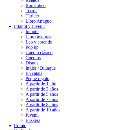
Relatos
Romántico
Terror
Thriller
Libro Antiguo
Infantil y Juvenil
Infantil
Libro texturas
Leo y aprendo
Pop up
Cuento clásico
Cuentos
Disney
Inglés / Bilingüe
En català
Peque regalo
A partir de 1 año
A partir de 3 años
A partir de 5 años
A partir de 7 años
A partir de 8 años
A partir de 10 años
Juvenil
Euskera
Comic