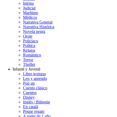
Intriga
Judicial
Marítimo
Médicos
Narrativa General
Narrativa Histórica
Novela negra
Oeste
Policíaco
Política
Relatos
Romántico
Terror
Thriller
Infantil y Juvenil
Libro texturas
Leo y aprendo
Pop up
Cuento clásico
Cuentos
Disney
Inglés / Bilingüe
En català
Peque regalo
A partir de 1 año