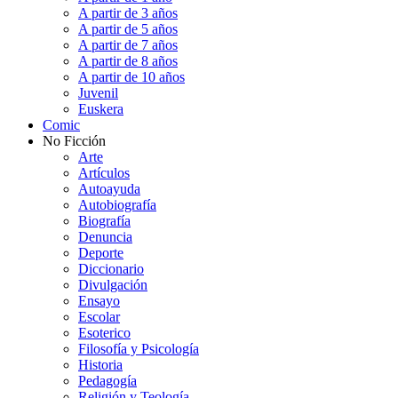
A partir de 3 años
A partir de 5 años
A partir de 7 años
A partir de 8 años
A partir de 10 años
Juvenil
Euskera
Comic
No Ficción
Arte
Artículos
Autoayuda
Autobiografía
Biografía
Denuncia
Deporte
Diccionario
Divulgación
Ensayo
Escolar
Esoterico
Filosofía y Psicología
Historia
Pedagogía
Religión y Teología