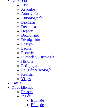
No Ficción
Arte
Artículos
Autoayuda
Autobiografía
Biografía
Denuncia
Deporte
Diccionario
Divulgación
Ensayo
Escolar
Esoterico
Filosofía y Psicología
Historia
Pedagogía
Religión y Teología
Revista
Viajes
Català
Otros idiomas
Francés
Inglés
Bilingüe
Bilingüe