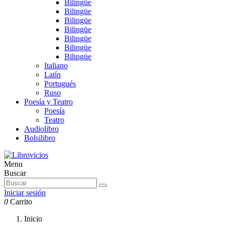
Bilingüe
Bilingüe
Bilingüe
Bilingüe
Bilingüe
Bilingüe
Bilingüe
Italiano
Latín
Portugués
Ruso
Poesía y Teatro
Poesía
Teatro
Audiolibro
Bolsilibro
Menu
Buscar
Iniciar sesión
0
Carrito
Inicio