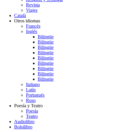
Revista
Viajes
Català
Otros idiomas
Francés
Inglés
Bilingüe
Bilingüe
Bilingüe
Bilingüe
Bilingüe
Bilingüe
Bilingüe
Bilingüe
Bilingüe
Italiano
Latín
Portugués
Ruso
Poesía y Teatro
Poesía
Teatro
Audiolibro
Bolsilibro