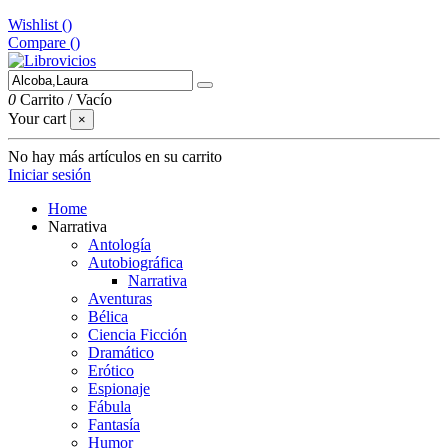
Wishlist (
)
Compare (
)
0
Carrito
/
Vacío
Your cart
×
No hay más artículos en su carrito
Iniciar sesión
Home
Narrativa
Antología
Autobiográfica
Narrativa
Aventuras
Bélica
Ciencia Ficción
Dramático
Erótico
Espionaje
Fábula
Fantasía
Humor