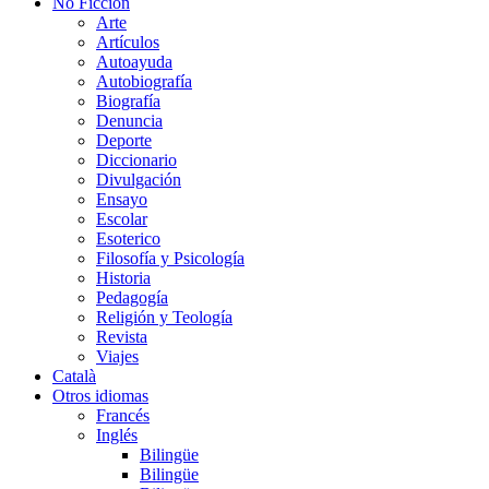
No Ficción
Arte
Artículos
Autoayuda
Autobiografía
Biografía
Denuncia
Deporte
Diccionario
Divulgación
Ensayo
Escolar
Esoterico
Filosofía y Psicología
Historia
Pedagogía
Religión y Teología
Revista
Viajes
Català
Otros idiomas
Francés
Inglés
Bilingüe
Bilingüe