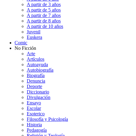
A partir de 3 años
A partir de 5 años
A partir de 7 años
A partir de 8 años
A partir de 10 años
Juvenil
Euskera
Comic
No Ficción
Arte
Artículos
Autoayuda
Autobiografía
Biografía
Denuncia
Deporte
Diccionario
Divulgación
Ensayo
Escolar
Esoterico
Filosofía y Psicología
Historia
Pedagogía
Religión y Teología