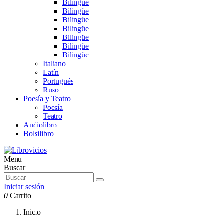
Bilingüe
Bilingüe
Bilingüe
Bilingüe
Bilingüe
Bilingüe
Bilingüe
Italiano
Latín
Portugués
Ruso
Poesía y Teatro
Poesía
Teatro
Audiolibro
Bolsilibro
Menu
Buscar
Iniciar sesión
0
Carrito
Inicio