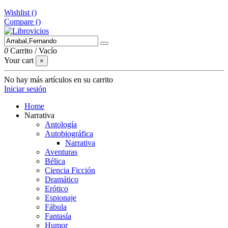
Wishlist (
)
Compare (
)
0
Carrito
/
Vacío
Your cart
×
No hay más artículos en su carrito
Iniciar sesión
Home
Narrativa
Antología
Autobiográfica
Narrativa
Aventuras
Bélica
Ciencia Ficción
Dramático
Erótico
Espionaje
Fábula
Fantasía
Humor