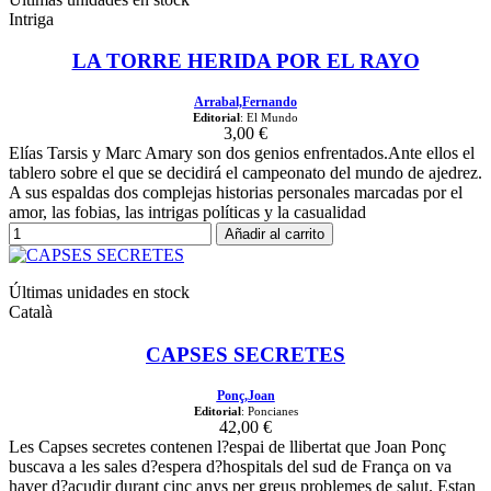
Intriga
LA TORRE HERIDA POR EL RAYO
Arrabal,Fernando
Editorial
: El Mundo
3,00 €
Elías Tarsis y Marc Amary son dos genios enfrentados.Ante ellos el
tablero sobre el que se decidirá el campeonato del mundo de ajedrez.
A sus espaldas dos complejas historias personales marcadas por el
amor, las fobias, las intrigas políticas y la casualidad
Añadir al carrito
Últimas unidades en stock
Català
CAPSES SECRETES
Ponç,Joan
Editorial
: Poncianes
42,00 €
Les Capses secretes contenen l?espai de llibertat que Joan Ponç
buscava a les sales d?espera d?hospitals del sud de França on va
haver d?acudir durant cinc anys per greus problemes de salut. Estan