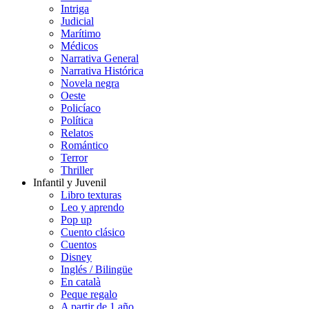
Intriga
Judicial
Marítimo
Médicos
Narrativa General
Narrativa Histórica
Novela negra
Oeste
Policíaco
Política
Relatos
Romántico
Terror
Thriller
Infantil y Juvenil
Libro texturas
Leo y aprendo
Pop up
Cuento clásico
Cuentos
Disney
Inglés / Bilingüe
En català
Peque regalo
A partir de 1 año