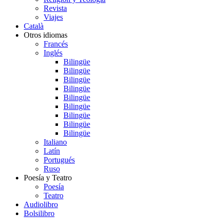
Revista
Viajes
Català
Otros idiomas
Francés
Inglés
Bilingüe
Bilingüe
Bilingüe
Bilingüe
Bilingüe
Bilingüe
Bilingüe
Bilingüe
Bilingüe
Italiano
Latín
Portugués
Ruso
Poesía y Teatro
Poesía
Teatro
Audiolibro
Bolsilibro