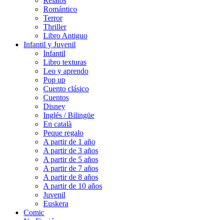
Relatos
Romántico
Terror
Thriller
Libro Antiguo
Infantil y Juvenil
Infantil
Libro texturas
Leo y aprendo
Pop up
Cuento clásico
Cuentos
Disney
Inglés / Bilingüe
En català
Peque regalo
A partir de 1 año
A partir de 3 años
A partir de 5 años
A partir de 7 años
A partir de 8 años
A partir de 10 años
Juvenil
Euskera
Comic