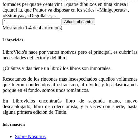
formades per quatre-cents vint-i-quatre dibuixos en tinta xinesa i
aquarel·la, que l?autor va disposar en les sèries: «Minigeperuts»,
«Estranya», «Degollats»,...
Añadir al carrito
Mostrando 1-4 de 4 artículo(s)
Librovicios
LibroVicio's nace por varios motivos pero el principal, es cubrir las
necesidades del lector y del libro.
¿Cuántas vidas tiene un libro? los libros son inmortales.
Rescatamos de los rincones más insospechados aquellos volúmenes
que fueron condenados al ostracismo, al olvido, y los clasificamos
porque en el fondo, somos unos románticos.
En Librovicios encontrarás libro de segunda mano, nuevo
descatalogado, libro de coleccionista, y a veces con suerte, hasta
alguna primera edición de Tintín.
Información
Sobre Nosotros