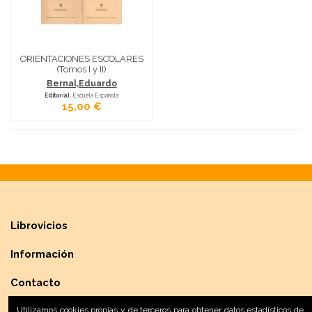
ORIENTACIONES ESCOLARES
(Tomos I y II)
Bernal,Eduardo
Editorial
: Escuela Española
15,00 €
Librovicios
Información
Contacto
Utilizamos cookies propias y de terceros para obtener datos estadísticos de