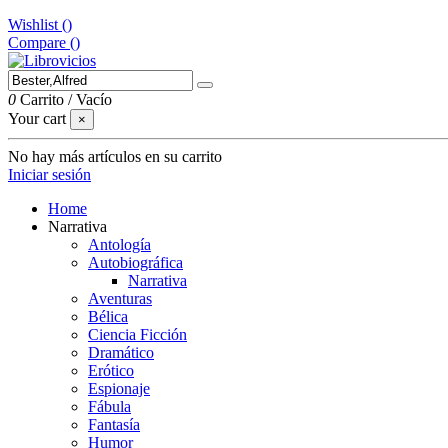
Wishlist (
)
Compare (
)
0
Carrito
/
Vacío
Your cart
×
No hay más artículos en su carrito
Iniciar sesión
Home
Narrativa
Antología
Autobiográfica
Narrativa
Aventuras
Bélica
Ciencia Ficción
Dramático
Erótico
Espionaje
Fábula
Fantasía
Humor