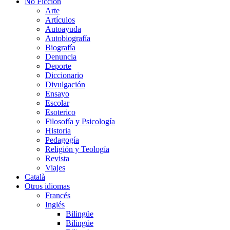
No Ficción
Arte
Artículos
Autoayuda
Autobiografía
Biografía
Denuncia
Deporte
Diccionario
Divulgación
Ensayo
Escolar
Esoterico
Filosofía y Psicología
Historia
Pedagogía
Religión y Teología
Revista
Viajes
Català
Otros idiomas
Francés
Inglés
Bilingüe
Bilingüe