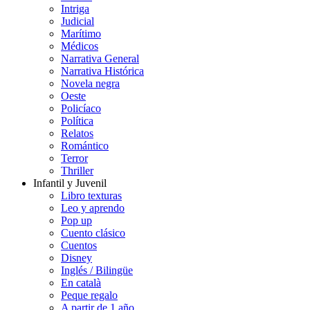
Intriga
Judicial
Marítimo
Médicos
Narrativa General
Narrativa Histórica
Novela negra
Oeste
Policíaco
Política
Relatos
Romántico
Terror
Thriller
Infantil y Juvenil
Libro texturas
Leo y aprendo
Pop up
Cuento clásico
Cuentos
Disney
Inglés / Bilingüe
En català
Peque regalo
A partir de 1 año