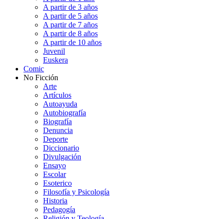
A partir de 3 años
A partir de 5 años
A partir de 7 años
A partir de 8 años
A partir de 10 años
Juvenil
Euskera
Comic
No Ficción
Arte
Artículos
Autoayuda
Autobiografía
Biografía
Denuncia
Deporte
Diccionario
Divulgación
Ensayo
Escolar
Esoterico
Filosofía y Psicología
Historia
Pedagogía
Religión y Teología