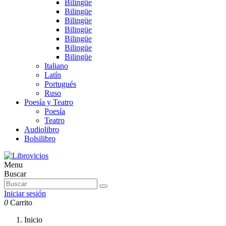
Bilingüe
Bilingüe
Bilingüe
Bilingüe
Bilingüe
Bilingüe
Bilingüe
Italiano
Latín
Portugués
Ruso
Poesía y Teatro
Poesía
Teatro
Audiolibro
Bolsilibro
Menu
Buscar
Iniciar sesión
0
Carrito
Inicio