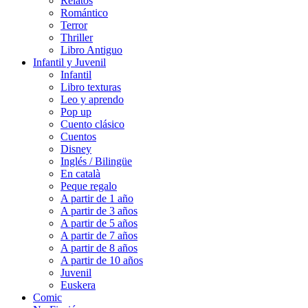
Relatos
Romántico
Terror
Thriller
Libro Antiguo
Infantil y Juvenil
Infantil
Libro texturas
Leo y aprendo
Pop up
Cuento clásico
Cuentos
Disney
Inglés / Bilingüe
En català
Peque regalo
A partir de 1 año
A partir de 3 años
A partir de 5 años
A partir de 7 años
A partir de 8 años
A partir de 10 años
Juvenil
Euskera
Comic