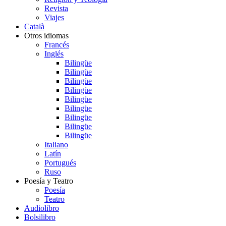
Revista
Viajes
Català
Otros idiomas
Francés
Inglés
Bilingüe
Bilingüe
Bilingüe
Bilingüe
Bilingüe
Bilingüe
Bilingüe
Bilingüe
Bilingüe
Italiano
Latín
Portugués
Ruso
Poesía y Teatro
Poesía
Teatro
Audiolibro
Bolsilibro