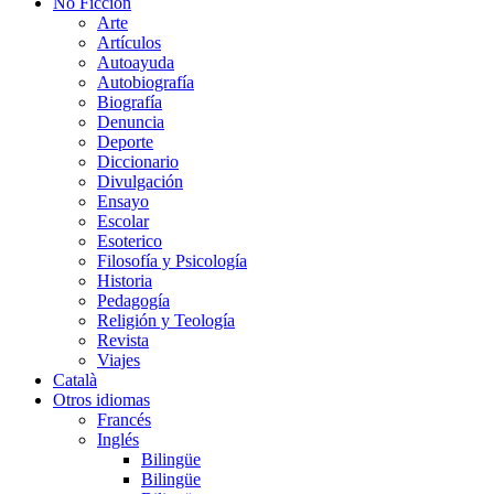
No Ficción
Arte
Artículos
Autoayuda
Autobiografía
Biografía
Denuncia
Deporte
Diccionario
Divulgación
Ensayo
Escolar
Esoterico
Filosofía y Psicología
Historia
Pedagogía
Religión y Teología
Revista
Viajes
Català
Otros idiomas
Francés
Inglés
Bilingüe
Bilingüe