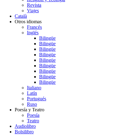
Revista
Viajes
Català
Otros idiomas
Francés
Inglés
Bilingüe
Bilingüe
Bilingüe
Bilingüe
Bilingüe
Bilingüe
Bilingüe
Bilingüe
Bilingüe
Italiano
Latín
Portugués
Ruso
Poesía y Teatro
Poesía
Teatro
Audiolibro
Bolsilibro