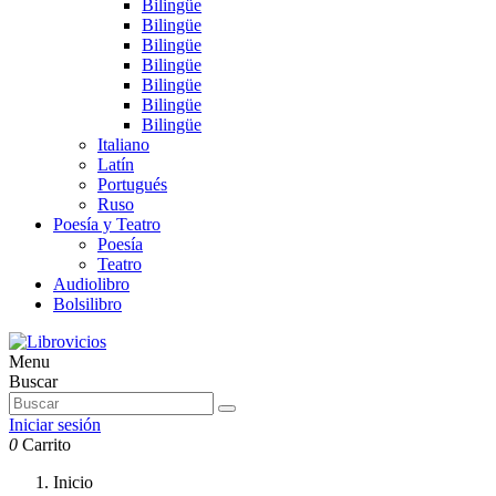
Bilingüe
Bilingüe
Bilingüe
Bilingüe
Bilingüe
Bilingüe
Bilingüe
Italiano
Latín
Portugués
Ruso
Poesía y Teatro
Poesía
Teatro
Audiolibro
Bolsilibro
Menu
Buscar
Iniciar sesión
0
Carrito
Inicio