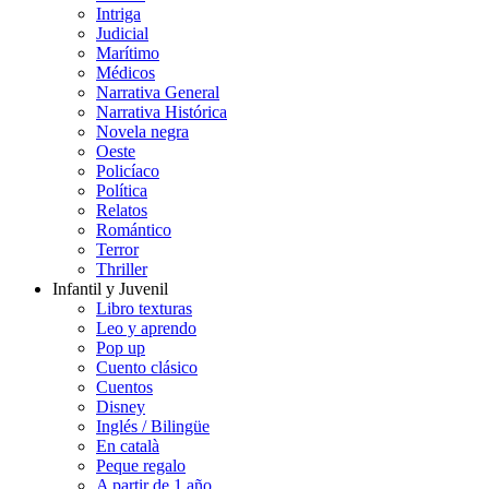
Intriga
Judicial
Marítimo
Médicos
Narrativa General
Narrativa Histórica
Novela negra
Oeste
Policíaco
Política
Relatos
Romántico
Terror
Thriller
Infantil y Juvenil
Libro texturas
Leo y aprendo
Pop up
Cuento clásico
Cuentos
Disney
Inglés / Bilingüe
En català
Peque regalo
A partir de 1 año