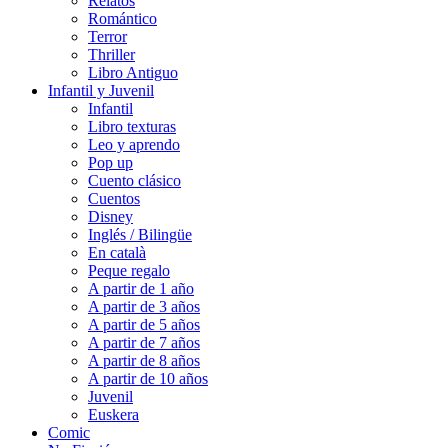
Relatos
Romántico
Terror
Thriller
Libro Antiguo
Infantil y Juvenil
Infantil
Libro texturas
Leo y aprendo
Pop up
Cuento clásico
Cuentos
Disney
Inglés / Bilingüe
En català
Peque regalo
A partir de 1 año
A partir de 3 años
A partir de 5 años
A partir de 7 años
A partir de 8 años
A partir de 10 años
Juvenil
Euskera
Comic