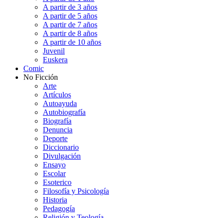
A partir de 3 años
A partir de 5 años
A partir de 7 años
A partir de 8 años
A partir de 10 años
Juvenil
Euskera
Comic
No Ficción
Arte
Artículos
Autoayuda
Autobiografía
Biografía
Denuncia
Deporte
Diccionario
Divulgación
Ensayo
Escolar
Esoterico
Filosofía y Psicología
Historia
Pedagogía
Religión y Teología