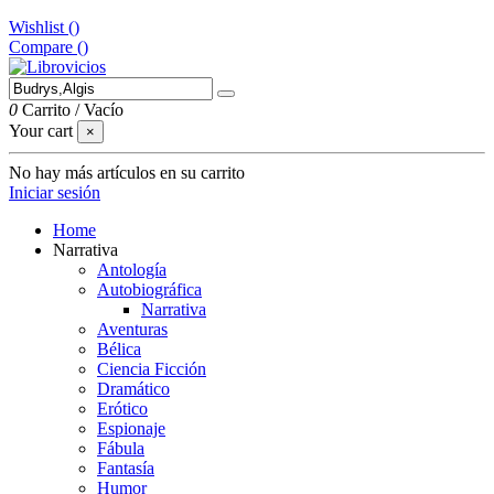
Wishlist (
)
Compare (
)
0
Carrito
/
Vacío
Your cart
×
No hay más artículos en su carrito
Iniciar sesión
Home
Narrativa
Antología
Autobiográfica
Narrativa
Aventuras
Bélica
Ciencia Ficción
Dramático
Erótico
Espionaje
Fábula
Fantasía
Humor