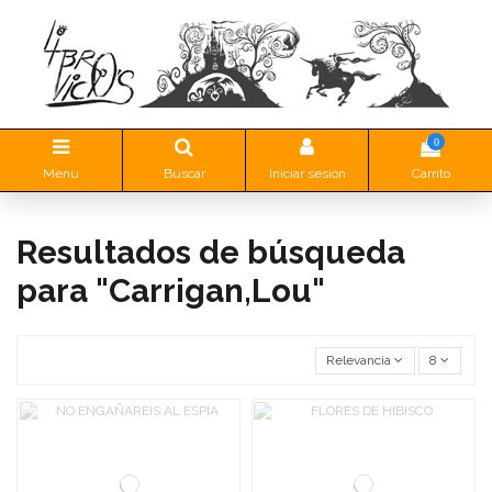
0
Menu
Buscar
Iniciar sesión
Carrito
Resultados de búsqueda
para "Carrigan,Lou"
Relevancia
8