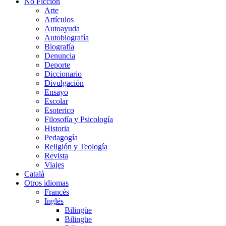
No Ficción
Arte
Artículos
Autoayuda
Autobiografía
Biografía
Denuncia
Deporte
Diccionario
Divulgación
Ensayo
Escolar
Esoterico
Filosofía y Psicología
Historia
Pedagogía
Religión y Teología
Revista
Viajes
Català
Otros idiomas
Francés
Inglés
Bilingüe
Bilingüe