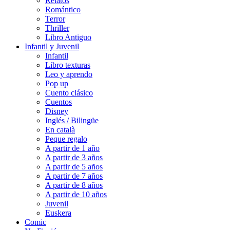
Relatos
Romántico
Terror
Thriller
Libro Antiguo
Infantil y Juvenil
Infantil
Libro texturas
Leo y aprendo
Pop up
Cuento clásico
Cuentos
Disney
Inglés / Bilingüe
En català
Peque regalo
A partir de 1 año
A partir de 3 años
A partir de 5 años
A partir de 7 años
A partir de 8 años
A partir de 10 años
Juvenil
Euskera
Comic