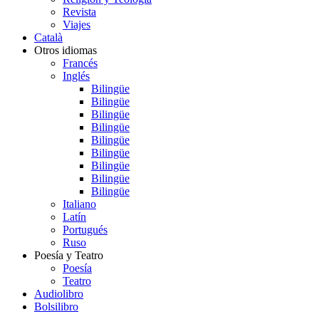
Revista
Viajes
Català
Otros idiomas
Francés
Inglés
Bilingüe
Bilingüe
Bilingüe
Bilingüe
Bilingüe
Bilingüe
Bilingüe
Bilingüe
Bilingüe
Italiano
Latín
Portugués
Ruso
Poesía y Teatro
Poesía
Teatro
Audiolibro
Bolsilibro