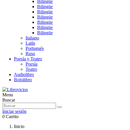
Bilingüe
Bilingüe
Bilingüe
Bilingüe
Bilingüe
Bilingüe
Bilingüe
Italiano
Latín
Portugués
Ruso
Poesía y Teatro
Poesía
Teatro
Audiolibro
Bolsilibro
Menu
Buscar
Iniciar sesión
0
Carrito
Inicio