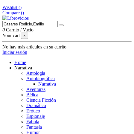
Wishlist (
)
Compare (
)
0
Carrito
/
Vacío
Your cart
×
No hay más artículos en su carrito
Iniciar sesión
Home
Narrativa
Antología
Autobiográfica
Narrativa
Aventuras
Bélica
Ciencia Ficción
Dramático
Erótico
Espionaje
Fábula
Fantasía
Humor