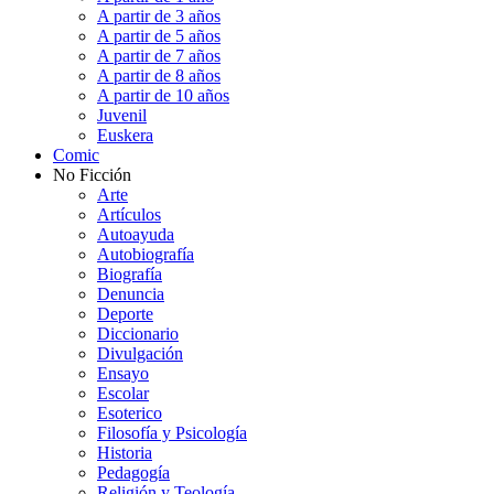
A partir de 3 años
A partir de 5 años
A partir de 7 años
A partir de 8 años
A partir de 10 años
Juvenil
Euskera
Comic
No Ficción
Arte
Artículos
Autoayuda
Autobiografía
Biografía
Denuncia
Deporte
Diccionario
Divulgación
Ensayo
Escolar
Esoterico
Filosofía y Psicología
Historia
Pedagogía
Religión y Teología