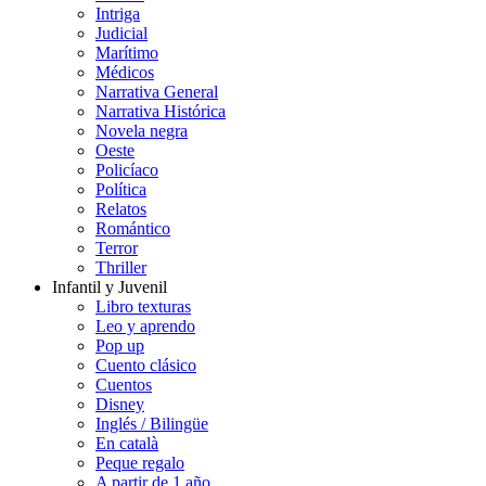
Intriga
Judicial
Marítimo
Médicos
Narrativa General
Narrativa Histórica
Novela negra
Oeste
Policíaco
Política
Relatos
Romántico
Terror
Thriller
Infantil y Juvenil
Libro texturas
Leo y aprendo
Pop up
Cuento clásico
Cuentos
Disney
Inglés / Bilingüe
En català
Peque regalo
A partir de 1 año