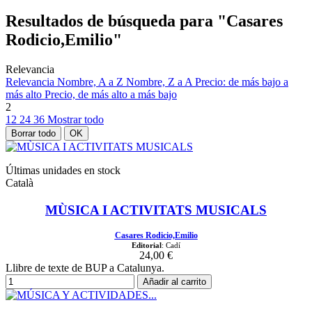
Resultados de búsqueda para "Casares
Rodicio,Emilio"
Relevancia
Relevancia
Nombre, A a Z
Nombre, Z a A
Precio: de más bajo a
más alto
Precio, de más alto a más bajo
2
12
24
36
Mostrar todo
Borrar todo
OK
Últimas unidades en stock
Català
MÙSICA I ACTIVITATS MUSICALS
Casares Rodicio,Emilio
Editorial
: Cadí
24,00 €
Llibre de texte de BUP a Catalunya.
Añadir al carrito