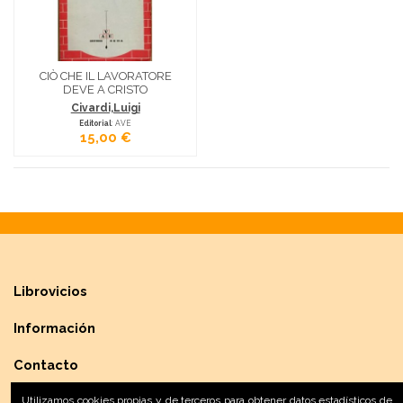
CIÒ CHE IL LAVORATORE
DEVE A CRISTO
Civardi,Luigi
Editorial
: AVE
15,00 €
Librovicios
Información
Contacto
Utilizamos cookies propias y de terceros para obtener datos estadísticos de