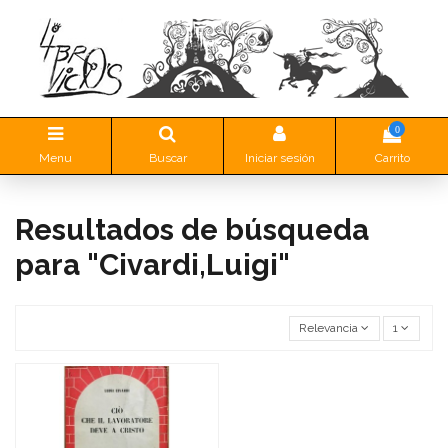
0
Menu
Buscar
Iniciar sesión
Carrito
Resultados de búsqueda
para "Civardi,Luigi"
Relevancia
1