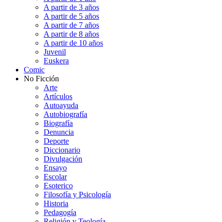
A partir de 3 años
A partir de 5 años
A partir de 7 años
A partir de 8 años
A partir de 10 años
Juvenil
Euskera
Comic
No Ficción
Arte
Artículos
Autoayuda
Autobiografía
Biografía
Denuncia
Deporte
Diccionario
Divulgación
Ensayo
Escolar
Esoterico
Filosofía y Psicología
Historia
Pedagogía
Religión y Teología