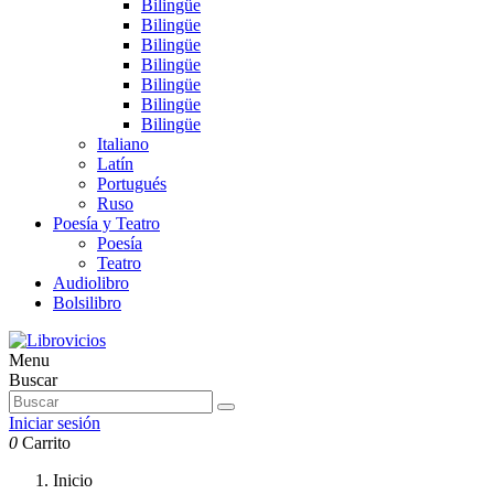
Bilingüe
Bilingüe
Bilingüe
Bilingüe
Bilingüe
Bilingüe
Bilingüe
Italiano
Latín
Portugués
Ruso
Poesía y Teatro
Poesía
Teatro
Audiolibro
Bolsilibro
Menu
Buscar
Iniciar sesión
0
Carrito
Inicio