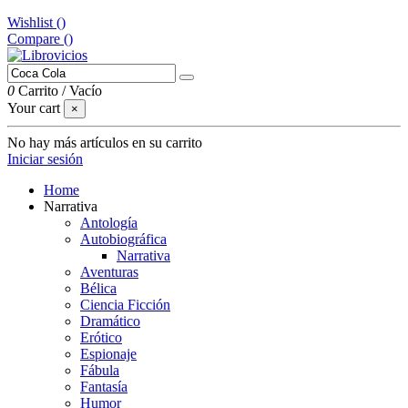
Wishlist (
)
Compare (
)
0
Carrito
/
Vacío
Your cart
×
No hay más artículos en su carrito
Iniciar sesión
Home
Narrativa
Antología
Autobiográfica
Narrativa
Aventuras
Bélica
Ciencia Ficción
Dramático
Erótico
Espionaje
Fábula
Fantasía
Humor