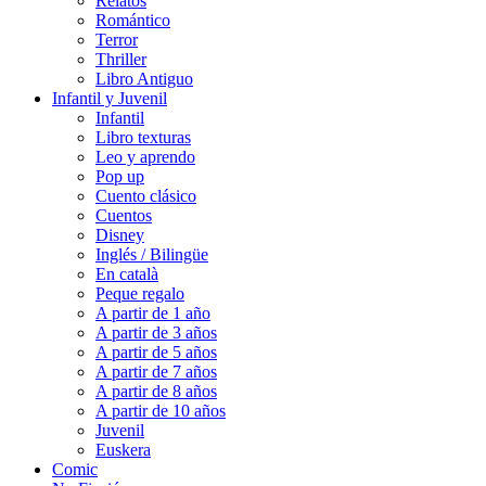
Relatos
Romántico
Terror
Thriller
Libro Antiguo
Infantil y Juvenil
Infantil
Libro texturas
Leo y aprendo
Pop up
Cuento clásico
Cuentos
Disney
Inglés / Bilingüe
En català
Peque regalo
A partir de 1 año
A partir de 3 años
A partir de 5 años
A partir de 7 años
A partir de 8 años
A partir de 10 años
Juvenil
Euskera
Comic