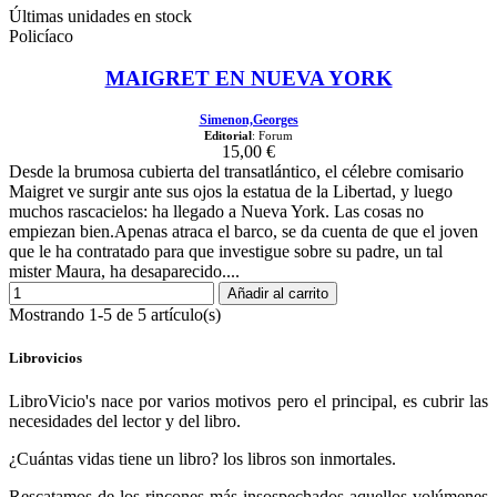
Últimas unidades en stock
Policíaco
MAIGRET EN NUEVA YORK
Simenon,Georges
Editorial
: Forum
15,00 €
Desde la brumosa cubierta del transatlántico, el célebre comisario
Maigret ve surgir ante sus ojos la estatua de la Libertad, y luego
muchos rascacielos: ha llegado a Nueva York. Las cosas no
empiezan bien.Apenas atraca el barco, se da cuenta de que el joven
que le ha contratado para que investigue sobre su padre, un tal
mister Maura, ha desaparecido....
Añadir al carrito
Mostrando 1-5 de 5 artículo(s)
Librovicios
LibroVicio's nace por varios motivos pero el principal, es cubrir las
necesidades del lector y del libro.
¿Cuántas vidas tiene un libro? los libros son inmortales.
Rescatamos de los rincones más insospechados aquellos volúmenes