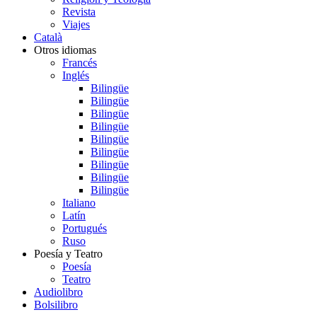
Revista
Viajes
Català
Otros idiomas
Francés
Inglés
Bilingüe
Bilingüe
Bilingüe
Bilingüe
Bilingüe
Bilingüe
Bilingüe
Bilingüe
Bilingüe
Italiano
Latín
Portugués
Ruso
Poesía y Teatro
Poesía
Teatro
Audiolibro
Bolsilibro