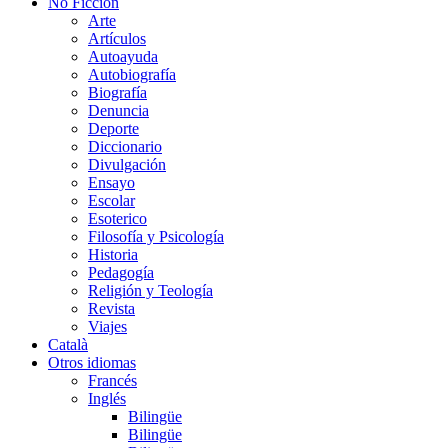
No Ficción
Arte
Artículos
Autoayuda
Autobiografía
Biografía
Denuncia
Deporte
Diccionario
Divulgación
Ensayo
Escolar
Esoterico
Filosofía y Psicología
Historia
Pedagogía
Religión y Teología
Revista
Viajes
Català
Otros idiomas
Francés
Inglés
Bilingüe
Bilingüe