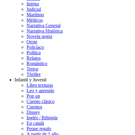
Intriga
Judicial
Marítimo
Médicos
Narrativa General
Narrativa Histórica
Novela negra
Oeste
Policíaco
Política
Relatos
Romántico
Terror
Thriller
Infantil y Juvenil
Libro texturas
Leo y aprendo
Pop up
Cuento clásico
Cuentos
Disney
Inglés / Bilingüe
En català
Peque regalo
A partir de 1 año