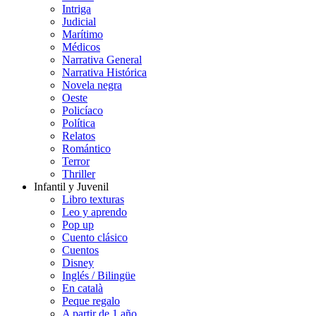
Intriga
Judicial
Marítimo
Médicos
Narrativa General
Narrativa Histórica
Novela negra
Oeste
Policíaco
Política
Relatos
Romántico
Terror
Thriller
Infantil y Juvenil
Libro texturas
Leo y aprendo
Pop up
Cuento clásico
Cuentos
Disney
Inglés / Bilingüe
En català
Peque regalo
A partir de 1 año