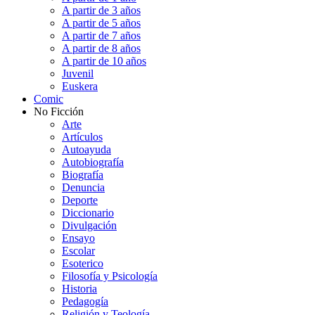
A partir de 3 años
A partir de 5 años
A partir de 7 años
A partir de 8 años
A partir de 10 años
Juvenil
Euskera
Comic
No Ficción
Arte
Artículos
Autoayuda
Autobiografía
Biografía
Denuncia
Deporte
Diccionario
Divulgación
Ensayo
Escolar
Esoterico
Filosofía y Psicología
Historia
Pedagogía
Religión y Teología