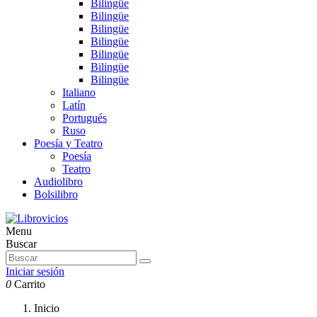
Bilingüe
Bilingüe
Bilingüe
Bilingüe
Bilingüe
Bilingüe
Bilingüe
Italiano
Latín
Portugués
Ruso
Poesía y Teatro
Poesía
Teatro
Audiolibro
Bolsilibro
Menu
Buscar
Iniciar sesión
0
Carrito
Inicio