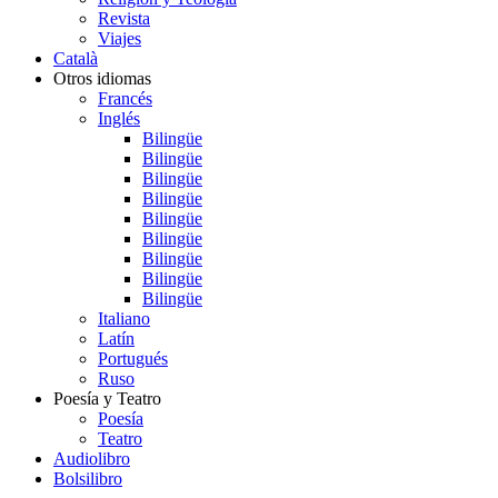
Revista
Viajes
Català
Otros idiomas
Francés
Inglés
Bilingüe
Bilingüe
Bilingüe
Bilingüe
Bilingüe
Bilingüe
Bilingüe
Bilingüe
Bilingüe
Italiano
Latín
Portugués
Ruso
Poesía y Teatro
Poesía
Teatro
Audiolibro
Bolsilibro