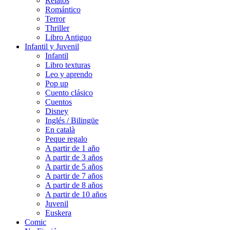
Relatos
Romántico
Terror
Thriller
Libro Antiguo
Infantil y Juvenil
Infantil
Libro texturas
Leo y aprendo
Pop up
Cuento clásico
Cuentos
Disney
Inglés / Bilingüe
En català
Peque regalo
A partir de 1 año
A partir de 3 años
A partir de 5 años
A partir de 7 años
A partir de 8 años
A partir de 10 años
Juvenil
Euskera
Comic