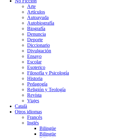
No Ficción
Arte
Artículos
Autoayuda
Autobiografía
Biografía
Denuncia
Deporte
Diccionario
Divulgación
Ensayo
Escolar
Esoterico
Filosofía y Psicología
Historia
Pedagogía
Religión y Teología
Revista
Viajes
Català
Otros idiomas
Francés
Inglés
Bilingüe
Bilingüe