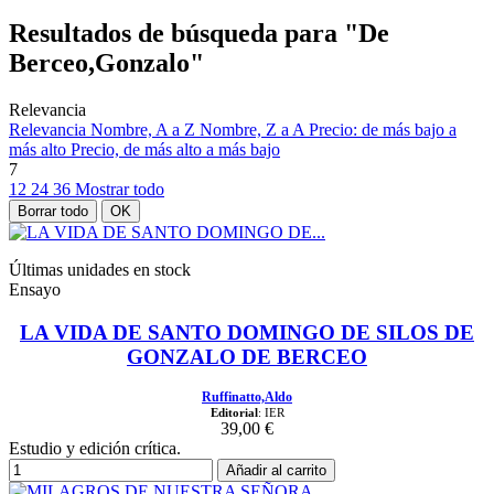
Resultados de búsqueda para "De
Berceo,Gonzalo"
Relevancia
Relevancia
Nombre, A a Z
Nombre, Z a A
Precio: de más bajo a
más alto
Precio, de más alto a más bajo
7
12
24
36
Mostrar todo
Borrar todo
OK
Últimas unidades en stock
Ensayo
LA VIDA DE SANTO DOMINGO DE SILOS DE
GONZALO DE BERCEO
Ruffinatto,Aldo
Editorial
: IER
39,00 €
Estudio y edición crítica.
Añadir al carrito