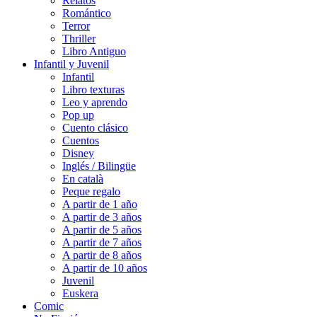
Relatos
Romántico
Terror
Thriller
Libro Antiguo
Infantil y Juvenil
Infantil
Libro texturas
Leo y aprendo
Pop up
Cuento clásico
Cuentos
Disney
Inglés / Bilingüe
En català
Peque regalo
A partir de 1 año
A partir de 3 años
A partir de 5 años
A partir de 7 años
A partir de 8 años
A partir de 10 años
Juvenil
Euskera
Comic