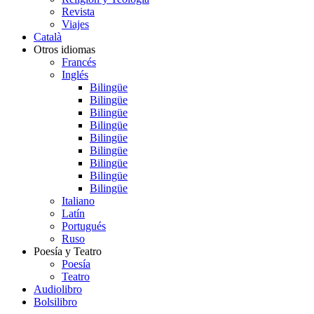
Revista
Viajes
Català
Otros idiomas
Francés
Inglés
Bilingüe
Bilingüe
Bilingüe
Bilingüe
Bilingüe
Bilingüe
Bilingüe
Bilingüe
Bilingüe
Italiano
Latín
Portugués
Ruso
Poesía y Teatro
Poesía
Teatro
Audiolibro
Bolsilibro