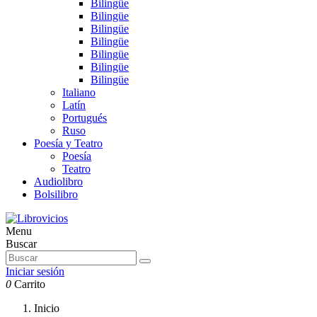
Bilingüe
Bilingüe
Bilingüe
Bilingüe
Bilingüe
Bilingüe
Bilingüe
Italiano
Latín
Portugués
Ruso
Poesía y Teatro
Poesía
Teatro
Audiolibro
Bolsilibro
Menu
Buscar
Iniciar sesión
0
Carrito
Inicio