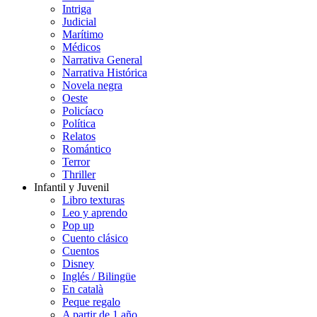
Intriga
Judicial
Marítimo
Médicos
Narrativa General
Narrativa Histórica
Novela negra
Oeste
Policíaco
Política
Relatos
Romántico
Terror
Thriller
Infantil y Juvenil
Libro texturas
Leo y aprendo
Pop up
Cuento clásico
Cuentos
Disney
Inglés / Bilingüe
En català
Peque regalo
A partir de 1 año