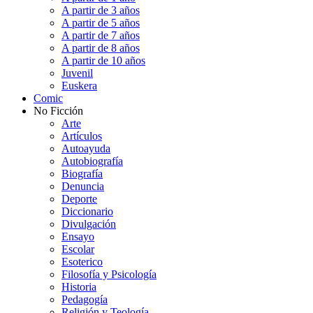
A partir de 3 años
A partir de 5 años
A partir de 7 años
A partir de 8 años
A partir de 10 años
Juvenil
Euskera
Comic
No Ficción
Arte
Artículos
Autoayuda
Autobiografía
Biografía
Denuncia
Deporte
Diccionario
Divulgación
Ensayo
Escolar
Esoterico
Filosofía y Psicología
Historia
Pedagogía
Religión y Teología