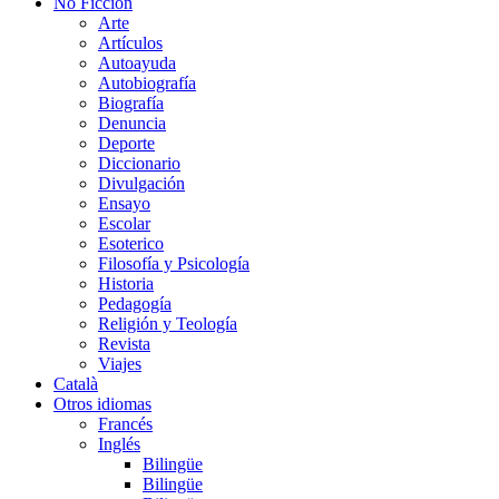
No Ficción
Arte
Artículos
Autoayuda
Autobiografía
Biografía
Denuncia
Deporte
Diccionario
Divulgación
Ensayo
Escolar
Esoterico
Filosofía y Psicología
Historia
Pedagogía
Religión y Teología
Revista
Viajes
Català
Otros idiomas
Francés
Inglés
Bilingüe
Bilingüe