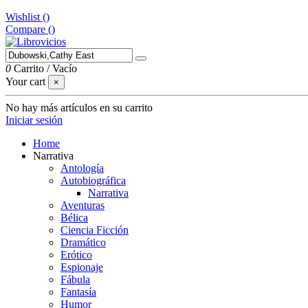
Wishlist (
)
Compare (
)
0
Carrito
/
Vacío
Your cart
×
No hay más artículos en su carrito
Iniciar sesión
Home
Narrativa
Antología
Autobiográfica
Narrativa
Aventuras
Bélica
Ciencia Ficción
Dramático
Erótico
Espionaje
Fábula
Fantasía
Humor