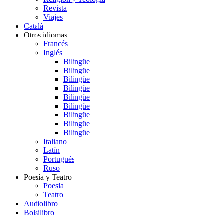
Revista
Viajes
Català
Otros idiomas
Francés
Inglés
Bilingüe
Bilingüe
Bilingüe
Bilingüe
Bilingüe
Bilingüe
Bilingüe
Bilingüe
Bilingüe
Italiano
Latín
Portugués
Ruso
Poesía y Teatro
Poesía
Teatro
Audiolibro
Bolsilibro