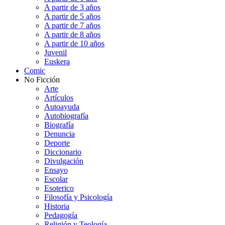
A partir de 3 años
A partir de 5 años
A partir de 7 años
A partir de 8 años
A partir de 10 años
Juvenil
Euskera
Comic
No Ficción
Arte
Artículos
Autoayuda
Autobiografía
Biografía
Denuncia
Deporte
Diccionario
Divulgación
Ensayo
Escolar
Esoterico
Filosofía y Psicología
Historia
Pedagogía
Religión y Teología