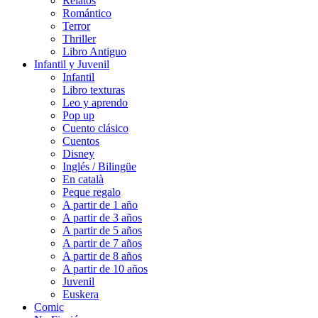
Relatos
Romántico
Terror
Thriller
Libro Antiguo
Infantil y Juvenil
Infantil
Libro texturas
Leo y aprendo
Pop up
Cuento clásico
Cuentos
Disney
Inglés / Bilingüe
En català
Peque regalo
A partir de 1 año
A partir de 3 años
A partir de 5 años
A partir de 7 años
A partir de 8 años
A partir de 10 años
Juvenil
Euskera
Comic