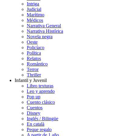
Intriga
Judicial
Marítimo
Médicos
Narrativa General
Narrativa Histórica
Novela negra
Oeste
Policíaco
Política
Relatos
Romántico
Terror
Thriller
Infantil y Juvenil
Libro texturas
Leo y aprendo
Pop up
Cuento clásico
Cuentos
Disney
Inglés / Bilingüe
En català
Peque regalo
A partir de 1 año