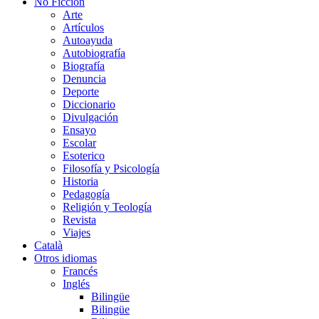
No Ficción
Arte
Artículos
Autoayuda
Autobiografía
Biografía
Denuncia
Deporte
Diccionario
Divulgación
Ensayo
Escolar
Esoterico
Filosofía y Psicología
Historia
Pedagogía
Religión y Teología
Revista
Viajes
Català
Otros idiomas
Francés
Inglés
Bilingüe
Bilingüe