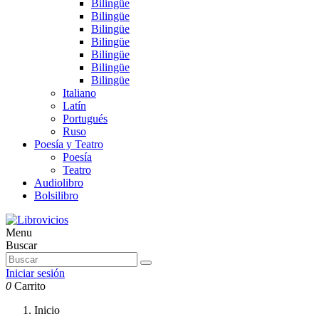
Bilingüe
Bilingüe
Bilingüe
Bilingüe
Bilingüe
Bilingüe
Bilingüe
Italiano
Latín
Portugués
Ruso
Poesía y Teatro
Poesía
Teatro
Audiolibro
Bolsilibro
Menu
Buscar
Iniciar sesión
0
Carrito
Inicio