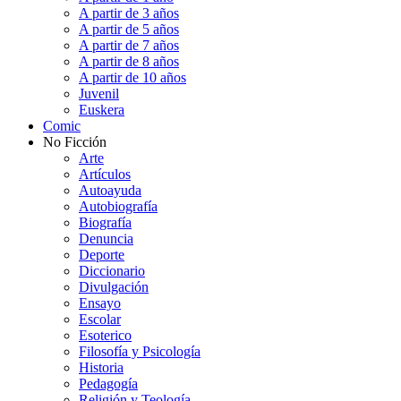
A partir de 3 años
A partir de 5 años
A partir de 7 años
A partir de 8 años
A partir de 10 años
Juvenil
Euskera
Comic
No Ficción
Arte
Artículos
Autoayuda
Autobiografía
Biografía
Denuncia
Deporte
Diccionario
Divulgación
Ensayo
Escolar
Esoterico
Filosofía y Psicología
Historia
Pedagogía
Religión y Teología