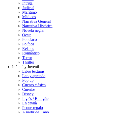
Intriga
Judicial
Marítimo
Médicos
Narrativa General
Narrativa Histórica
Novela negra
Oeste
Policíaco
Política
Relatos
Romántico
Terror
Thriller
Infantil y Juvenil
Libro texturas
Leo y aprendo
Pop up
Cuento clásico
Cuentos
Disney
Inglés / Bilingüe
En català
Peque regalo
A partir de 1 año