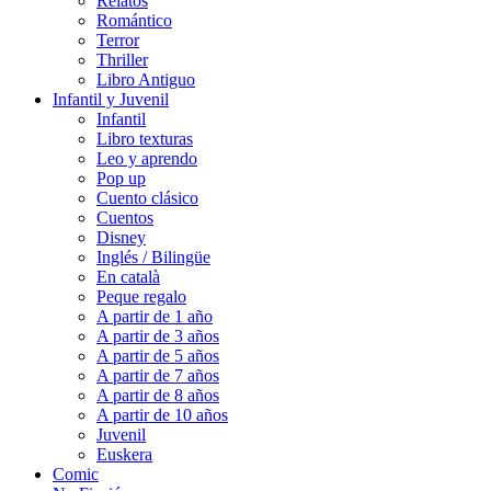
Relatos
Romántico
Terror
Thriller
Libro Antiguo
Infantil y Juvenil
Infantil
Libro texturas
Leo y aprendo
Pop up
Cuento clásico
Cuentos
Disney
Inglés / Bilingüe
En català
Peque regalo
A partir de 1 año
A partir de 3 años
A partir de 5 años
A partir de 7 años
A partir de 8 años
A partir de 10 años
Juvenil
Euskera
Comic