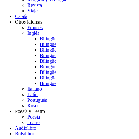
Revista
Viajes
Català
Otros idiomas
Francés
Inglés
Bilingüe
Bilingüe
Bilingüe
Bilingüe
Bilingüe
Bilingüe
Bilingüe
Bilingüe
Bilingüe
Italiano
Latín
Portugués
Ruso
Poesía y Teatro
Poesía
Teatro
Audiolibro
Bolsilibro