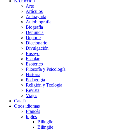
No Ficción
Arte
Artículos
Autoayuda
Autobiografía
Biografía
Denuncia
Deporte
Diccionario
Divulgación
Ensayo
Escolar
Esoterico
Filosofía y Psicología
Historia
Pedagogía
Religión y Teología
Revista
Viajes
Català
Otros idiomas
Francés
Inglés
Bilingüe
Bilingüe