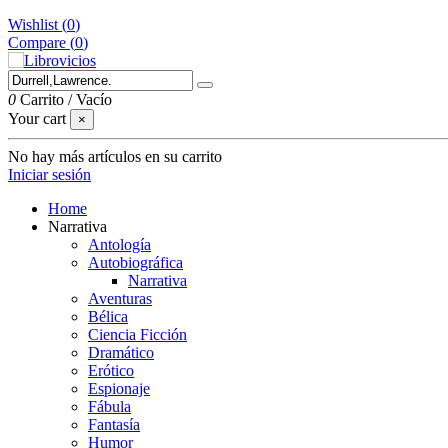
Wishlist (
0
)
Compare (
0
)
0
Carrito
/
Vacío
Your cart
×
No hay más artículos en su carrito
Iniciar sesión
Home
Narrativa
Antología
Autobiográfica
Narrativa
Aventuras
Bélica
Ciencia Ficción
Dramático
Erótico
Espionaje
Fábula
Fantasía
Humor