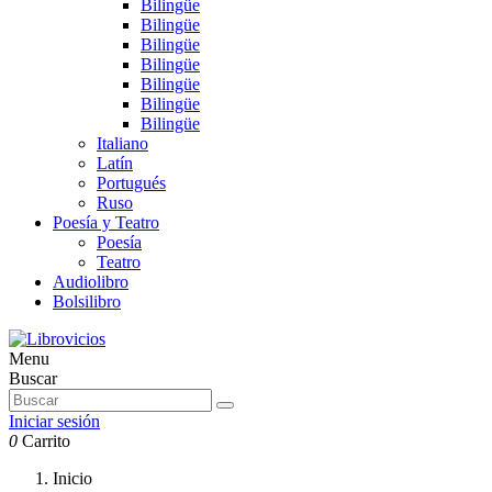
Bilingüe
Bilingüe
Bilingüe
Bilingüe
Bilingüe
Bilingüe
Bilingüe
Italiano
Latín
Portugués
Ruso
Poesía y Teatro
Poesía
Teatro
Audiolibro
Bolsilibro
Menu
Buscar
Iniciar sesión
0
Carrito
Inicio