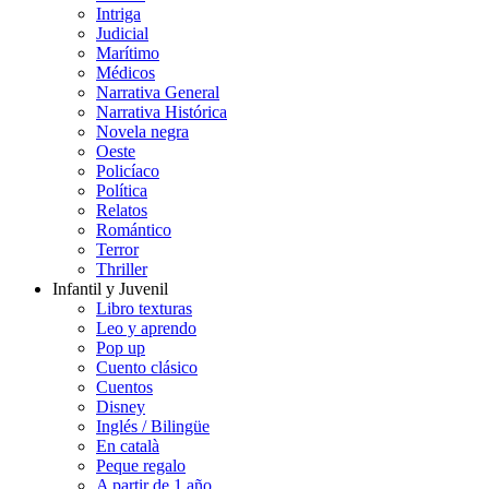
Intriga
Judicial
Marítimo
Médicos
Narrativa General
Narrativa Histórica
Novela negra
Oeste
Policíaco
Política
Relatos
Romántico
Terror
Thriller
Infantil y Juvenil
Libro texturas
Leo y aprendo
Pop up
Cuento clásico
Cuentos
Disney
Inglés / Bilingüe
En català
Peque regalo
A partir de 1 año