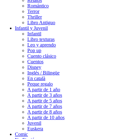
Relatos
Romántico
Terror
Thriller
Libro Antiguo
Infantil y Juvenil
Infantil
Libro texturas
Leo y aprendo
Pop up
Cuento clásico
Cuentos
Disney
Inglés / Bilingüe
En català
Peque regalo
A partir de 1 año
A partir de 3 años
A partir de 5 años
A partir de 7 años
A partir de 8 años
A partir de 10 años
Juvenil
Euskera
Comic