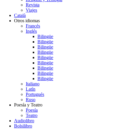
Revista
Viajes
Català
Otros idiomas
Francés
Inglés
Bilingüe
Bilingüe
Bilingüe
Bilingüe
Bilingüe
Bilingüe
Bilingüe
Bilingüe
Bilingüe
Italiano
Latín
Portugués
Ruso
Poesía y Teatro
Poesía
Teatro
Audiolibro
Bolsilibro