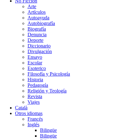
No Ficción
Arte
Artículos
Autoayuda
Autobiografía
Biografía
Denuncia
Deporte
Diccionario
Divulgación
Ensayo
Escolar
Esoterico
Filosofía y Psicología
Historia
Pedagogía
Religión y Teología
Revista
Viajes
Català
Otros idiomas
Francés
Inglés
Bilingüe
Bilingüe