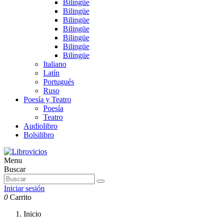
Bilingüe
Bilingüe
Bilingüe
Bilingüe
Bilingüe
Bilingüe
Bilingüe
Italiano
Latín
Portugués
Ruso
Poesía y Teatro
Poesía
Teatro
Audiolibro
Bolsilibro
Menu
Buscar
Iniciar sesión
0
Carrito
Inicio