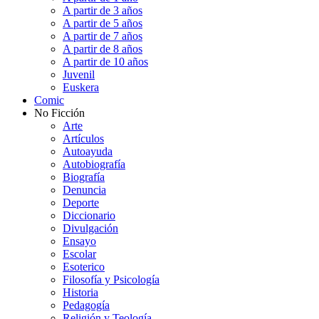
A partir de 3 años
A partir de 5 años
A partir de 7 años
A partir de 8 años
A partir de 10 años
Juvenil
Euskera
Comic
No Ficción
Arte
Artículos
Autoayuda
Autobiografía
Biografía
Denuncia
Deporte
Diccionario
Divulgación
Ensayo
Escolar
Esoterico
Filosofía y Psicología
Historia
Pedagogía
Religión y Teología