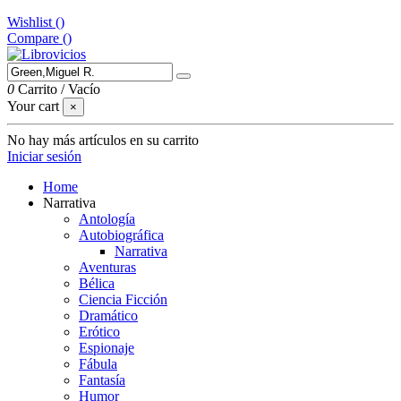
Wishlist (
)
Compare (
)
0
Carrito
/
Vacío
Your cart
×
No hay más artículos en su carrito
Iniciar sesión
Home
Narrativa
Antología
Autobiográfica
Narrativa
Aventuras
Bélica
Ciencia Ficción
Dramático
Erótico
Espionaje
Fábula
Fantasía
Humor