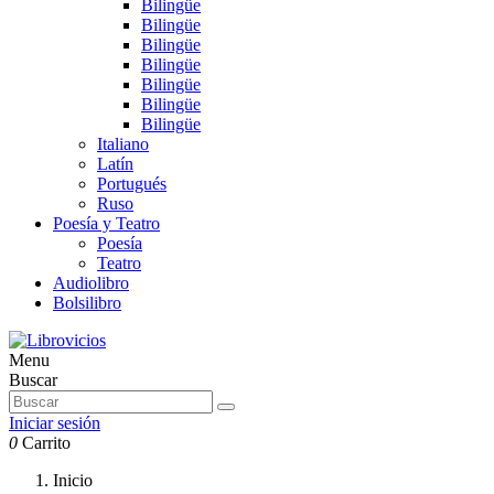
Bilingüe
Bilingüe
Bilingüe
Bilingüe
Bilingüe
Bilingüe
Bilingüe
Italiano
Latín
Portugués
Ruso
Poesía y Teatro
Poesía
Teatro
Audiolibro
Bolsilibro
Menu
Buscar
Iniciar sesión
0
Carrito
Inicio