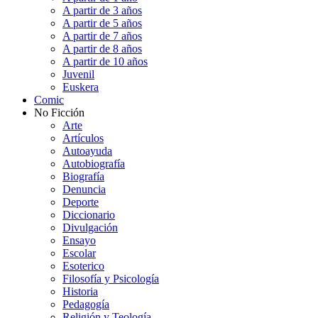
A partir de 3 años
A partir de 5 años
A partir de 7 años
A partir de 8 años
A partir de 10 años
Juvenil
Euskera
Comic
No Ficción
Arte
Artículos
Autoayuda
Autobiografía
Biografía
Denuncia
Deporte
Diccionario
Divulgación
Ensayo
Escolar
Esoterico
Filosofía y Psicología
Historia
Pedagogía
Religión y Teología