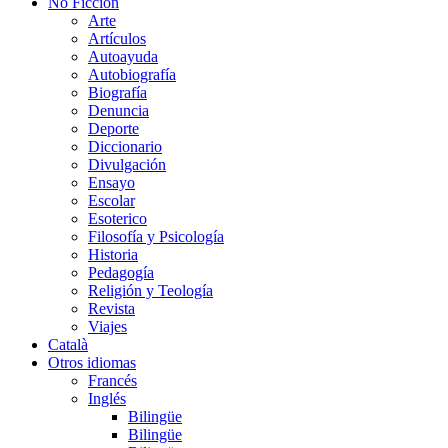
No Ficción
Arte
Artículos
Autoayuda
Autobiografía
Biografía
Denuncia
Deporte
Diccionario
Divulgación
Ensayo
Escolar
Esoterico
Filosofía y Psicología
Historia
Pedagogía
Religión y Teología
Revista
Viajes
Català
Otros idiomas
Francés
Inglés
Bilingüe
Bilingüe