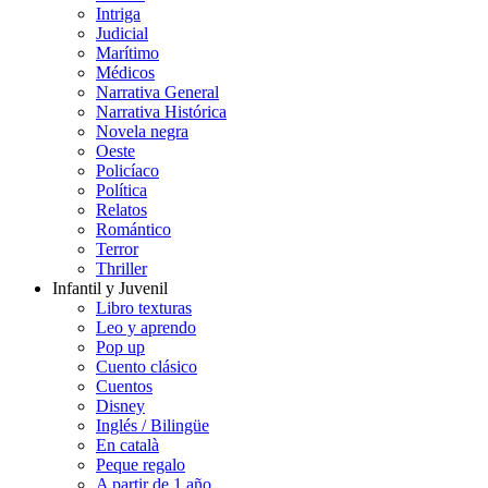
Intriga
Judicial
Marítimo
Médicos
Narrativa General
Narrativa Histórica
Novela negra
Oeste
Policíaco
Política
Relatos
Romántico
Terror
Thriller
Infantil y Juvenil
Libro texturas
Leo y aprendo
Pop up
Cuento clásico
Cuentos
Disney
Inglés / Bilingüe
En català
Peque regalo
A partir de 1 año