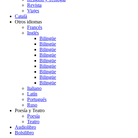
Revista
Viajes
Català
Otros idiomas
Francés
Inglés
Bilingüe
Bilingüe
Bilingüe
Bilingüe
Bilingüe
Bilingüe
Bilingüe
Bilingüe
Bilingüe
Italiano
Latín
Portugués
Ruso
Poesía y Teatro
Poesía
Teatro
Audiolibro
Bolsilibro