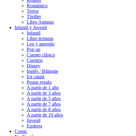
Relatos
Romántico
Terror
Thriller
Libro Antiguo
Infantil y Juvenil
Infantil
Libro texturas
Leo y aprendo
Pop up
Cuento clásico
Cuentos
Disney
Inglés / Bilingüe
En català
Peque regalo
A partir de 1 año
A partir de 3 años
A partir de 5 años
A partir de 7 años
A partir de 8 años
A partir de 10 años
Juvenil
Euskera
Comic