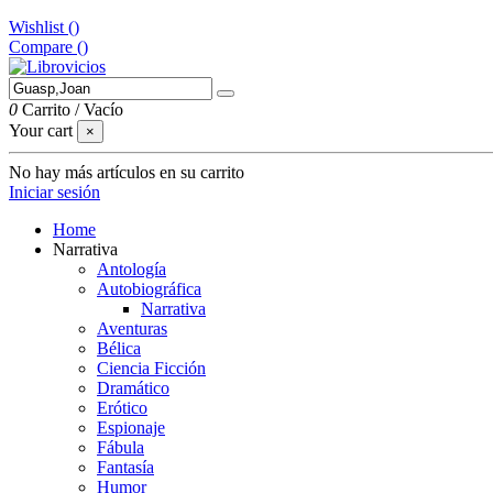
Wishlist (
)
Compare (
)
0
Carrito
/
Vacío
Your cart
×
No hay más artículos en su carrito
Iniciar sesión
Home
Narrativa
Antología
Autobiográfica
Narrativa
Aventuras
Bélica
Ciencia Ficción
Dramático
Erótico
Espionaje
Fábula
Fantasía
Humor