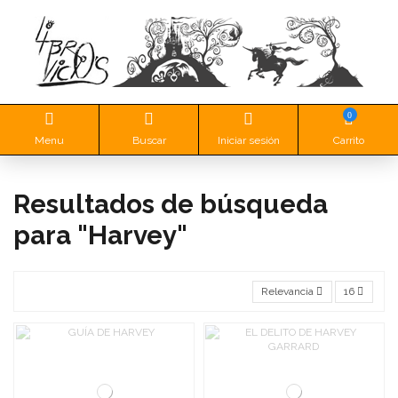
0
Menu
Buscar
Iniciar sesión
Carrito
Resultados de búsqueda
para "Harvey"
Relevancia
16