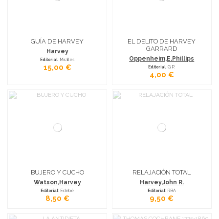
GUÍA DE HARVEY
EL DELITO DE HARVEY
GARRARD
Harvey
Oppenheim,E.Phillips
Editorial
: Miralles
15,00 €
Editorial
: G.P.
4,00 €
BUJERO Y CUCHO
RELAJACIÓN TOTAL
Watson,Harvey
Harvey,John R.
Editorial
: Edebé
Editorial
: RBA
8,50 €
9,50 €