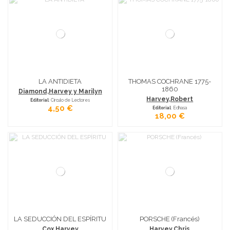
LA ANTIDIETA
THOMAS COCHRANE 1775-
1860
Diamond,Harvey y Marilyn
Harvey,Robert
Editorial
: Círculo de Lectores
4,50 €
Editorial
: Edhasa
18,00 €
LA SEDUCCIÓN DEL ESPÍRITU
PORSCHE (Francés)
Cox,Harvey
Harvey,Chris