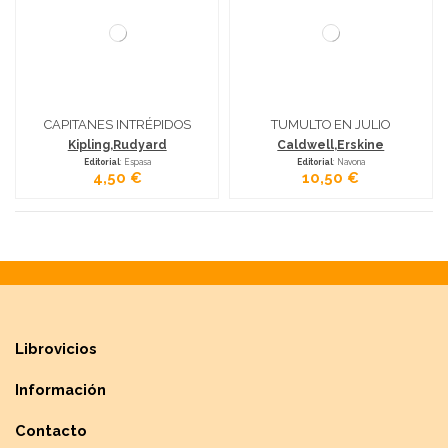
CAPITANES INTRÉPIDOS
TUMULTO EN JULIO
Kipling,Rudyard
Caldwell,Erskine
Editorial
: Espasa
Editorial
: Navona
4,50 €
10,50 €
Librovicios
Información
Contacto