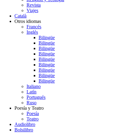
Revista
Viajes
Català
Otros idiomas
Francés
Inglés
Bilingüe
Bilingüe
Bilingüe
Bilingüe
Bilingüe
Bilingüe
Bilingüe
Bilingüe
Bilingüe
Italiano
Latín
Portugués
Ruso
Poesía y Teatro
Poesía
Teatro
Audiolibro
Bolsilibro