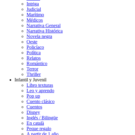
Intriga
Judicial
Marítimo
Médicos
Narrativa General
Narrativa Histórica
Novela negra
Oeste
Policíaco
Política
Relatos
Romántico
Terror
Thriller
Infantil y Juvenil
Libro texturas
Leo y aprendo
Pop up
Cuento clásico
Cuentos
Disney
Inglés / Bilingüe
En català
Peque regalo
A partir de 1 año