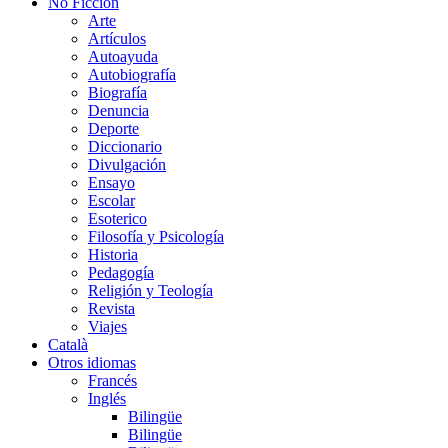
No Ficción
Arte
Artículos
Autoayuda
Autobiografía
Biografía
Denuncia
Deporte
Diccionario
Divulgación
Ensayo
Escolar
Esoterico
Filosofía y Psicología
Historia
Pedagogía
Religión y Teología
Revista
Viajes
Català
Otros idiomas
Francés
Inglés
Bilingüe
Bilingüe