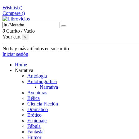
Wishlist (
)
Compare (
)
0
Carrito
/
Vacío
Your cart
×
No hay más artículos en su carrito
Iniciar sesión
Home
Narrativa
Antología
Autobiográfica
Narrativa
Aventuras
Bélica
Ciencia Ficción
Dramático
Erótico
Espionaje
Fábula
Fantasía
Humor