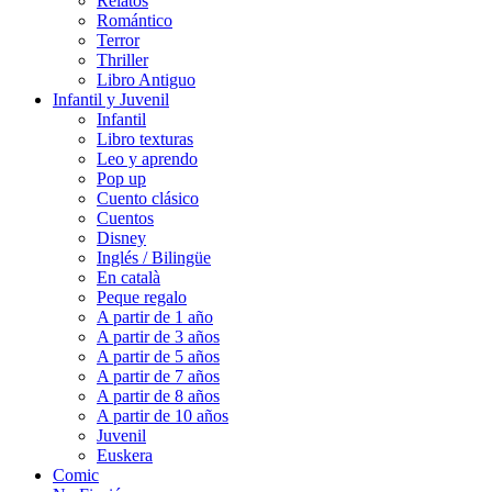
Relatos
Romántico
Terror
Thriller
Libro Antiguo
Infantil y Juvenil
Infantil
Libro texturas
Leo y aprendo
Pop up
Cuento clásico
Cuentos
Disney
Inglés / Bilingüe
En català
Peque regalo
A partir de 1 año
A partir de 3 años
A partir de 5 años
A partir de 7 años
A partir de 8 años
A partir de 10 años
Juvenil
Euskera
Comic