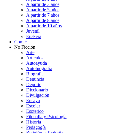
A partir de 3 años
A partir de 5 años
A partir de 7 años
A partir de 8 años
A partir de 10 años
Juvenil
Euskera
Comic
No Ficción
Arte
Artículos
Autoayuda
Autobiografía
Biografía
Denuncia
Deporte
Diccionario
Divulgación
Ensayo
Escolar
Esoterico
Filosofía y Psicología
Historia
Pedagogía
Religión y Teología