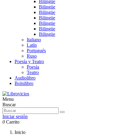
Bilingüe
Bilingüe
Bilingüe
Bilingüe
Bilingüe
Bilingüe
Bilingüe
Italiano
Latín
Portugués
Ruso
Poesía y Teatro
Poesía
Teatro
Audiolibro
Bolsilibro
Menu
Buscar
Iniciar sesión
0
Carrito
Inicio