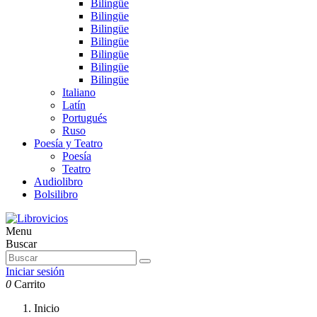
Bilingüe
Bilingüe
Bilingüe
Bilingüe
Bilingüe
Bilingüe
Bilingüe
Italiano
Latín
Portugués
Ruso
Poesía y Teatro
Poesía
Teatro
Audiolibro
Bolsilibro
Menu
Buscar
Iniciar sesión
0
Carrito
Inicio