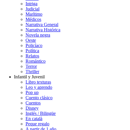
Intriga
Judicial
Marítimo
Médicos
Narrativa General
Narrativa Histórica
Novela negra
Oeste
Policíaco
Política
Relatos
Romántico
Terror
Thriller
Infantil y Juvenil
Libro texturas
Leo y aprendo
Pop up
Cuento clásico
Cuentos
Disney
Inglés / Bilingüe
En català
Peque regalo
A partir de 1 año