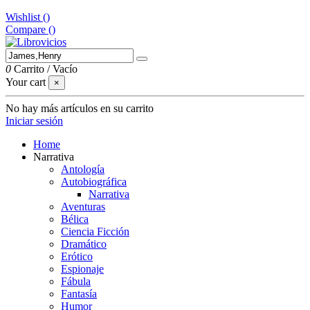
Wishlist (
)
Compare (
)
0
Carrito
/
Vacío
Your cart
×
No hay más artículos en su carrito
Iniciar sesión
Home
Narrativa
Antología
Autobiográfica
Narrativa
Aventuras
Bélica
Ciencia Ficción
Dramático
Erótico
Espionaje
Fábula
Fantasía
Humor