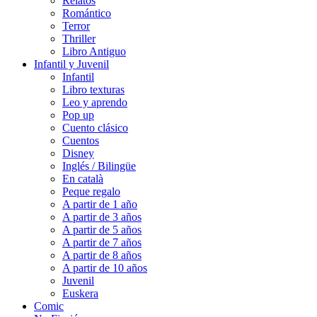
Relatos
Romántico
Terror
Thriller
Libro Antiguo
Infantil y Juvenil
Infantil
Libro texturas
Leo y aprendo
Pop up
Cuento clásico
Cuentos
Disney
Inglés / Bilingüe
En català
Peque regalo
A partir de 1 año
A partir de 3 años
A partir de 5 años
A partir de 7 años
A partir de 8 años
A partir de 10 años
Juvenil
Euskera
Comic