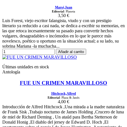
Marsé,Juan
Editorial
: Planeta
3,50 €
Luis Forest, viejo escritor falangista, viudo y con un prestigio
literario ya reducido a casi nada, se dedica a escribir su memorias, en
las que retoca incesantemente su pasado para convertir hechos
vulgares, desagradables o incómodos en lo que le parece más
novelesco, poético u oportuno en la situación actual; a su lado, su
sobrina Mariana -la muchacha...
Añadir al carrito
Últimas unidades en stock
Antología
FUE UN CRIMEN MARAVILLOSO
Hitchcock,Alfred
Editorial
: Plaza & Janés
4,00 €
Introducción de Alfred Hitchcock ,Una mirada a la madre naturaleza
de Frank Sisk ,Trabajo nocturno de James Holding ,Crucero de luna
de miel de Richard Deming , Un ataúd para Bertha Stetterson de
Donald Honig ,El diablo del jersey de Edward D. Hoch ,El