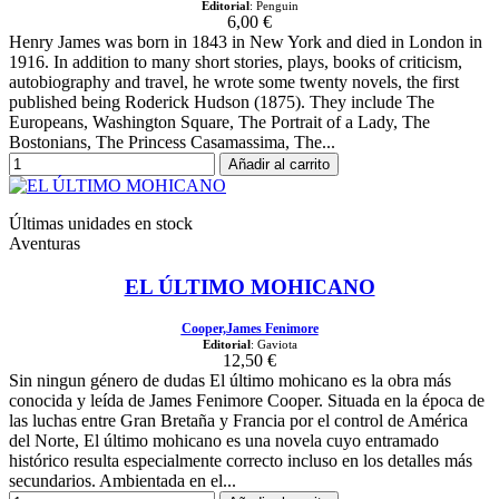
Editorial
: Penguin
6,00 €
Henry James was born in 1843 in New York and died in London in
1916. In addition to many short stories, plays, books of criticism,
autobiography and travel, he wrote some twenty novels, the first
published being Roderick Hudson (1875). They include The
Europeans, Washington Square, The Portrait of a Lady, The
Bostonians, The Princess Casamassima, The...
Añadir al carrito
Últimas unidades en stock
Aventuras
EL ÚLTIMO MOHICANO
Cooper,James Fenimore
Editorial
: Gaviota
12,50 €
Sin ningun género de dudas El último mohicano es la obra más
conocida y leída de James Fenimore Cooper. Situada en la época de
las luchas entre Gran Bretaña y Francia por el control de América
del Norte, El último mohicano es una novela cuyo entramado
histórico resulta especialmente correcto incluso en los detalles más
secundarios. Ambientada en el...