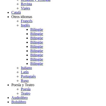
Revista
Viajes
Català
Otros idiomas
Francés
Inglés
Bilingüe
Bilingüe
Bilingüe
Bilingüe
Bilingüe
Bilingüe
Bilingüe
Bilingüe
Bilingüe
Italiano
Latín
Portugués
Ruso
Poesía y Teatro
Poesía
Teatro
Audiolibro
Bolsilibro