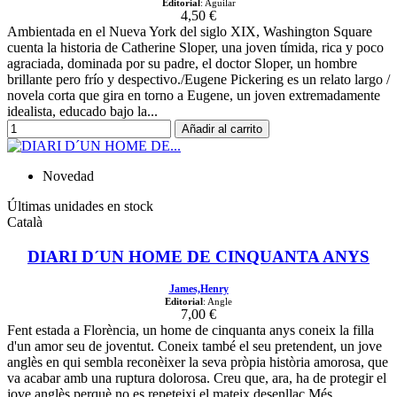
Editorial
: Aguilar
4,50 €
Ambientada en el Nueva York del siglo XIX, Washington Square
cuenta la historia de Catherine Sloper, una joven tímida, rica y poco
agraciada, dominada por su padre, el doctor Sloper, un hombre
brillante pero frío y despectivo./Eugene Pickering es un relato largo /
novela corta que gira en torno a Eugene, un joven extremadamente
idealista, educado bajo la...
Añadir al carrito
Novedad
Últimas unidades en stock
Català
DIARI D´UN HOME DE CINQUANTA ANYS
James,Henry
Editorial
: Angle
7,00 €
Fent estada a Florència, un home de cinquanta anys coneix la filla
d'un amor seu de joventut. Coneix també el seu pretendent, un jove
anglès en qui sembla reconèixer la seva pròpia història amorosa, que
va acabar amb una ruptura dolorosa. Creu que, ara, ha de protegir el
jove anglès perquè no es repeteixi el mateix desenllaç.Més