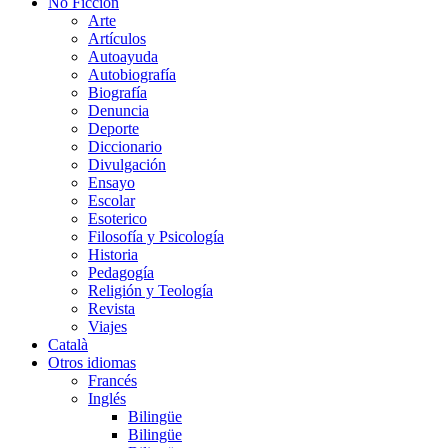
No Ficción
Arte
Artículos
Autoayuda
Autobiografía
Biografía
Denuncia
Deporte
Diccionario
Divulgación
Ensayo
Escolar
Esoterico
Filosofía y Psicología
Historia
Pedagogía
Religión y Teología
Revista
Viajes
Català
Otros idiomas
Francés
Inglés
Bilingüe
Bilingüe