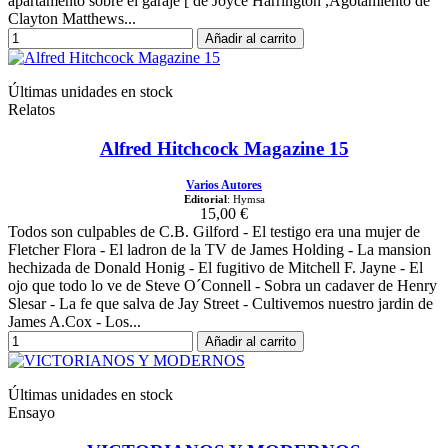
apartamento sobre el garaje [ de Joyce Harrington ,Agotamiento de
Clayton Matthews...
Añadir al carrito
Últimas unidades en stock
Relatos
Alfred Hitchcock Magazine 15
Varios Autores
Editorial
: Hymsa
15,00 €
Todos son culpables de C.B. Gilford - El testigo era una mujer de
Fletcher Flora - El ladron de la TV de James Holding - La mansion
hechizada de Donald Honig - El fugitivo de Mitchell F. Jayne - El
ojo que todo lo ve de Steve O´Connell - Sobra un cadaver de Henry
Slesar - La fe que salva de Jay Street - Cultivemos nuestro jardin de
James A.Cox - Los...
Añadir al carrito
Últimas unidades en stock
Ensayo