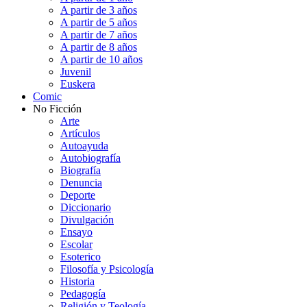
A partir de 3 años
A partir de 5 años
A partir de 7 años
A partir de 8 años
A partir de 10 años
Juvenil
Euskera
Comic
No Ficción
Arte
Artículos
Autoayuda
Autobiografía
Biografía
Denuncia
Deporte
Diccionario
Divulgación
Ensayo
Escolar
Esoterico
Filosofía y Psicología
Historia
Pedagogía
Religión y Teología