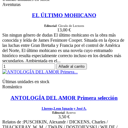
Aventuras
EL ÚLTIMO MOHICANO
Editorial
: Círculo de Lectores
13,00 €
Sin ningun género de dudas El último mohicano es la obra más
conocida y leída de James Fenimore Cooper. Situada en la época de
las luchas entre Gran Bretaña y Francia por el control de América
del Norte, El último mohicano es una novela cuyo entramado
histórico resulta especialmente correcto incluso en los detalles más
secundarios. Ambientada en el...
Añadir al carrito
Últimas unidades en stock
Romántico
ANTOLOGÍA DEL AMOR Primera selección
Llorens,Leon Ignacio y José A.
Editorial
: Acervo
3,50 €
Relatos de :PUSCHKIN, Alexandr / DICKENS, Charles /
THACKERAY, W. M. / TWAIN / DOSTOIEVSKI / WILDE /