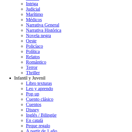
Intriga
Judicial
Marítimo
Médicos
Narrativa General
Narrativa Histórica
Novela negra
Oeste
Policíaco
Política
Relatos
Romántico
Terror
Thriller
Infantil y Juvenil
Libro texturas
Leo y aprendo
Pop up
Cuento clásico
Cuentos
Disney
Inglés / Bilingüe
En català
Peque regalo
A partir de 1 año