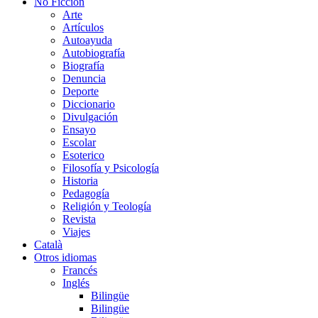
No Ficción
Arte
Artículos
Autoayuda
Autobiografía
Biografía
Denuncia
Deporte
Diccionario
Divulgación
Ensayo
Escolar
Esoterico
Filosofía y Psicología
Historia
Pedagogía
Religión y Teología
Revista
Viajes
Català
Otros idiomas
Francés
Inglés
Bilingüe
Bilingüe