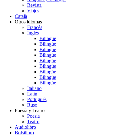
Revista
Viajes
Català
Otros idiomas
Francés
Inglés
Bilingüe
Bilingüe
Bilingüe
Bilingüe
Bilingüe
Bilingüe
Bilingüe
Bilingüe
Bilingüe
Italiano
Latín
Portugués
Ruso
Poesía y Teatro
Poesía
Teatro
Audiolibro
Bolsilibro