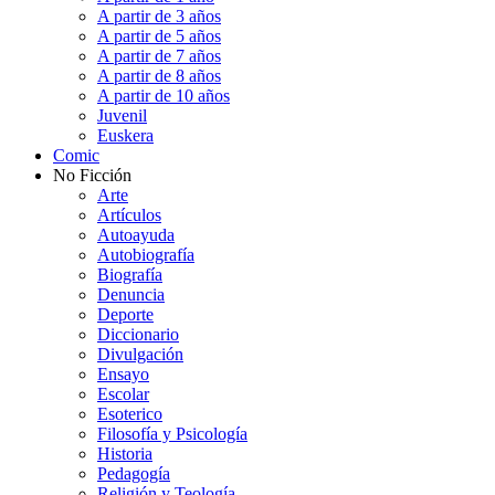
A partir de 3 años
A partir de 5 años
A partir de 7 años
A partir de 8 años
A partir de 10 años
Juvenil
Euskera
Comic
No Ficción
Arte
Artículos
Autoayuda
Autobiografía
Biografía
Denuncia
Deporte
Diccionario
Divulgación
Ensayo
Escolar
Esoterico
Filosofía y Psicología
Historia
Pedagogía
Religión y Teología