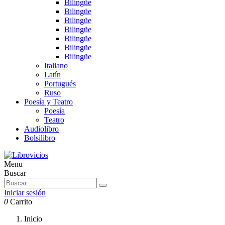
Bilingüe
Bilingüe
Bilingüe
Bilingüe
Bilingüe
Bilingüe
Bilingüe
Italiano
Latín
Portugués
Ruso
Poesía y Teatro
Poesía
Teatro
Audiolibro
Bolsilibro
Menu
Buscar
Iniciar sesión
0
Carrito
Inicio