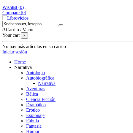
Wishlist (
0
)
Compare (
0
)
0
Carrito
/
Vacío
Your cart
×
No hay más artículos en su carrito
Iniciar sesión
Home
Narrativa
Antología
Autobiográfica
Narrativa
Aventuras
Bélica
Ciencia Ficción
Dramático
Erótico
Espionaje
Fábula
Fantasía
Humor