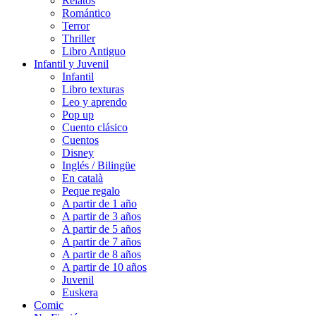
Relatos
Romántico
Terror
Thriller
Libro Antiguo
Infantil y Juvenil
Infantil
Libro texturas
Leo y aprendo
Pop up
Cuento clásico
Cuentos
Disney
Inglés / Bilingüe
En català
Peque regalo
A partir de 1 año
A partir de 3 años
A partir de 5 años
A partir de 7 años
A partir de 8 años
A partir de 10 años
Juvenil
Euskera
Comic