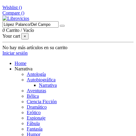
Wishlist (
)
Compare (
)
0
Carrito
/
Vacío
Your cart
×
No hay más artículos en su carrito
Iniciar sesión
Home
Narrativa
Antología
Autobiográfica
Narrativa
Aventuras
Bélica
Ciencia Ficción
Dramático
Erótico
Espionaje
Fábula
Fantasía
Humor