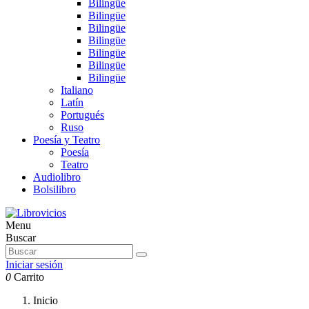
Bilingüe
Bilingüe
Bilingüe
Bilingüe
Bilingüe
Bilingüe
Bilingüe
Italiano
Latín
Portugués
Ruso
Poesía y Teatro
Poesía
Teatro
Audiolibro
Bolsilibro
Menu
Buscar
Iniciar sesión
0
Carrito
Inicio