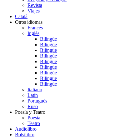
Revista
Viajes
Català
Otros idiomas
Francés
Inglés
Bilingüe
Bilingüe
Bilingüe
Bilingüe
Bilingüe
Bilingüe
Bilingüe
Bilingüe
Bilingüe
Italiano
Latín
Portugués
Ruso
Poesía y Teatro
Poesía
Teatro
Audiolibro
Bolsilibro