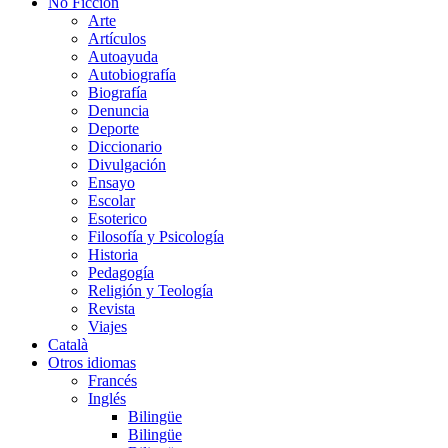
No Ficción
Arte
Artículos
Autoayuda
Autobiografía
Biografía
Denuncia
Deporte
Diccionario
Divulgación
Ensayo
Escolar
Esoterico
Filosofía y Psicología
Historia
Pedagogía
Religión y Teología
Revista
Viajes
Català
Otros idiomas
Francés
Inglés
Bilingüe
Bilingüe