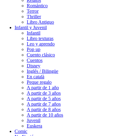
Relatos
Romántico
Terror
Thriller
Libro Antiguo
Infantil y Juvenil
Infantil
Libro texturas
Leo y aprendo
Pop up
Cuento clásico
Cuentos
Disney
Inglés / Bilingüe
En català
Peque regalo
A partir de 1 año
A partir de 3 años
A partir de 5 años
A partir de 7 años
A partir de 8 años
A partir de 10 años
Juvenil
Euskera
Comic