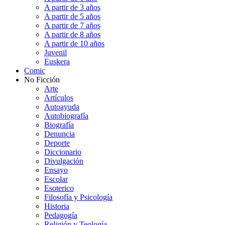
A partir de 3 años
A partir de 5 años
A partir de 7 años
A partir de 8 años
A partir de 10 años
Juvenil
Euskera
Comic
No Ficción
Arte
Artículos
Autoayuda
Autobiografía
Biografía
Denuncia
Deporte
Diccionario
Divulgación
Ensayo
Escolar
Esoterico
Filosofía y Psicología
Historia
Pedagogía
Religión y Teología