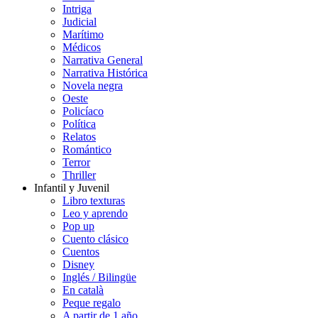
Intriga
Judicial
Marítimo
Médicos
Narrativa General
Narrativa Histórica
Novela negra
Oeste
Policíaco
Política
Relatos
Romántico
Terror
Thriller
Infantil y Juvenil
Libro texturas
Leo y aprendo
Pop up
Cuento clásico
Cuentos
Disney
Inglés / Bilingüe
En català
Peque regalo
A partir de 1 año