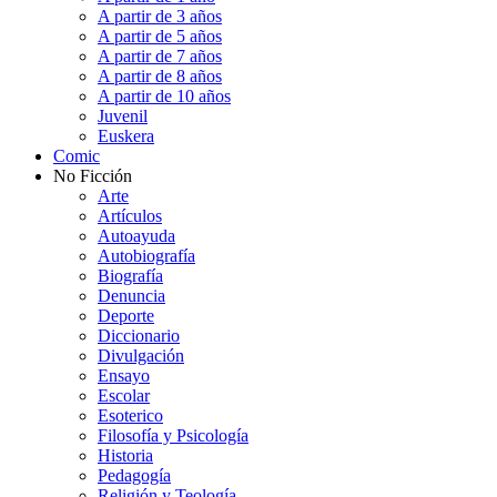
A partir de 3 años
A partir de 5 años
A partir de 7 años
A partir de 8 años
A partir de 10 años
Juvenil
Euskera
Comic
No Ficción
Arte
Artículos
Autoayuda
Autobiografía
Biografía
Denuncia
Deporte
Diccionario
Divulgación
Ensayo
Escolar
Esoterico
Filosofía y Psicología
Historia
Pedagogía
Religión y Teología