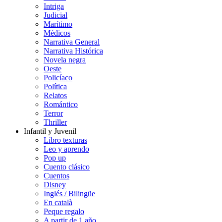
Intriga
Judicial
Marítimo
Médicos
Narrativa General
Narrativa Histórica
Novela negra
Oeste
Policíaco
Política
Relatos
Romántico
Terror
Thriller
Infantil y Juvenil
Libro texturas
Leo y aprendo
Pop up
Cuento clásico
Cuentos
Disney
Inglés / Bilingüe
En català
Peque regalo
A partir de 1 año