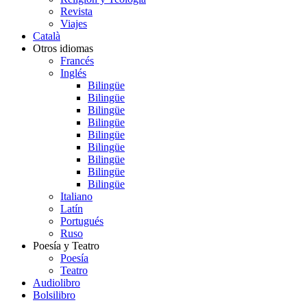
Revista
Viajes
Català
Otros idiomas
Francés
Inglés
Bilingüe
Bilingüe
Bilingüe
Bilingüe
Bilingüe
Bilingüe
Bilingüe
Bilingüe
Bilingüe
Italiano
Latín
Portugués
Ruso
Poesía y Teatro
Poesía
Teatro
Audiolibro
Bolsilibro