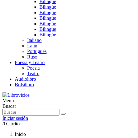
Bilingüe
Bilingüe
Bilingüe
Bilingüe
Bilingüe
Bilingüe
Bilingüe
Italiano
Latín
Portugués
Ruso
Poesía y Teatro
Poesía
Teatro
Audiolibro
Bolsilibro
Menu
Buscar
Iniciar sesión
0
Carrito
Inicio