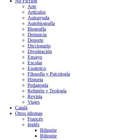
No Ficción
Arte
Artículos
Autoayuda
Autobiografía
Biografía
Denuncia
Deporte
Diccionario
Divulgación
Ensayo
Escolar
Esoterico
Filosofía y Psicología
Historia
Pedagogía
Religión y Teología
Revista
Viajes
Català
Otros idiomas
Francés
Inglés
Bilingüe
Bilingüe