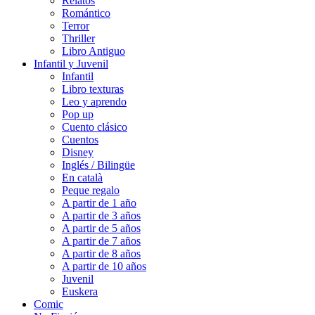
Relatos
Romántico
Terror
Thriller
Libro Antiguo
Infantil y Juvenil
Infantil
Libro texturas
Leo y aprendo
Pop up
Cuento clásico
Cuentos
Disney
Inglés / Bilingüe
En català
Peque regalo
A partir de 1 año
A partir de 3 años
A partir de 5 años
A partir de 7 años
A partir de 8 años
A partir de 10 años
Juvenil
Euskera
Comic