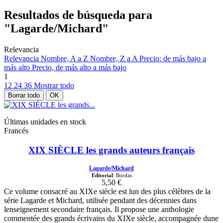
Resultados de búsqueda para
"Lagarde/Michard"
Relevancia
Relevancia
Nombre, A a Z
Nombre, Z a A
Precio: de más bajo a
más alto
Precio, de más alto a más bajo
1
12
24
36
Mostrar todo
Borrar todo
OK
Últimas unidades en stock
Francés
XIX SIÈCLE les grands auteurs français
Lagarde/Michard
Editorial
: Bordas
5,50 €
Ce volume consacré au XIXe siècle est lun des plus célèbres de la
série Lagarde et Michard, utilisée pendant des décennies dans
lenseignement secondaire français. Il propose une anthologie
commentée des grands écrivains du XIXe siècle, accompagnée dune