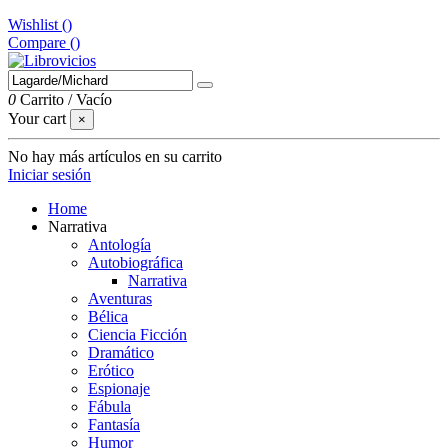
Wishlist (
)
Compare (
)
0
Carrito
/
Vacío
Your cart
×
No hay más artículos en su carrito
Iniciar sesión
Home
Narrativa
Antología
Autobiográfica
Narrativa
Aventuras
Bélica
Ciencia Ficción
Dramático
Erótico
Espionaje
Fábula
Fantasía
Humor