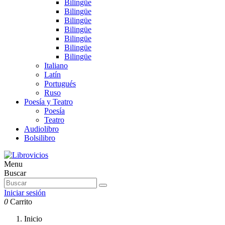
Bilingüe
Bilingüe
Bilingüe
Bilingüe
Bilingüe
Bilingüe
Bilingüe
Italiano
Latín
Portugués
Ruso
Poesía y Teatro
Poesía
Teatro
Audiolibro
Bolsilibro
Menu
Buscar
Iniciar sesión
0
Carrito
Inicio