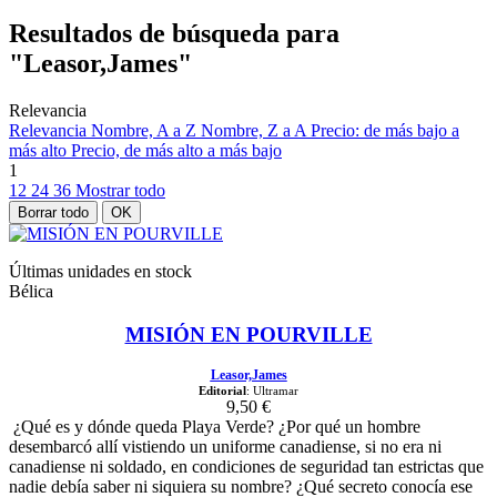
Resultados de búsqueda para
"Leasor,James"
Relevancia
Relevancia
Nombre, A a Z
Nombre, Z a A
Precio: de más bajo a
más alto
Precio, de más alto a más bajo
1
12
24
36
Mostrar todo
Borrar todo
OK
Últimas unidades en stock
Bélica
MISIÓN EN POURVILLE
Leasor,James
Editorial
: Ultramar
9,50 €
¿Qué es y dónde queda Playa Verde? ¿Por qué un hombre
desembarcó allí vistiendo un uniforme canadiense, si no era ni
canadiense ni soldado, en condiciones de seguridad tan estrictas que
nadie debía saber ni siquiera su nombre? ¿Qué secreto conocía ese