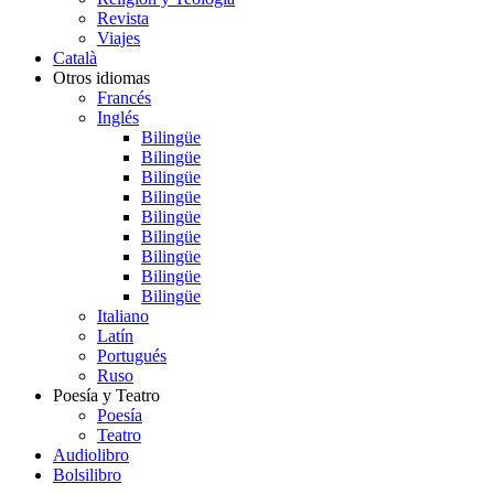
Revista
Viajes
Català
Otros idiomas
Francés
Inglés
Bilingüe
Bilingüe
Bilingüe
Bilingüe
Bilingüe
Bilingüe
Bilingüe
Bilingüe
Bilingüe
Italiano
Latín
Portugués
Ruso
Poesía y Teatro
Poesía
Teatro
Audiolibro
Bolsilibro