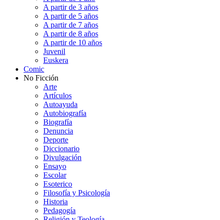
A partir de 3 años
A partir de 5 años
A partir de 7 años
A partir de 8 años
A partir de 10 años
Juvenil
Euskera
Comic
No Ficción
Arte
Artículos
Autoayuda
Autobiografía
Biografía
Denuncia
Deporte
Diccionario
Divulgación
Ensayo
Escolar
Esoterico
Filosofía y Psicología
Historia
Pedagogía
Religión y Teología