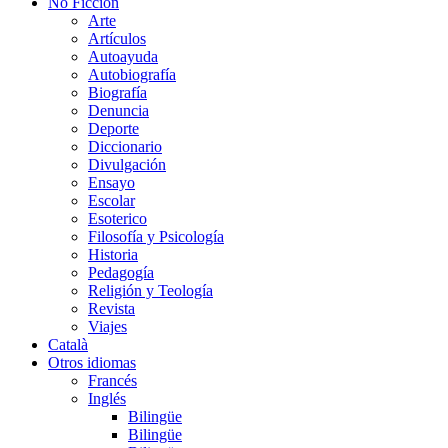
No Ficción
Arte
Artículos
Autoayuda
Autobiografía
Biografía
Denuncia
Deporte
Diccionario
Divulgación
Ensayo
Escolar
Esoterico
Filosofía y Psicología
Historia
Pedagogía
Religión y Teología
Revista
Viajes
Català
Otros idiomas
Francés
Inglés
Bilingüe
Bilingüe