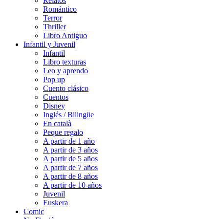
Relatos
Romántico
Terror
Thriller
Libro Antiguo
Infantil y Juvenil
Infantil
Libro texturas
Leo y aprendo
Pop up
Cuento clásico
Cuentos
Disney
Inglés / Bilingüe
En català
Peque regalo
A partir de 1 año
A partir de 3 años
A partir de 5 años
A partir de 7 años
A partir de 8 años
A partir de 10 años
Juvenil
Euskera
Comic