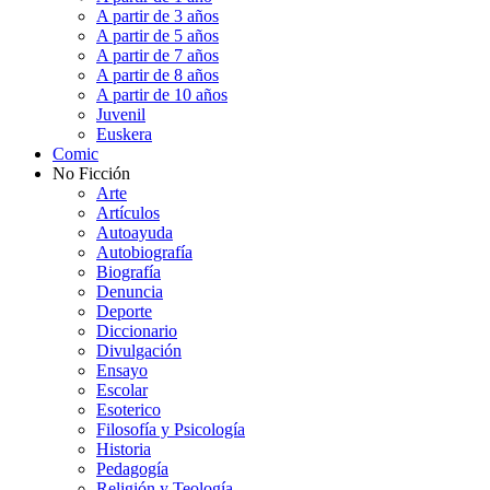
A partir de 3 años
A partir de 5 años
A partir de 7 años
A partir de 8 años
A partir de 10 años
Juvenil
Euskera
Comic
No Ficción
Arte
Artículos
Autoayuda
Autobiografía
Biografía
Denuncia
Deporte
Diccionario
Divulgación
Ensayo
Escolar
Esoterico
Filosofía y Psicología
Historia
Pedagogía
Religión y Teología