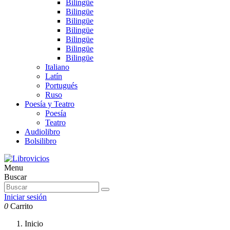
Bilingüe
Bilingüe
Bilingüe
Bilingüe
Bilingüe
Bilingüe
Bilingüe
Italiano
Latín
Portugués
Ruso
Poesía y Teatro
Poesía
Teatro
Audiolibro
Bolsilibro
Menu
Buscar
Iniciar sesión
0
Carrito
Inicio