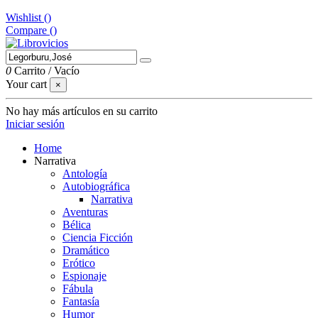
Wishlist (
)
Compare (
)
0
Carrito
/
Vacío
Your cart
×
No hay más artículos en su carrito
Iniciar sesión
Home
Narrativa
Antología
Autobiográfica
Narrativa
Aventuras
Bélica
Ciencia Ficción
Dramático
Erótico
Espionaje
Fábula
Fantasía
Humor