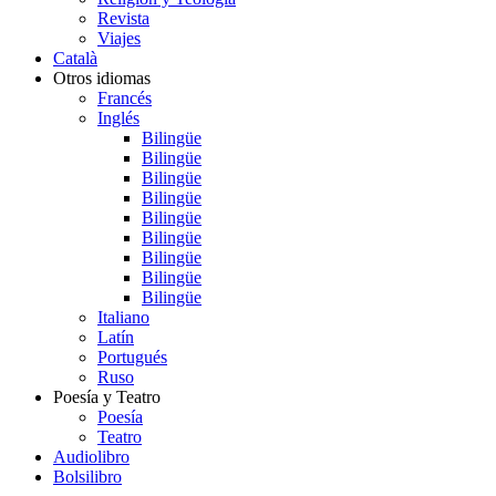
Revista
Viajes
Català
Otros idiomas
Francés
Inglés
Bilingüe
Bilingüe
Bilingüe
Bilingüe
Bilingüe
Bilingüe
Bilingüe
Bilingüe
Bilingüe
Italiano
Latín
Portugués
Ruso
Poesía y Teatro
Poesía
Teatro
Audiolibro
Bolsilibro