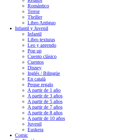
Relatos
Romántico
Terror
Thriller
Libro Antiguo
Infantil y Juvenil
Infantil
Libro texturas
Leo y aprendo
Pop up
Cuento clásico
Cuentos
Disney
Inglés / Bilingüe
En català
Peque regalo
A partir de 1 año
A partir de 3 años
A partir de 5 años
A partir de 7 años
A partir de 8 años
A partir de 10 años
Juvenil
Euskera
Comic