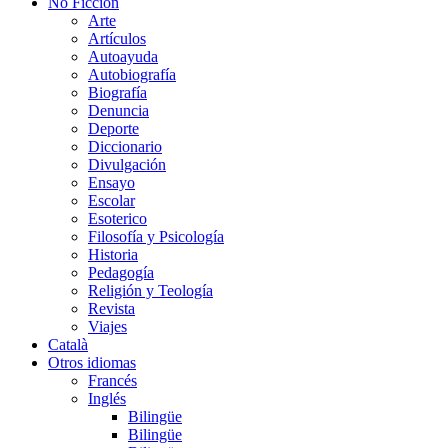
No Ficción
Arte
Artículos
Autoayuda
Autobiografía
Biografía
Denuncia
Deporte
Diccionario
Divulgación
Ensayo
Escolar
Esoterico
Filosofía y Psicología
Historia
Pedagogía
Religión y Teología
Revista
Viajes
Català
Otros idiomas
Francés
Inglés
Bilingüe
Bilingüe