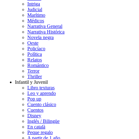
Intriga
Judicial
Marítimo
Médicos
Narrativa General
Narrativa Histórica
Novela negra
Oeste
Policíaco
Política
Relatos
Romántico
Terror
Thriller
Infantil y Juvenil
Libro texturas
Leo y aprendo
Pop up
Cuento clásico
Cuentos
Disney
Inglés / Bilingüe
En català
Peque regalo
A partir de 1 año