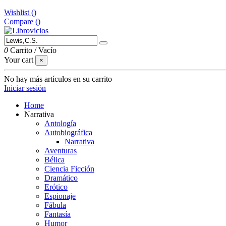
Wishlist (
)
Compare (
)
0
Carrito
/
Vacío
Your cart
×
No hay más artículos en su carrito
Iniciar sesión
Home
Narrativa
Antología
Autobiográfica
Narrativa
Aventuras
Bélica
Ciencia Ficción
Dramático
Erótico
Espionaje
Fábula
Fantasía
Humor