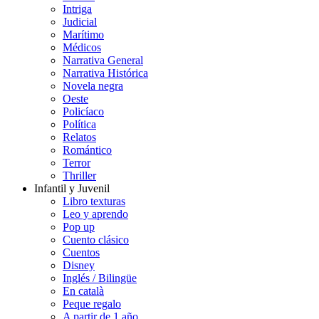
Intriga
Judicial
Marítimo
Médicos
Narrativa General
Narrativa Histórica
Novela negra
Oeste
Policíaco
Política
Relatos
Romántico
Terror
Thriller
Infantil y Juvenil
Libro texturas
Leo y aprendo
Pop up
Cuento clásico
Cuentos
Disney
Inglés / Bilingüe
En català
Peque regalo
A partir de 1 año