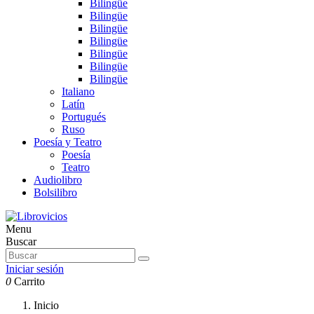
Bilingüe
Bilingüe
Bilingüe
Bilingüe
Bilingüe
Bilingüe
Bilingüe
Italiano
Latín
Portugués
Ruso
Poesía y Teatro
Poesía
Teatro
Audiolibro
Bolsilibro
Menu
Buscar
Iniciar sesión
0
Carrito
Inicio