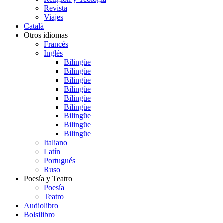
Revista
Viajes
Català
Otros idiomas
Francés
Inglés
Bilingüe
Bilingüe
Bilingüe
Bilingüe
Bilingüe
Bilingüe
Bilingüe
Bilingüe
Bilingüe
Italiano
Latín
Portugués
Ruso
Poesía y Teatro
Poesía
Teatro
Audiolibro
Bolsilibro