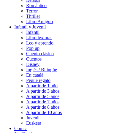
Relatos
Romántico
Terror
Thriller
Libro Antiguo
Infantil y Juvenil
Infantil
Libro texturas
Leo y aprendo
Pop up
Cuento clásico
Cuentos
Disney
Inglés / Bilingüe
En català
Peque regalo
A partir de 1 año
A partir de 3 años
A partir de 5 años
A partir de 7 años
A partir de 8 años
A partir de 10 años
Juvenil
Euskera
Comic