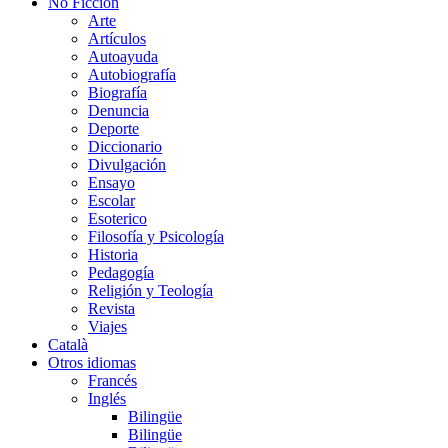
No Ficción
Arte
Artículos
Autoayuda
Autobiografía
Biografía
Denuncia
Deporte
Diccionario
Divulgación
Ensayo
Escolar
Esoterico
Filosofía y Psicología
Historia
Pedagogía
Religión y Teología
Revista
Viajes
Català
Otros idiomas
Francés
Inglés
Bilingüe
Bilingüe