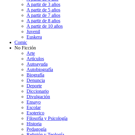
A partir de 3 años
A partir de 5 años
A partir de 7 años
A partir de 8 años
A partir de 10 años
Juvenil
Euskera
Comic
No Ficción
Arte
Artículos
Autoayuda
Autobiografía
Biografía
Denuncia
Deporte
Diccionario
Divulgación
Ensayo
Escolar
Esoterico
Filosofía y Psicología
Historia
Pedagogía
Religión y Teología