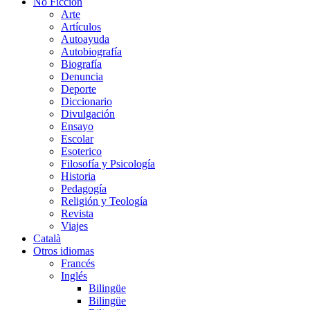
No Ficción
Arte
Artículos
Autoayuda
Autobiografía
Biografía
Denuncia
Deporte
Diccionario
Divulgación
Ensayo
Escolar
Esoterico
Filosofía y Psicología
Historia
Pedagogía
Religión y Teología
Revista
Viajes
Català
Otros idiomas
Francés
Inglés
Bilingüe
Bilingüe