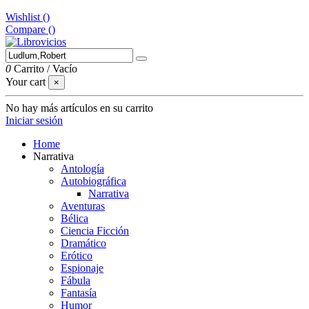
Wishlist (
)
Compare (
)
0
Carrito
/
Vacío
Your cart
×
No hay más artículos en su carrito
Iniciar sesión
Home
Narrativa
Antología
Autobiográfica
Narrativa
Aventuras
Bélica
Ciencia Ficción
Dramático
Erótico
Espionaje
Fábula
Fantasía
Humor