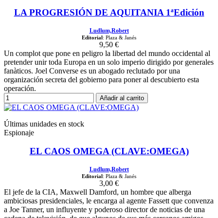
LA PROGRESIÓN DE AQUITANIA 1ªEdición
Ludlum,Robert
Editorial
: Plaza & Janés
9,50 €
Un complot que pone en peligro la libertad del mundo occidental al
pretender unir toda Europa en un solo imperio dirigido por generales
fanàticos. Joel Converse es un abogado reclutado por una
organización secreta del gobierno para poner al descubierto esta
operación.
Añadir al carrito
Últimas unidades en stock
Espionaje
EL CAOS OMEGA (CLAVE:OMEGA)
Ludlum,Robert
Editorial
: Plaza & Janés
3,00 €
El jefe de la CIA, Maxwell Damford, un hombre que alberga
ambiciosas presidenciales, le encarga al agente Fassett que convenza
a Joe Tanner, un influyente y poderoso director de noticias de una