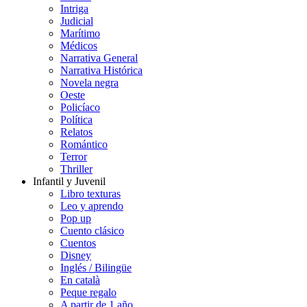
Intriga
Judicial
Marítimo
Médicos
Narrativa General
Narrativa Histórica
Novela negra
Oeste
Policíaco
Política
Relatos
Romántico
Terror
Thriller
Infantil y Juvenil
Libro texturas
Leo y aprendo
Pop up
Cuento clásico
Cuentos
Disney
Inglés / Bilingüe
En català
Peque regalo
A partir de 1 año