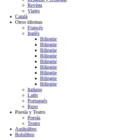
Revista
Viajes
Català
Otros idiomas
Francés
Inglés
Bilingüe
Bilingüe
Bilingüe
Bilingüe
Bilingüe
Bilingüe
Bilingüe
Bilingüe
Bilingüe
Italiano
Latín
Portugués
Ruso
Poesía y Teatro
Poesía
Teatro
Audiolibro
Bolsilibro