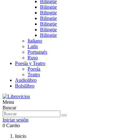
Bilingüe
Bilingüe
Bilingüe
Bilingüe
Bilingüe
Bilingüe
Bilingüe
Italiano
Latín
Portugués
Ruso
Poesía y Teatro
Poesía
Teatro
Audiolibro
Bolsilibro
Menu
Buscar
Iniciar sesión
0
Carrito
Inicio