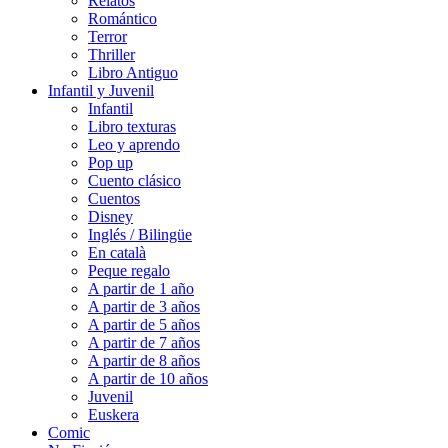
Relatos
Romántico
Terror
Thriller
Libro Antiguo
Infantil y Juvenil
Infantil
Libro texturas
Leo y aprendo
Pop up
Cuento clásico
Cuentos
Disney
Inglés / Bilingüe
En català
Peque regalo
A partir de 1 año
A partir de 3 años
A partir de 5 años
A partir de 7 años
A partir de 8 años
A partir de 10 años
Juvenil
Euskera
Comic