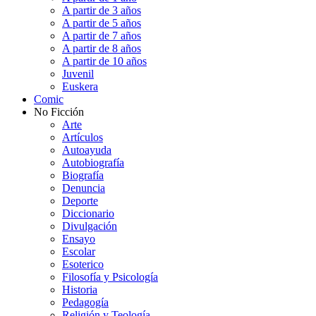
A partir de 3 años
A partir de 5 años
A partir de 7 años
A partir de 8 años
A partir de 10 años
Juvenil
Euskera
Comic
No Ficción
Arte
Artículos
Autoayuda
Autobiografía
Biografía
Denuncia
Deporte
Diccionario
Divulgación
Ensayo
Escolar
Esoterico
Filosofía y Psicología
Historia
Pedagogía
Religión y Teología