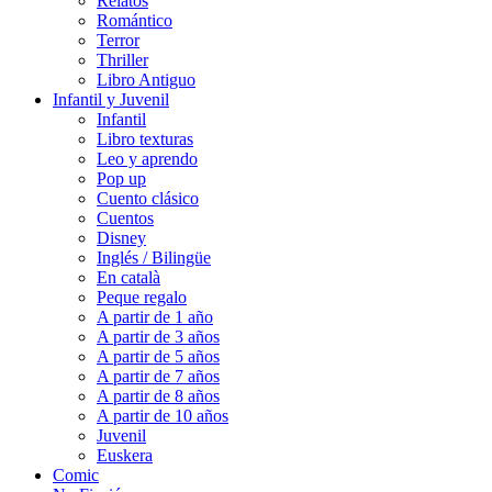
Relatos
Romántico
Terror
Thriller
Libro Antiguo
Infantil y Juvenil
Infantil
Libro texturas
Leo y aprendo
Pop up
Cuento clásico
Cuentos
Disney
Inglés / Bilingüe
En català
Peque regalo
A partir de 1 año
A partir de 3 años
A partir de 5 años
A partir de 7 años
A partir de 8 años
A partir de 10 años
Juvenil
Euskera
Comic