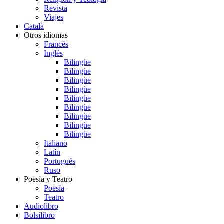
Revista
Viajes
Català
Otros idiomas
Francés
Inglés
Bilingüe
Bilingüe
Bilingüe
Bilingüe
Bilingüe
Bilingüe
Bilingüe
Bilingüe
Bilingüe
Italiano
Latín
Portugués
Ruso
Poesía y Teatro
Poesía
Teatro
Audiolibro
Bolsilibro