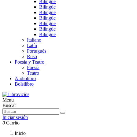
Bilingüe
Bilingüe
Bilingüe
Bilingüe
Bilingüe
Bilingüe
Bilingüe
Italiano
Latín
Portugués
Ruso
Poesía y Teatro
Poesía
Teatro
Audiolibro
Bolsilibro
Menu
Buscar
Iniciar sesión
0
Carrito
Inicio