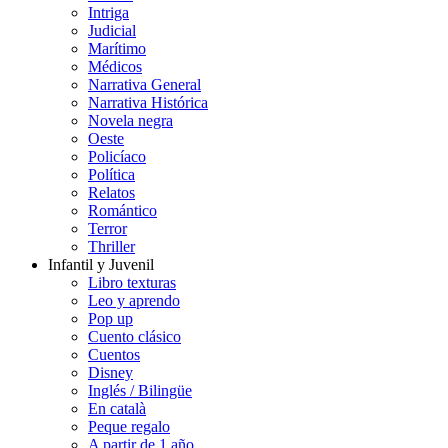
Intriga
Judicial
Marítimo
Médicos
Narrativa General
Narrativa Histórica
Novela negra
Oeste
Policíaco
Política
Relatos
Romántico
Terror
Thriller
Infantil y Juvenil
Libro texturas
Leo y aprendo
Pop up
Cuento clásico
Cuentos
Disney
Inglés / Bilingüe
En català
Peque regalo
A partir de 1 año