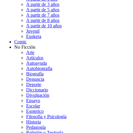
A partir de 3 años
A partir de 5 años
A partir de 7 años
A partir de 8 años
A partir de 10 años
Juvenil
Euskera
Comic
No Ficción
Arte
Artículos
Autoayuda
Autobiografía
Biografía
Denuncia
Deporte
Diccionario
Divulgación
Ensayo
Escolar
Esoterico
Filosofía y Psicología
Historia
Pedagogía
Religión y Teología