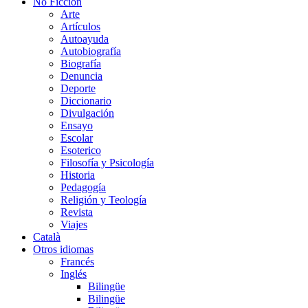
No Ficción
Arte
Artículos
Autoayuda
Autobiografía
Biografía
Denuncia
Deporte
Diccionario
Divulgación
Ensayo
Escolar
Esoterico
Filosofía y Psicología
Historia
Pedagogía
Religión y Teología
Revista
Viajes
Català
Otros idiomas
Francés
Inglés
Bilingüe
Bilingüe