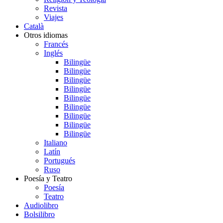
Revista
Viajes
Català
Otros idiomas
Francés
Inglés
Bilingüe
Bilingüe
Bilingüe
Bilingüe
Bilingüe
Bilingüe
Bilingüe
Bilingüe
Bilingüe
Italiano
Latín
Portugués
Ruso
Poesía y Teatro
Poesía
Teatro
Audiolibro
Bolsilibro