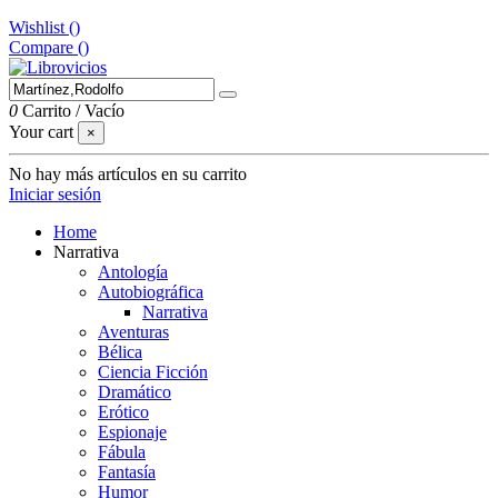
Wishlist (
)
Compare (
)
0
Carrito
/
Vacío
Your cart
×
No hay más artículos en su carrito
Iniciar sesión
Home
Narrativa
Antología
Autobiográfica
Narrativa
Aventuras
Bélica
Ciencia Ficción
Dramático
Erótico
Espionaje
Fábula
Fantasía
Humor