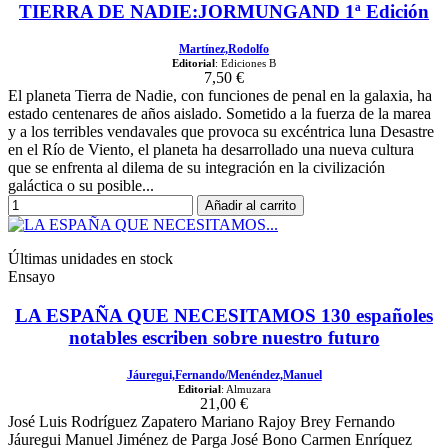
TIERRA DE NADIE:JORMUNGAND 1ª Edición
Martínez,Rodolfo
Editorial
: Ediciones B
7,50 €
El planeta Tierra de Nadie, con funciones de penal en la galaxia, ha
estado centenares de años aislado. Sometido a la fuerza de la marea
y a los terribles vendavales que provoca su excéntrica luna Desastre
en el Río de Viento, el planeta ha desarrollado una nueva cultura
que se enfrenta al dilema de su integración en la civilización
galáctica o su posible...
Añadir al carrito
Últimas unidades en stock
Ensayo
LA ESPAÑA QUE NECESITAMOS 130 españoles
notables escriben sobre nuestro futuro
Jáuregui,Fernando/Menéndez,Manuel
Editorial
: Almuzara
21,00 €
José Luis Rodríguez Zapatero Mariano Rajoy Brey Fernando
Jáuregui Manuel Jiménez de Parga José Bono Carmen Enríquez