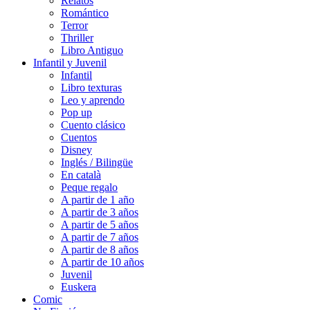
Relatos
Romántico
Terror
Thriller
Libro Antiguo
Infantil y Juvenil
Infantil
Libro texturas
Leo y aprendo
Pop up
Cuento clásico
Cuentos
Disney
Inglés / Bilingüe
En català
Peque regalo
A partir de 1 año
A partir de 3 años
A partir de 5 años
A partir de 7 años
A partir de 8 años
A partir de 10 años
Juvenil
Euskera
Comic