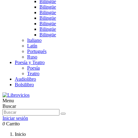
Bilingüe
Bilingüe
Bilingüe
Bilingüe
Bilingüe
Bilingüe
Bilingüe
Italiano
Latín
Portugués
Ruso
Poesía y Teatro
Poesía
Teatro
Audiolibro
Bolsilibro
Menu
Buscar
Iniciar sesión
0
Carrito
Inicio