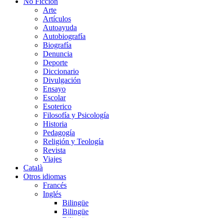
No Ficción
Arte
Artículos
Autoayuda
Autobiografía
Biografía
Denuncia
Deporte
Diccionario
Divulgación
Ensayo
Escolar
Esoterico
Filosofía y Psicología
Historia
Pedagogía
Religión y Teología
Revista
Viajes
Català
Otros idiomas
Francés
Inglés
Bilingüe
Bilingüe