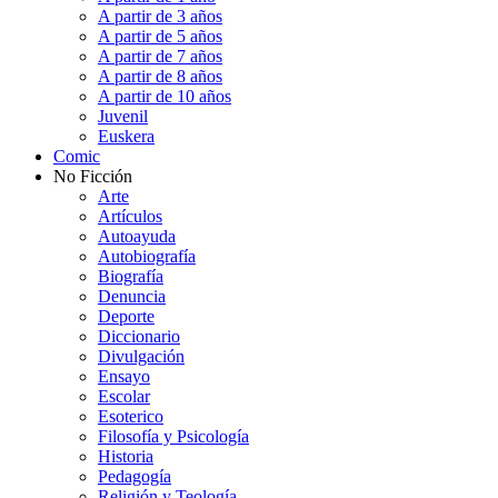
A partir de 3 años
A partir de 5 años
A partir de 7 años
A partir de 8 años
A partir de 10 años
Juvenil
Euskera
Comic
No Ficción
Arte
Artículos
Autoayuda
Autobiografía
Biografía
Denuncia
Deporte
Diccionario
Divulgación
Ensayo
Escolar
Esoterico
Filosofía y Psicología
Historia
Pedagogía
Religión y Teología