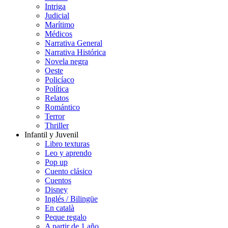
Intriga
Judicial
Marítimo
Médicos
Narrativa General
Narrativa Histórica
Novela negra
Oeste
Policíaco
Política
Relatos
Romántico
Terror
Thriller
Infantil y Juvenil
Libro texturas
Leo y aprendo
Pop up
Cuento clásico
Cuentos
Disney
Inglés / Bilingüe
En català
Peque regalo
A partir de 1 año