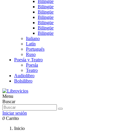
Bilingüe
Bilingüe
Bilingüe
Bilingüe
Bilingüe
Bilingüe
Bilingüe
Italiano
Latín
Portugués
Ruso
Poesía y Teatro
Poesía
Teatro
Audiolibro
Bolsilibro
Menu
Buscar
Iniciar sesión
0
Carrito
Inicio