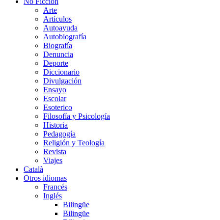
No Ficción
Arte
Artículos
Autoayuda
Autobiografía
Biografía
Denuncia
Deporte
Diccionario
Divulgación
Ensayo
Escolar
Esoterico
Filosofía y Psicología
Historia
Pedagogía
Religión y Teología
Revista
Viajes
Català
Otros idiomas
Francés
Inglés
Bilingüe
Bilingüe