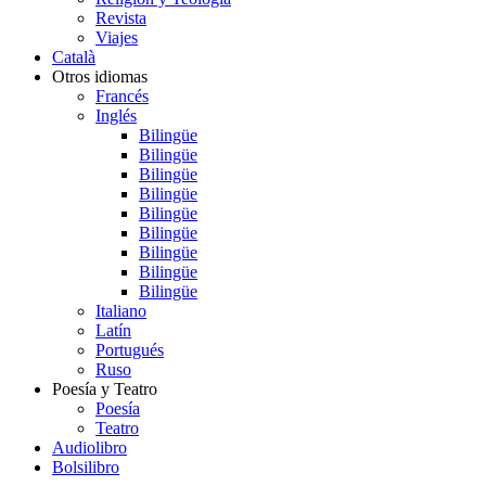
Revista
Viajes
Català
Otros idiomas
Francés
Inglés
Bilingüe
Bilingüe
Bilingüe
Bilingüe
Bilingüe
Bilingüe
Bilingüe
Bilingüe
Bilingüe
Italiano
Latín
Portugués
Ruso
Poesía y Teatro
Poesía
Teatro
Audiolibro
Bolsilibro