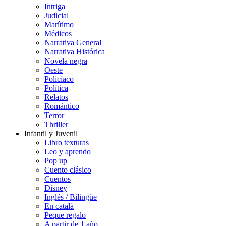
Intriga
Judicial
Marítimo
Médicos
Narrativa General
Narrativa Histórica
Novela negra
Oeste
Policíaco
Política
Relatos
Romántico
Terror
Thriller
Infantil y Juvenil
Libro texturas
Leo y aprendo
Pop up
Cuento clásico
Cuentos
Disney
Inglés / Bilingüe
En català
Peque regalo
A partir de 1 año