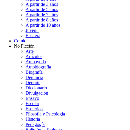
A partir de 3 años
A partir de 5 años
A partir de 7 años
A partir de 8 años
A partir de 10 años
Juvenil
Euskera
Comic
No Ficción
Arte
Artículos
Autoayuda
Autobiografía
Biografía
Denuncia
Deporte
Diccionario
Divulgación
Ensayo
Escolar
Esoterico
Filosofía y Psicología
Historia
Pedagogía
Religión y Teología