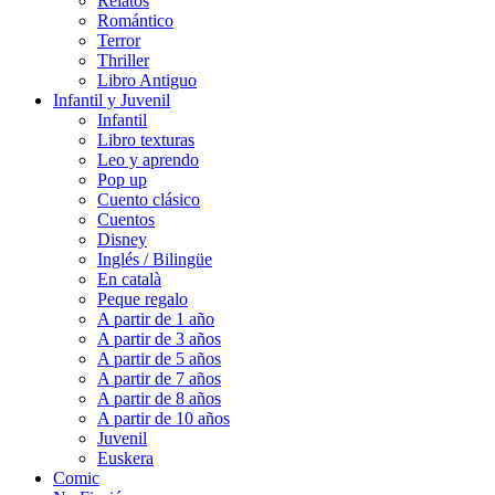
Relatos
Romántico
Terror
Thriller
Libro Antiguo
Infantil y Juvenil
Infantil
Libro texturas
Leo y aprendo
Pop up
Cuento clásico
Cuentos
Disney
Inglés / Bilingüe
En català
Peque regalo
A partir de 1 año
A partir de 3 años
A partir de 5 años
A partir de 7 años
A partir de 8 años
A partir de 10 años
Juvenil
Euskera
Comic