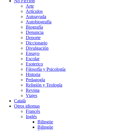
No Ficción
Arte
Artículos
Autoayuda
Autobiografía
Biografía
Denuncia
Deporte
Diccionario
Divulgación
Ensayo
Escolar
Esoterico
Filosofía y Psicología
Historia
Pedagogía
Religión y Teología
Revista
Viajes
Català
Otros idiomas
Francés
Inglés
Bilingüe
Bilingüe