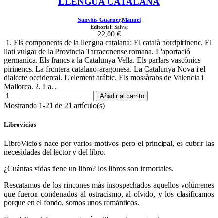
LLENGUA CATALANA
Sanvhis Guarner,Manuel
Editorial
: Salvat
22,00 €
1. Els components de la llengua catalana: El català nordpirinenc. El
llati vulgar de la Provincia Tarraconense romana. L'aportació
germanica. Els francs a la Catalunya Vella. Els parlars vascònics
pirinencs. La frontera catalano-aragonesa. La Catalunya Nova i el
dialecte occidental. L'element arábic. Els mossàrabs de Valencia i
Mallorca. 2. La...
Añadir al carrito
Mostrando 1-21 de 21 artículo(s)
Librovicios
LibroVicio's nace por varios motivos pero el principal, es cubrir las
necesidades del lector y del libro.
¿Cuántas vidas tiene un libro? los libros son inmortales.
Rescatamos de los rincones más insospechados aquellos volúmenes
que fueron condenados al ostracismo, al olvido, y los clasificamos
porque en el fondo, somos unos románticos.