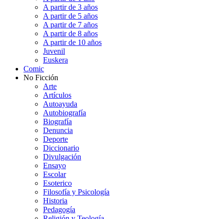
A partir de 3 años
A partir de 5 años
A partir de 7 años
A partir de 8 años
A partir de 10 años
Juvenil
Euskera
Comic
No Ficción
Arte
Artículos
Autoayuda
Autobiografía
Biografía
Denuncia
Deporte
Diccionario
Divulgación
Ensayo
Escolar
Esoterico
Filosofía y Psicología
Historia
Pedagogía
Religión y Teología