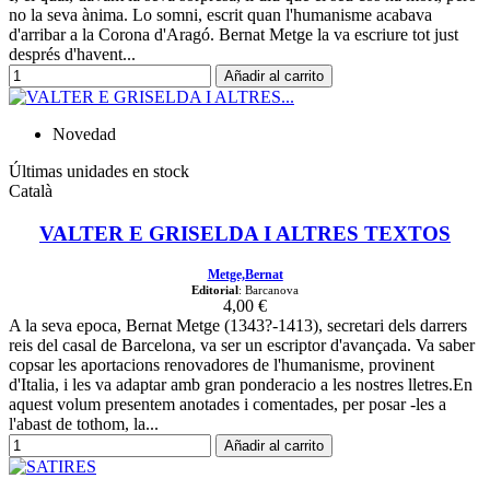
no la seva ànima. Lo somni, escrit quan l'humanisme acabava
d'arribar a la Corona d'Aragó. Bernat Metge la va escriure tot just
després d'havent...
Añadir al carrito
Novedad
Últimas unidades en stock
Català
VALTER E GRISELDA I ALTRES TEXTOS
Metge,Bernat
Editorial
: Barcanova
4,00 €
A la seva epoca, Bernat Metge (1343?-1413), secretari dels darrers
reis del casal de Barcelona, va ser un escriptor d'avançada. Va saber
copsar les aportacions renovadores de l'humanisme, provinent
d'Italia, i les va adaptar amb gran ponderacio a les nostres lletres.En
aquest volum presentem anotades i comentades, per posar -les a
l'abast de tothom, la...
Añadir al carrito