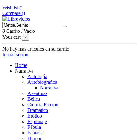
Wishlist (
)
Compare (
)
0
Carrito
/
Vacío
Your cart
×
No hay más artículos en su carrito
Iniciar sesión
Home
Narrativa
Antología
Autobiográfica
Narrativa
Aventuras
Bélica
Ciencia Ficción
Dramático
Erótico
Espionaje
Fábula
Fantasía
Humor