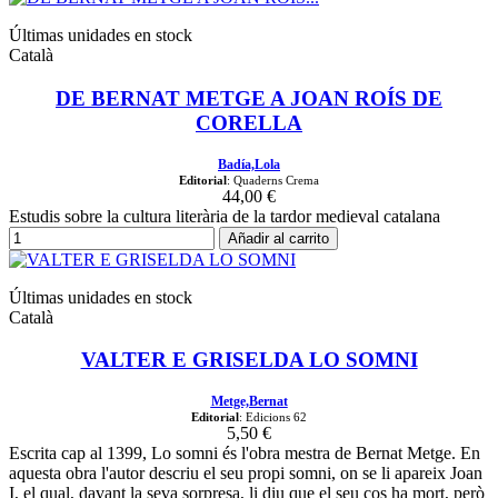
Últimas unidades en stock
Català
DE BERNAT METGE A JOAN ROÍS DE
CORELLA
Badía,Lola
Editorial
: Quaderns Crema
44,00 €
Estudis sobre la cultura literària de la tardor medieval catalana
Añadir al carrito
Últimas unidades en stock
Català
VALTER E GRISELDA LO SOMNI
Metge,Bernat
Editorial
: Edicions 62
5,50 €
Escrita cap al 1399, Lo somni és l'obra mestra de Bernat Metge. En
aquesta obra l'autor descriu el seu propi somni, on se li apareix Joan
I, el qual, davant la seva sorpresa, li diu que el seu cos ha mort, però