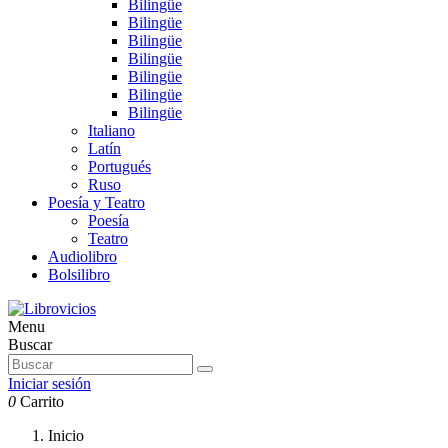
Bilingüe
Bilingüe
Bilingüe
Bilingüe
Bilingüe
Bilingüe
Bilingüe
Italiano
Latín
Portugués
Ruso
Poesía y Teatro
Poesía
Teatro
Audiolibro
Bolsilibro
Menu
Buscar
Iniciar sesión
0
Carrito
Inicio