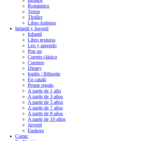
Relatos
Romántico
Terror
Thriller
Libro Antiguo
Infantil y Juvenil
Infantil
Libro texturas
Leo y aprendo
Pop up
Cuento clásico
Cuentos
Disney
Inglés / Bilingüe
En català
Peque regalo
A partir de 1 año
A partir de 3 años
A partir de 5 años
A partir de 7 años
A partir de 8 años
A partir de 10 años
Juvenil
Euskera
Comic