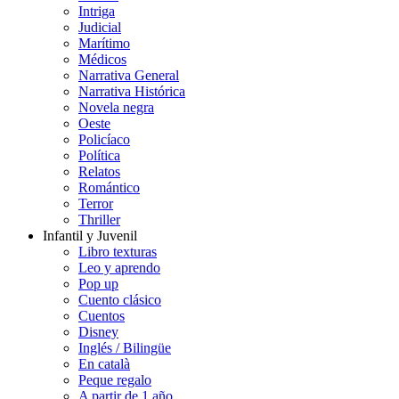
Intriga
Judicial
Marítimo
Médicos
Narrativa General
Narrativa Histórica
Novela negra
Oeste
Policíaco
Política
Relatos
Romántico
Terror
Thriller
Infantil y Juvenil
Libro texturas
Leo y aprendo
Pop up
Cuento clásico
Cuentos
Disney
Inglés / Bilingüe
En català
Peque regalo
A partir de 1 año