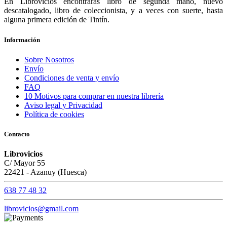
En Librovicios encontrarás libro de segunda mano, nuevo
descatalogado, libro de coleccionista, y a veces con suerte, hasta
alguna primera edición de Tintín.
Información
Sobre Nosotros
Envío
Condiciones de venta y envío
FAQ
10 Motivos para comprar en nuestra librería
Aviso legal y Privacidad
Política de cookies
Contacto
Librovicios
C/ Mayor 55
22421 - Azanuy (Huesca)
638 77 48 32
librovicios@gmail.com