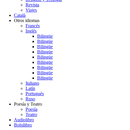
Revista
Viajes
Català
Otros idiomas
Francés
Inglés
Bilingüe
Bilingüe
Bilingüe
Bilingüe
Bilingüe
Bilingüe
Bilingüe
Bilingüe
Bilingüe
Italiano
Latín
Portugués
Ruso
Poesía y Teatro
Poesía
Teatro
Audiolibro
Bolsilibro