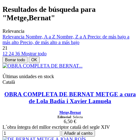
Resultados de búsqueda para
"Metge,Bernat"
Relevancia
Relevancia
Nombre, A a Z
Nombre, Z a A
Precio: de más bajo a
más alto
Precio, de más alto a más bajo
21
12
24
36
Mostrar todo
Borrar todo
OK
Últimas unidades en stock
Català
OBRA COMPLETA DE BERNAT METGE a cura
de Lola Badía i Xavier Lamuela
Metge,Bernat
Editorial
: Selecta
6,50 €
L´obra íntegra del millor escriptor català del segle XIV
Añadir al carrito