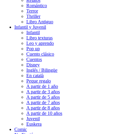
Relatos
Romántico
Terror
Thriller
Libro Antiguo
Infantil y Juvenil
Infantil
Libro texturas
Leo y aprendo
Pop up
Cuento clásico
Cuentos
Disney
Inglés / Bilingüe
En català
Peque regalo
A partir de 1 año
A partir de 3 años
A partir de 5 años
A partir de 7 años
A partir de 8 años
A partir de 10 años
Juvenil
Euskera
Comic