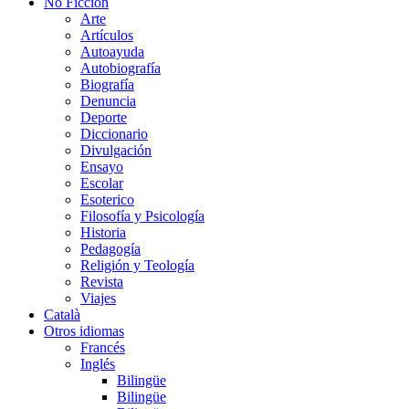
No Ficción
Arte
Artículos
Autoayuda
Autobiografía
Biografía
Denuncia
Deporte
Diccionario
Divulgación
Ensayo
Escolar
Esoterico
Filosofía y Psicología
Historia
Pedagogía
Religión y Teología
Revista
Viajes
Català
Otros idiomas
Francés
Inglés
Bilingüe
Bilingüe