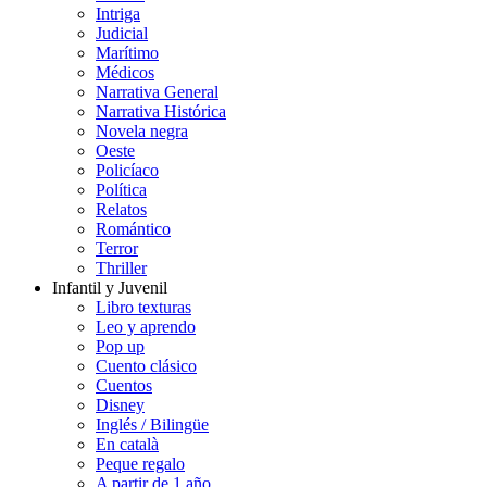
Intriga
Judicial
Marítimo
Médicos
Narrativa General
Narrativa Histórica
Novela negra
Oeste
Policíaco
Política
Relatos
Romántico
Terror
Thriller
Infantil y Juvenil
Libro texturas
Leo y aprendo
Pop up
Cuento clásico
Cuentos
Disney
Inglés / Bilingüe
En català
Peque regalo
A partir de 1 año