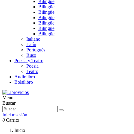
Bilingüe
Bilingüe
Bilingüe
Bilingüe
Bilingüe
Bilingüe
Bilingüe
Italiano
Latín
Portugués
Ruso
Poesía y Teatro
Poesía
Teatro
Audiolibro
Bolsilibro
Menu
Buscar
Iniciar sesión
0
Carrito
Inicio