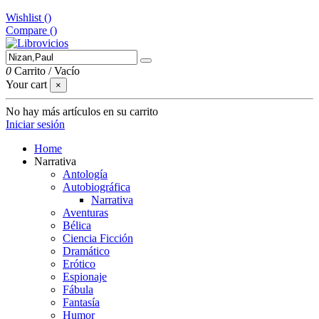
Wishlist (
)
Compare (
)
0
Carrito
/
Vacío
Your cart
×
No hay más artículos en su carrito
Iniciar sesión
Home
Narrativa
Antología
Autobiográfica
Narrativa
Aventuras
Bélica
Ciencia Ficción
Dramático
Erótico
Espionaje
Fábula
Fantasía
Humor