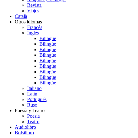
Revista
Viajes
Català
Otros idiomas
Francés
Inglés
Bilingüe
Bilingüe
Bilingüe
Bilingüe
Bilingüe
Bilingüe
Bilingüe
Bilingüe
Bilingüe
Italiano
Latín
Portugués
Ruso
Poesía y Teatro
Poesía
Teatro
Audiolibro
Bolsilibro