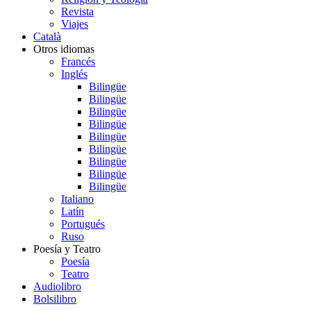
Revista
Viajes
Català
Otros idiomas
Francés
Inglés
Bilingüe
Bilingüe
Bilingüe
Bilingüe
Bilingüe
Bilingüe
Bilingüe
Bilingüe
Bilingüe
Italiano
Latín
Portugués
Ruso
Poesía y Teatro
Poesía
Teatro
Audiolibro
Bolsilibro