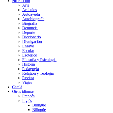
No Ficción
Arte
Artículos
Autoayuda
Autobiografía
Biografía
Denuncia
Deporte
Diccionario
Divulgación
Ensayo
Escolar
Esoterico
Filosofía y Psicología
Historia
Pedagogía
Religión y Teología
Revista
Viajes
Català
Otros idiomas
Francés
Inglés
Bilingüe
Bilingüe