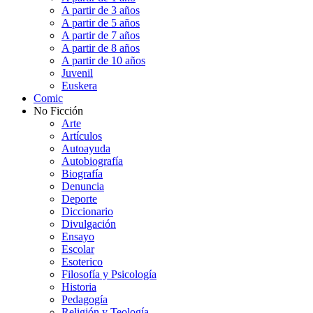
A partir de 3 años
A partir de 5 años
A partir de 7 años
A partir de 8 años
A partir de 10 años
Juvenil
Euskera
Comic
No Ficción
Arte
Artículos
Autoayuda
Autobiografía
Biografía
Denuncia
Deporte
Diccionario
Divulgación
Ensayo
Escolar
Esoterico
Filosofía y Psicología
Historia
Pedagogía
Religión y Teología