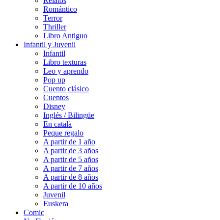
Relatos
Romántico
Terror
Thriller
Libro Antiguo
Infantil y Juvenil
Infantil
Libro texturas
Leo y aprendo
Pop up
Cuento clásico
Cuentos
Disney
Inglés / Bilingüe
En català
Peque regalo
A partir de 1 año
A partir de 3 años
A partir de 5 años
A partir de 7 años
A partir de 8 años
A partir de 10 años
Juvenil
Euskera
Comic