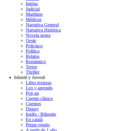
Intriga
Judicial
Marítimo
Médicos
Narrativa General
Narrativa Histórica
Novela negra
Oeste
Policíaco
Política
Relatos
Romántico
Terror
Thriller
Infantil y Juvenil
Libro texturas
Leo y aprendo
Pop up
Cuento clásico
Cuentos
Disney
Inglés / Bilingüe
En català
Peque regalo
A partir de 1 año