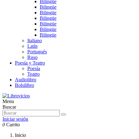
Bilingüe
Bilingüe
Bilingüe
Bilingüe
Bilingüe
Bilingüe
Bilingüe
Italiano
Latín
Portugués
Ruso
Poesía y Teatro
Poesía
Teatro
Audiolibro
Bolsilibro
Menu
Buscar
Iniciar sesión
0
Carrito
Inicio