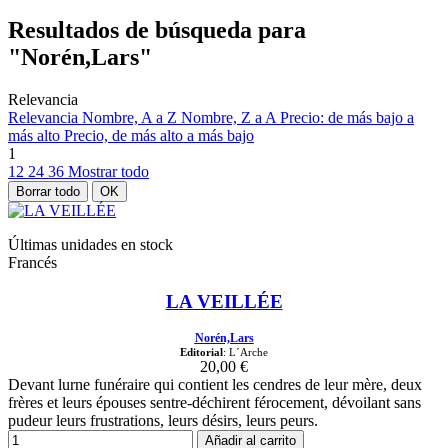
Resultados de búsqueda para
"Norén,Lars"
Relevancia
Relevancia
Nombre, A a Z
Nombre, Z a A
Precio: de más bajo a
más alto
Precio, de más alto a más bajo
1
12
24
36
Mostrar todo
Borrar todo
OK
Últimas unidades en stock
Francés
LA VEILLÉE
Norén,Lars
Editorial
: L´Arche
20,00 €
Devant lurne funéraire qui contient les cendres de leur mère, deux
frères et leurs épouses sentre-déchirent férocement, dévoilant sans
pudeur leurs frustrations, leurs désirs, leurs peurs.
Añadir al carrito