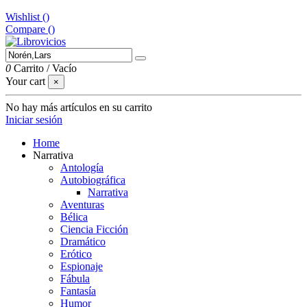
Wishlist (
)
Compare (
)
0
Carrito
/
Vacío
Your cart
×
No hay más artículos en su carrito
Iniciar sesión
Home
Narrativa
Antología
Autobiográfica
Narrativa
Aventuras
Bélica
Ciencia Ficción
Dramático
Erótico
Espionaje
Fábula
Fantasía
Humor