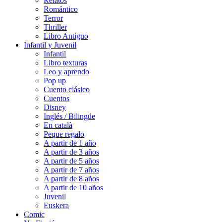
Relatos
Romántico
Terror
Thriller
Libro Antiguo
Infantil y Juvenil
Infantil
Libro texturas
Leo y aprendo
Pop up
Cuento clásico
Cuentos
Disney
Inglés / Bilingüe
En català
Peque regalo
A partir de 1 año
A partir de 3 años
A partir de 5 años
A partir de 7 años
A partir de 8 años
A partir de 10 años
Juvenil
Euskera
Comic