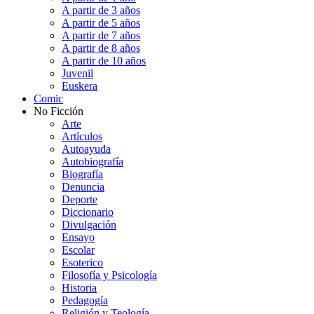
A partir de 3 años
A partir de 5 años
A partir de 7 años
A partir de 8 años
A partir de 10 años
Juvenil
Euskera
Comic
No Ficción
Arte
Artículos
Autoayuda
Autobiografía
Biografía
Denuncia
Deporte
Diccionario
Divulgación
Ensayo
Escolar
Esoterico
Filosofía y Psicología
Historia
Pedagogía
Religión y Teología