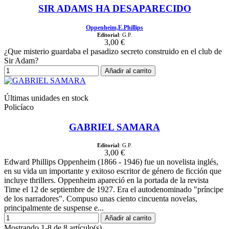
SIR ADAMS HA DESAPARECIDO
Oppenheim,E.Phillips
Editorial
: G.P.
3,00 €
¿Que misterio guardaba el pasadizo secreto construido en el club de
Sir Adam?
Añadir al carrito
Últimas unidades en stock
Policíaco
GABRIEL SAMARA
Editorial
: G.P.
3,00 €
Edward Phillips Oppenheim (1866 - 1946) fue un novelista inglés,
en su vida un importante y exitoso escritor de género de ficción que
incluye thrillers. Oppenheim apareció en la portada de la revista
Time el 12 de septiembre de 1927. Era el autodenominado "príncipe
de los narradores". Compuso unas ciento cincuenta novelas,
principalmente de suspense e...
Añadir al carrito
Mostrando 1-8 de 8 artículo(s)