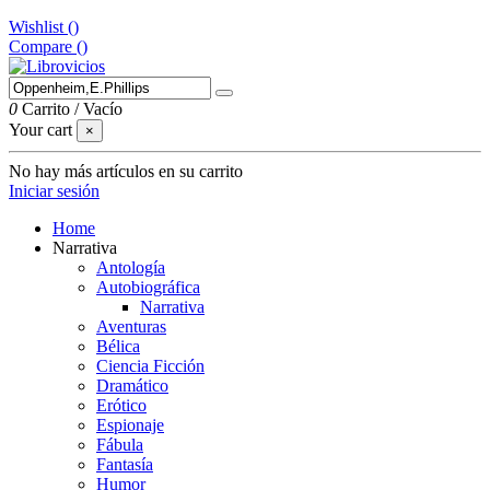
Wishlist (
)
Compare (
)
0
Carrito
/
Vacío
Your cart
×
No hay más artículos en su carrito
Iniciar sesión
Home
Narrativa
Antología
Autobiográfica
Narrativa
Aventuras
Bélica
Ciencia Ficción
Dramático
Erótico
Espionaje
Fábula
Fantasía
Humor