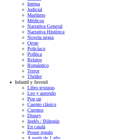
Intriga
Judicial
Marítimo
Médicos
Narrativa General
Narrativa Histórica
Novela negra
Oeste
Policíaco
Política
Relatos
Romántico
Terror
Thriller
Infantil y Juvenil
Libro texturas
Leo y aprendo
Pop up
Cuento clásico
Cuentos
Disney
Inglés / Bilingüe
En català
Peque regalo
A partir de 1 año