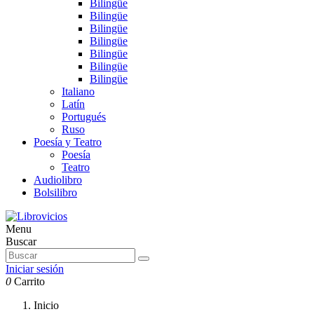
Bilingüe
Bilingüe
Bilingüe
Bilingüe
Bilingüe
Bilingüe
Bilingüe
Italiano
Latín
Portugués
Ruso
Poesía y Teatro
Poesía
Teatro
Audiolibro
Bolsilibro
Menu
Buscar
Iniciar sesión
0
Carrito
Inicio