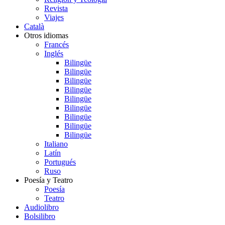
Revista
Viajes
Català
Otros idiomas
Francés
Inglés
Bilingüe
Bilingüe
Bilingüe
Bilingüe
Bilingüe
Bilingüe
Bilingüe
Bilingüe
Bilingüe
Italiano
Latín
Portugués
Ruso
Poesía y Teatro
Poesía
Teatro
Audiolibro
Bolsilibro