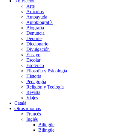
No Ficción
Arte
Artículos
Autoayuda
Autobiografía
Biografía
Denuncia
Deporte
Diccionario
Divulgación
Ensayo
Escolar
Esoterico
Filosofía y Psicología
Historia
Pedagogía
Religión y Teología
Revista
Viajes
Català
Otros idiomas
Francés
Inglés
Bilingüe
Bilingüe