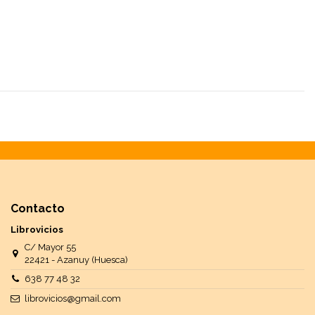
Contacto
Librovicios
C/ Mayor 55
22421 - Azanuy (Huesca)
638 77 48 32
librovicios@gmail.com