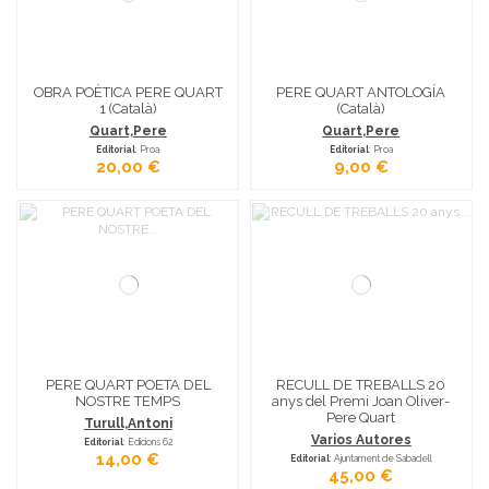
OBRA POÈTICA PERE QUART
PERE QUART ANTOLOGÍA
1 (Català)
(Català)
Quart,Pere
Quart,Pere
Editorial
: Proa
Editorial
: Proa
20,00 €
9,00 €
PERE QUART POETA DEL
RECULL DE TREBALLS 20
NOSTRE TEMPS
anys del Premi Joan Oliver-
Pere Quart
Turull,Antoni
Varios Autores
Editorial
: Edicions 62
14,00 €
Editorial
: Ajuntament de Sabadell
45,00 €