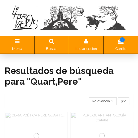
0
Menu
Buscar
Iniciar sesión
Carrito
Resultados de búsqueda
para "Quart,Pere"
Relevancia
9