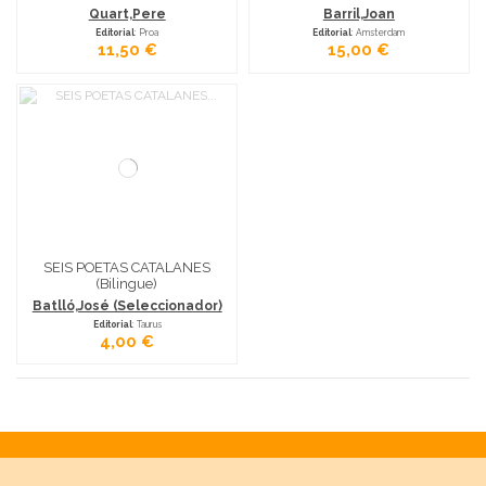
Quart,Pere
Barril,Joan
Editorial
: Proa
Editorial
: Amsterdam
11,50 €
15,00 €
SEIS POETAS CATALANES
(Bilingue)
Batlló,José (Seleccionador)
Editorial
: Taurus
4,00 €