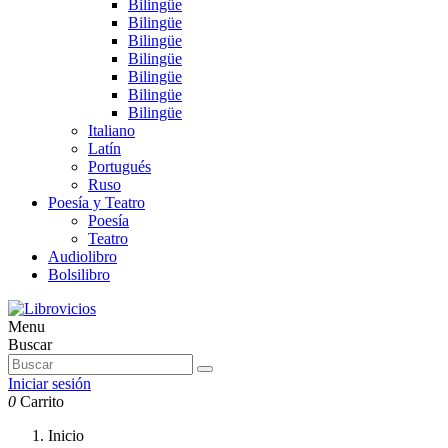
Bilingüe
Bilingüe
Bilingüe
Bilingüe
Bilingüe
Bilingüe
Bilingüe
Italiano
Latín
Portugués
Ruso
Poesía y Teatro
Poesía
Teatro
Audiolibro
Bolsilibro
Menu
Buscar
Iniciar sesión
0
Carrito
Inicio