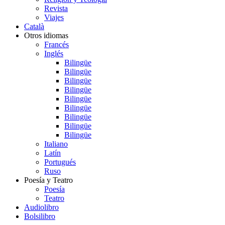
Revista
Viajes
Català
Otros idiomas
Francés
Inglés
Bilingüe
Bilingüe
Bilingüe
Bilingüe
Bilingüe
Bilingüe
Bilingüe
Bilingüe
Bilingüe
Italiano
Latín
Portugués
Ruso
Poesía y Teatro
Poesía
Teatro
Audiolibro
Bolsilibro