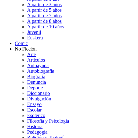
A partir de 3 años
A partir de 5 años
A partir de 7 años
A partir de 8 años
A partir de 10 años
Juvenil
Euskera
Comic
No Ficción
Arte
Artículos
Autoayuda
Autobiografía
Biografía
Denuncia
Deporte
Diccionario
Divulgación
Ensayo
Escolar
Esoterico
Filosofía y Psicología
Historia
Pedagogía
Religión y Teología