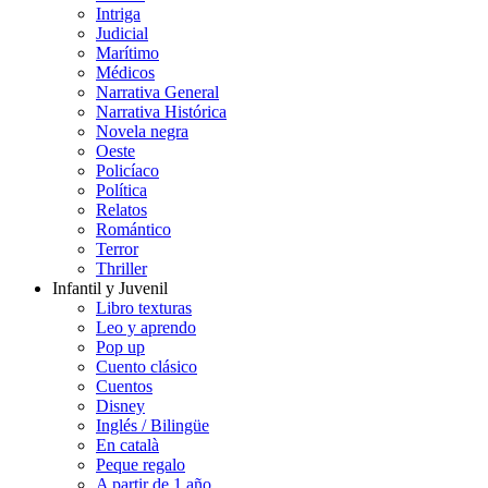
Intriga
Judicial
Marítimo
Médicos
Narrativa General
Narrativa Histórica
Novela negra
Oeste
Policíaco
Política
Relatos
Romántico
Terror
Thriller
Infantil y Juvenil
Libro texturas
Leo y aprendo
Pop up
Cuento clásico
Cuentos
Disney
Inglés / Bilingüe
En català
Peque regalo
A partir de 1 año