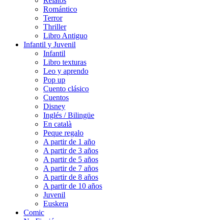
Relatos
Romántico
Terror
Thriller
Libro Antiguo
Infantil y Juvenil
Infantil
Libro texturas
Leo y aprendo
Pop up
Cuento clásico
Cuentos
Disney
Inglés / Bilingüe
En català
Peque regalo
A partir de 1 año
A partir de 3 años
A partir de 5 años
A partir de 7 años
A partir de 8 años
A partir de 10 años
Juvenil
Euskera
Comic