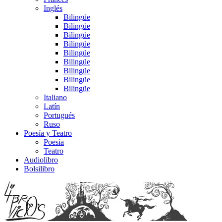
Inglés
Bilingüe
Bilingüe
Bilingüe
Bilingüe
Bilingüe
Bilingüe
Bilingüe
Bilingüe
Bilingüe
Italiano
Latín
Portugués
Ruso
Poesía y Teatro
Poesía
Teatro
Audiolibro
Bolsilibro