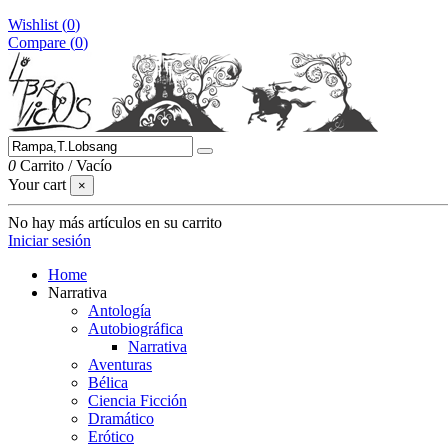
Wishlist (
0
)
Compare (
0
)
0
Carrito
/
Vacío
Your cart
×
No hay más artículos en su carrito
Iniciar sesión
Home
Narrativa
Antología
Autobiográfica
Narrativa
Aventuras
Bélica
Ciencia Ficción
Dramático
Erótico