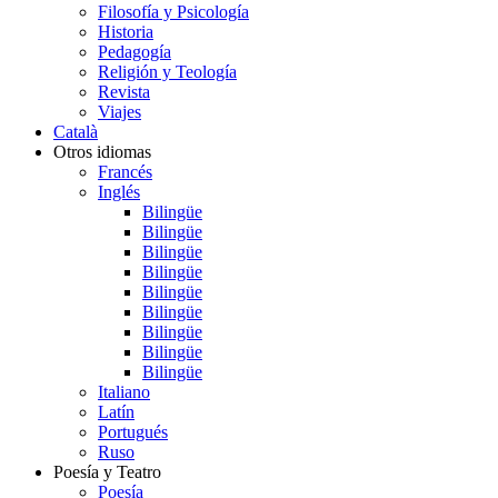
Filosofía y Psicología
Historia
Pedagogía
Religión y Teología
Revista
Viajes
Català
Otros idiomas
Francés
Inglés
Bilingüe
Bilingüe
Bilingüe
Bilingüe
Bilingüe
Bilingüe
Bilingüe
Bilingüe
Bilingüe
Italiano
Latín
Portugués
Ruso
Poesía y Teatro
Poesía