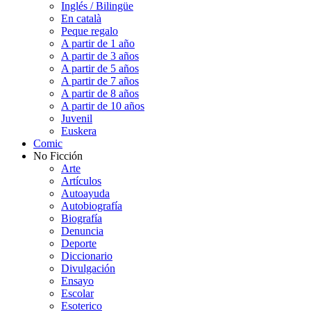
Inglés / Bilingüe
En català
Peque regalo
A partir de 1 año
A partir de 3 años
A partir de 5 años
A partir de 7 años
A partir de 8 años
A partir de 10 años
Juvenil
Euskera
Comic
No Ficción
Arte
Artículos
Autoayuda
Autobiografía
Biografía
Denuncia
Deporte
Diccionario
Divulgación
Ensayo
Escolar
Esoterico