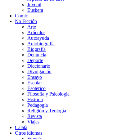
Juvenil
Euskera
Comic
No Ficción
Arte
Artículos
Autoayuda
Autobiografía
Biografía
Denuncia
Deporte
Diccionario
Divulgación
Ensayo
Escolar
Esoterico
Filosofía y Psicología
Historia
Pedagogía
Religión y Teología
Revista
Viajes
Català
Otros idiomas
Francés