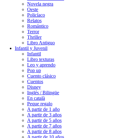
Novela negra
Oeste
Policíaco
Relatos
Romántico
Terror
Thriller
Libro Antiguo
Infantil y Juvenil
Infantil
Libro texturas
Leo y aprendo
Pop up
Cuento clásico
Cuentos
Disney
Inglés / Bilingüe
En català
Peque regalo
A partir de 1 año
A partir de 3 años
A partir de 5 años
A partir de 7 años
A partir de 8 años
A partir de 10 años