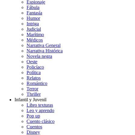
Espionaje
Fábula
Fantasía
Humor
Intriga
Judicial
Marítimo
Médicos
Narrativa General
Narrativa Histórica
Novela negra
Oeste
Policíaco
Política
Relatos
Romántico
Terror
Thriller
Infantil y Juvenil
Libro texturas
Leo y aprendo
Pop up
Cuento clásico
Cuentos
Disney