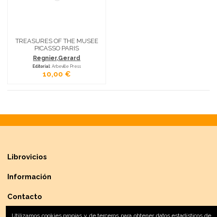
TREASURES OF THE MUSEE
PICASSO PARIS
Regnier,Gerard
Editorial
: Arbeville Press
10,00 €
Librovicios
Información
Contacto
Utilizamos cookies propias y de terceros para obtener datos estadísticos de