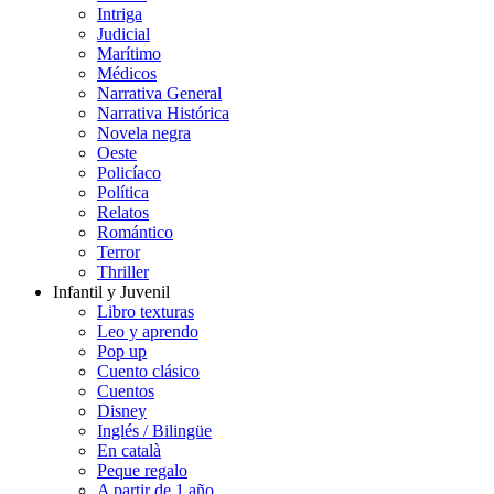
Intriga
Judicial
Marítimo
Médicos
Narrativa General
Narrativa Histórica
Novela negra
Oeste
Policíaco
Política
Relatos
Romántico
Terror
Thriller
Infantil y Juvenil
Libro texturas
Leo y aprendo
Pop up
Cuento clásico
Cuentos
Disney
Inglés / Bilingüe
En català
Peque regalo
A partir de 1 año