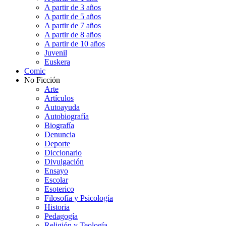
A partir de 3 años
A partir de 5 años
A partir de 7 años
A partir de 8 años
A partir de 10 años
Juvenil
Euskera
Comic
No Ficción
Arte
Artículos
Autoayuda
Autobiografía
Biografía
Denuncia
Deporte
Diccionario
Divulgación
Ensayo
Escolar
Esoterico
Filosofía y Psicología
Historia
Pedagogía
Religión y Teología