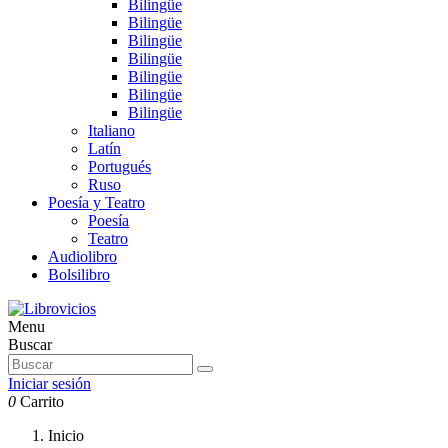
Bilingüe
Bilingüe
Bilingüe
Bilingüe
Bilingüe
Bilingüe
Bilingüe
Italiano
Latín
Portugués
Ruso
Poesía y Teatro
Poesía
Teatro
Audiolibro
Bolsilibro
Menu
Buscar
Iniciar sesión
0
Carrito
Inicio