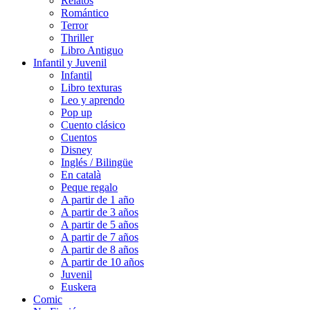
Relatos
Romántico
Terror
Thriller
Libro Antiguo
Infantil y Juvenil
Infantil
Libro texturas
Leo y aprendo
Pop up
Cuento clásico
Cuentos
Disney
Inglés / Bilingüe
En català
Peque regalo
A partir de 1 año
A partir de 3 años
A partir de 5 años
A partir de 7 años
A partir de 8 años
A partir de 10 años
Juvenil
Euskera
Comic