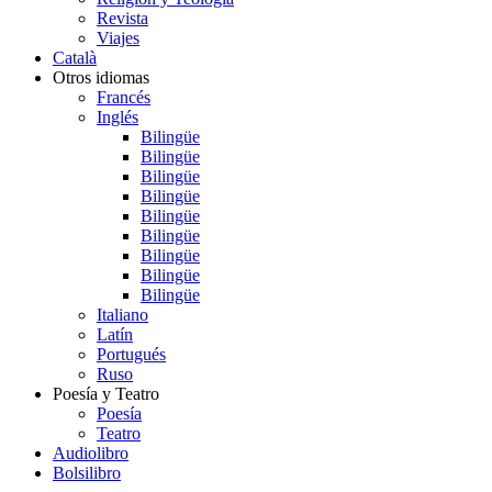
Revista
Viajes
Català
Otros idiomas
Francés
Inglés
Bilingüe
Bilingüe
Bilingüe
Bilingüe
Bilingüe
Bilingüe
Bilingüe
Bilingüe
Bilingüe
Italiano
Latín
Portugués
Ruso
Poesía y Teatro
Poesía
Teatro
Audiolibro
Bolsilibro