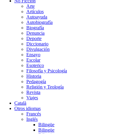
No Ficción
Arte
Artículos
Autoayuda
Autobiografía
Biografía
Denuncia
Deporte
Diccionario
Divulgación
Ensayo
Escolar
Esoterico
Filosofía y Psicología
Historia
Pedagogía
Religión y Teología
Revista
Viajes
Català
Otros idiomas
Francés
Inglés
Bilingüe
Bilingüe