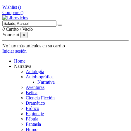
Wishlist (
)
Compare (
)
0
Carrito
/
Vacío
Your cart
×
No hay más artículos en su carrito
Iniciar sesión
Home
Narrativa
Antología
Autobiográfica
Narrativa
Aventuras
Bélica
Ciencia Ficción
Dramático
Erótico
Espionaje
Fábula
Fantasía
Humor