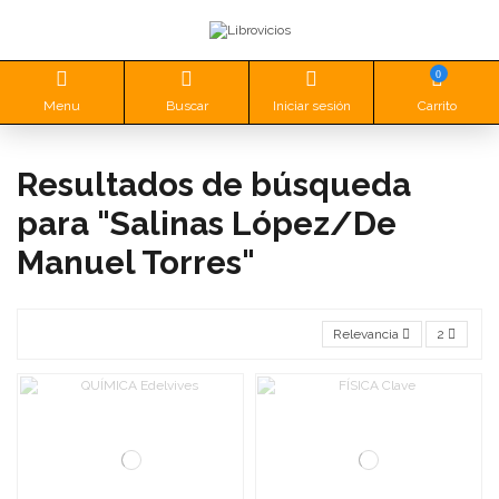
0
Menu
Buscar
Iniciar sesión
Carrito
Resultados de búsqueda
para "Salinas López/De
Manuel Torres"
Relevancia
2