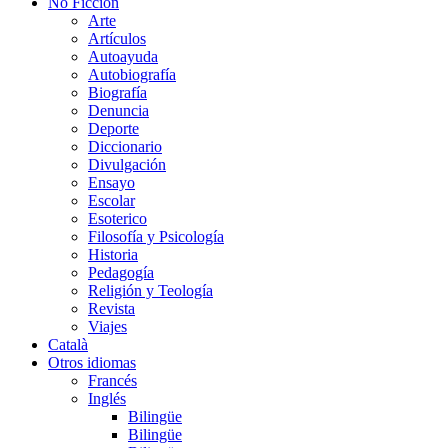
No Ficción
Arte
Artículos
Autoayuda
Autobiografía
Biografía
Denuncia
Deporte
Diccionario
Divulgación
Ensayo
Escolar
Esoterico
Filosofía y Psicología
Historia
Pedagogía
Religión y Teología
Revista
Viajes
Català
Otros idiomas
Francés
Inglés
Bilingüe
Bilingüe