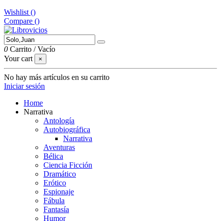
Wishlist (
)
Compare (
)
0
Carrito
/
Vacío
Your cart
×
No hay más artículos en su carrito
Iniciar sesión
Home
Narrativa
Antología
Autobiográfica
Narrativa
Aventuras
Bélica
Ciencia Ficción
Dramático
Erótico
Espionaje
Fábula
Fantasía
Humor