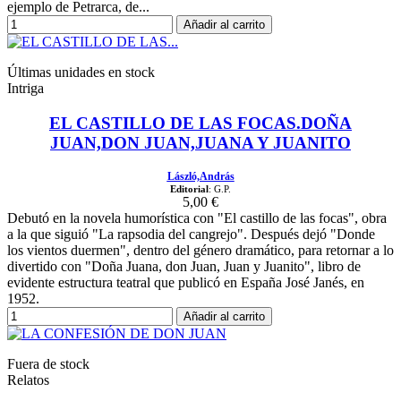
ejemplo de Petrarca, de...
Añadir al carrito
Últimas unidades en stock
Intriga
EL CASTILLO DE LAS FOCAS.DOÑA
JUAN,DON JUAN,JUANA Y JUANITO
László,András
Editorial
: G.P.
5,00 €
Debutó en la novela humorística con "El castillo de las focas", obra
a la que siguió "La rapsodia del cangrejo". Después dejó "Donde
los vientos duermen", dentro del género dramático, para retornar a lo
divertido con "Doña Juana, don Juan, Juan y Juanito", libro de
evidente estructura teatral que publicó en España José Janés, en
1952.
Añadir al carrito
Fuera de stock
Relatos