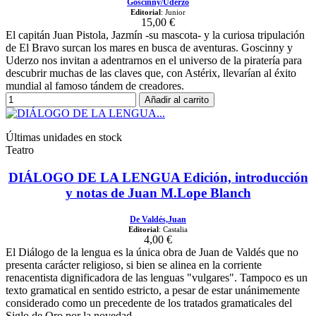
Goscinny/Uderzo
Editorial
: Junior
15,00 €
El capitán Juan Pistola, Jazmín -su mascota- y la curiosa tripulación
de El Bravo surcan los mares en busca de aventuras. Goscinny y
Uderzo nos invitan a adentrarnos en el universo de la piratería para
descubrir muchas de las claves que, con Astérix, llevarían al éxito
mundial al famoso tándem de creadores.
Añadir al carrito
Últimas unidades en stock
Teatro
DIÁLOGO DE LA LENGUA Edición, introducción
y notas de Juan M.Lope Blanch
De Valdés,Juan
Editorial
: Castalia
4,00 €
El Diálogo de la lengua es la única obra de Juan de Valdés que no
presenta carácter religioso, si bien se alinea en la corriente
renacentista dignificadora de las lenguas "vulgares". Tampoco es un
texto gramatical en sentido estricto, a pesar de estar unánimemente
considerado como un precedente de los tratados gramaticales del
Siglo de Oro por la novedad...