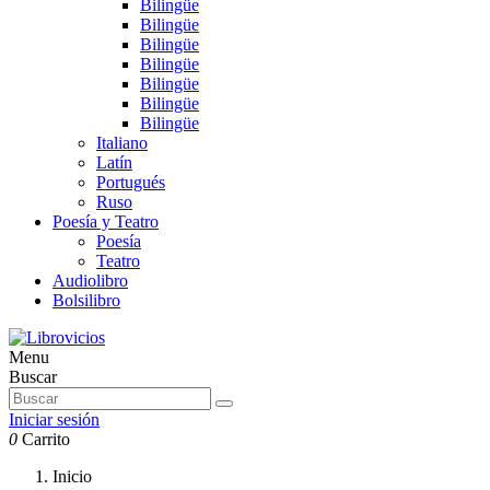
Bilingüe
Bilingüe
Bilingüe
Bilingüe
Bilingüe
Bilingüe
Bilingüe
Italiano
Latín
Portugués
Ruso
Poesía y Teatro
Poesía
Teatro
Audiolibro
Bolsilibro
Menu
Buscar
Iniciar sesión
0
Carrito
Inicio