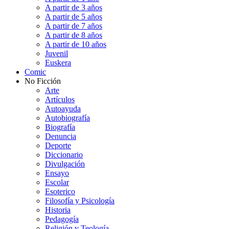
A partir de 3 años
A partir de 5 años
A partir de 7 años
A partir de 8 años
A partir de 10 años
Juvenil
Euskera
Comic
No Ficción
Arte
Artículos
Autoayuda
Autobiografía
Biografía
Denuncia
Deporte
Diccionario
Divulgación
Ensayo
Escolar
Esoterico
Filosofía y Psicología
Historia
Pedagogía
Religión y Teología