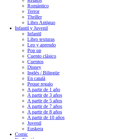
Relatos
Romántico
Terror
Thriller
Libro Antiguo
Infantil y Juvenil
Infantil
Libro texturas
Leo y aprendo
Pop up
Cuento clásico
Cuentos
Disney
Inglés / Bilingüe
En català
Peque regalo
A partir de 1 año
A partir de 3 años
A partir de 5 años
A partir de 7 años
A partir de 8 años
A partir de 10 años
Juvenil
Euskera
Comic