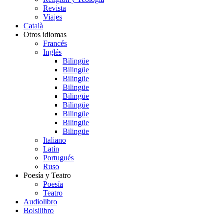
Revista
Viajes
Català
Otros idiomas
Francés
Inglés
Bilingüe
Bilingüe
Bilingüe
Bilingüe
Bilingüe
Bilingüe
Bilingüe
Bilingüe
Bilingüe
Italiano
Latín
Portugués
Ruso
Poesía y Teatro
Poesía
Teatro
Audiolibro
Bolsilibro