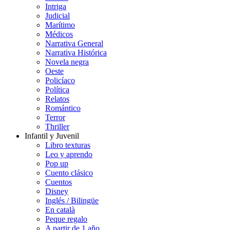
Intriga
Judicial
Marítimo
Médicos
Narrativa General
Narrativa Histórica
Novela negra
Oeste
Policíaco
Política
Relatos
Romántico
Terror
Thriller
Infantil y Juvenil
Libro texturas
Leo y aprendo
Pop up
Cuento clásico
Cuentos
Disney
Inglés / Bilingüe
En català
Peque regalo
A partir de 1 año