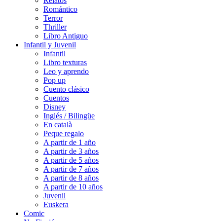
Relatos
Romántico
Terror
Thriller
Libro Antiguo
Infantil y Juvenil
Infantil
Libro texturas
Leo y aprendo
Pop up
Cuento clásico
Cuentos
Disney
Inglés / Bilingüe
En català
Peque regalo
A partir de 1 año
A partir de 3 años
A partir de 5 años
A partir de 7 años
A partir de 8 años
A partir de 10 años
Juvenil
Euskera
Comic