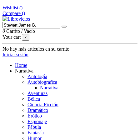
Wishlist (
)
Compare (
)
0
Carrito
/
Vacío
Your cart
×
No hay más artículos en su carrito
Iniciar sesión
Home
Narrativa
Antología
Autobiográfica
Narrativa
Aventuras
Bélica
Ciencia Ficción
Dramático
Erótico
Espionaje
Fábula
Fantasía
Humor