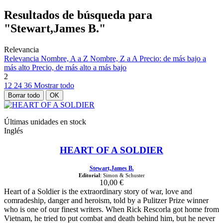
Resultados de búsqueda para
"Stewart,James B."
Relevancia
Relevancia
Nombre, A a Z
Nombre, Z a A
Precio: de más bajo a
más alto
Precio, de más alto a más bajo
2
12
24
36
Mostrar todo
Borrar todo
OK
Últimas unidades en stock
Inglés
HEART OF A SOLDIER
Stewart,James B.
Editorial
: Simon & Schuster
10,00 €
Heart of a Soldier is the extraordinary story of war, love and
comradeship, danger and heroism, told by a Pulitzer Prize winner
who is one of our finest writers. When Rick Rescorla got home from
Vietnam, he tried to put combat and death behind him, but he never