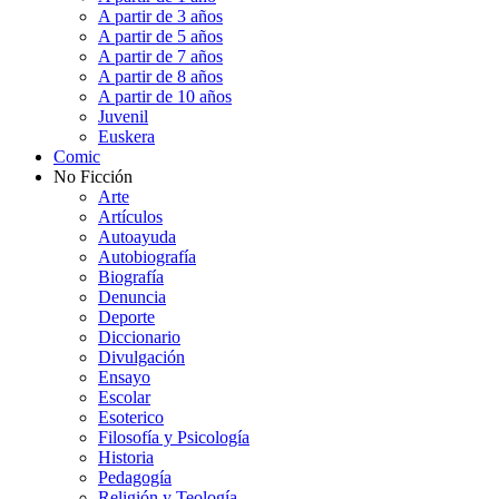
A partir de 3 años
A partir de 5 años
A partir de 7 años
A partir de 8 años
A partir de 10 años
Juvenil
Euskera
Comic
No Ficción
Arte
Artículos
Autoayuda
Autobiografía
Biografía
Denuncia
Deporte
Diccionario
Divulgación
Ensayo
Escolar
Esoterico
Filosofía y Psicología
Historia
Pedagogía
Religión y Teología