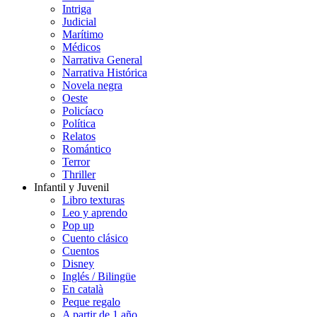
Intriga
Judicial
Marítimo
Médicos
Narrativa General
Narrativa Histórica
Novela negra
Oeste
Policíaco
Política
Relatos
Romántico
Terror
Thriller
Infantil y Juvenil
Libro texturas
Leo y aprendo
Pop up
Cuento clásico
Cuentos
Disney
Inglés / Bilingüe
En català
Peque regalo
A partir de 1 año