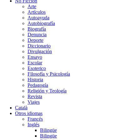
No Ficción
Arte
Artículos
Autoayuda
Autobiografía
Biografía
Denuncia
Deporte
Diccionario
Divulgación
Ensayo
Escolar
Esoterico
Filosofía y Psicología
Historia
Pedagogía
Religión y Teología
Revista
Viajes
Català
Otros idiomas
Francés
Inglés
Bilingüe
Bilingüe