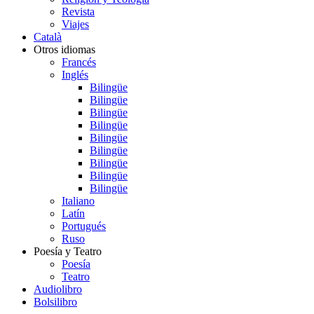
Revista
Viajes
Català
Otros idiomas
Francés
Inglés
Bilingüe
Bilingüe
Bilingüe
Bilingüe
Bilingüe
Bilingüe
Bilingüe
Bilingüe
Bilingüe
Italiano
Latín
Portugués
Ruso
Poesía y Teatro
Poesía
Teatro
Audiolibro
Bolsilibro