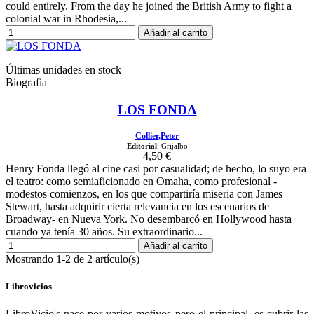
could entirely. From the day he joined the British Army to fight a
colonial war in Rhodesia,...
Añadir al carrito
Últimas unidades en stock
Biografía
LOS FONDA
Collier,Peter
Editorial
: Grijalbo
4,50 €
Henry Fonda llegó al cine casi por casualidad; de hecho, lo suyo era
el teatro: como semiaficionado en Omaha, como profesional -
modestos comienzos, en los que compartiría miseria con James
Stewart, hasta adquirir cierta relevancia en los escenarios de
Broadway- en Nueva York. No desembarcó en Hollywood hasta
cuando ya tenía 30 años. Su extraordinario...
Añadir al carrito
Mostrando 1-2 de 2 artículo(s)
Librovicios
LibroVicio's nace por varios motivos pero el principal, es cubrir las