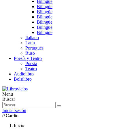
Bilingüe
Bilingüe
Bilingüe
Bilingüe
Bilingüe
Bilingüe
Bilingüe
Italiano
Latín
Portugués
Ruso
Poesía y Teatro
Poesía
Teatro
Audiolibro
Bolsilibro
Menu
Buscar
Iniciar sesión
0
Carrito
Inicio