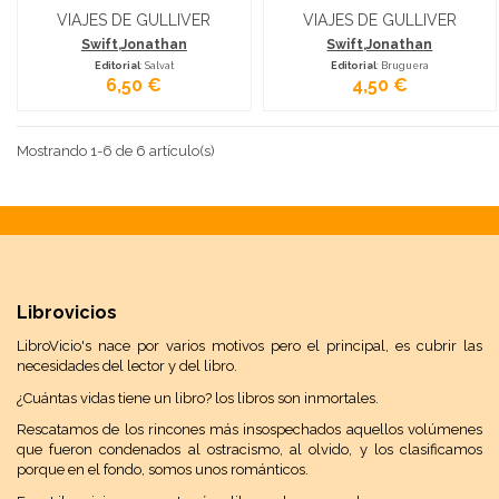
VIAJES DE GULLIVER
VIAJES DE GULLIVER
Swift,Jonathan
Swift,Jonathan
Editorial
: Salvat
Editorial
: Bruguera
6,50 €
4,50 €
Mostrando 1-6 de 6 artículo(s)
Librovicios
LibroVicio's nace por varios motivos pero el principal, es cubrir las
necesidades del lector y del libro.
¿Cuántas vidas tiene un libro? los libros son inmortales.
Rescatamos de los rincones más insospechados aquellos volúmenes
que fueron condenados al ostracismo, al olvido, y los clasificamos
porque en el fondo, somos unos románticos.