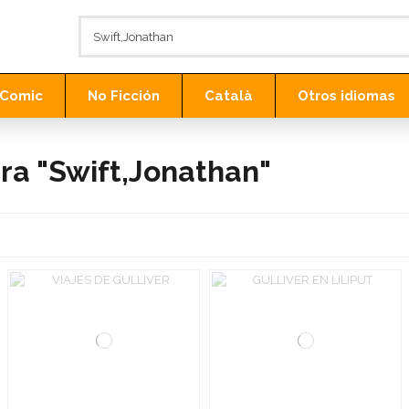
Comic
No Ficción
Català
Otros idiomas
a "Swift,Jonathan"