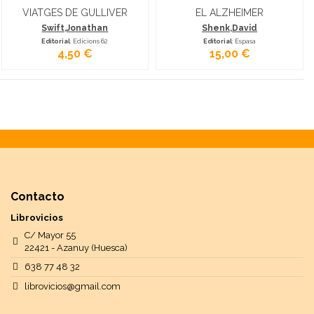
VIATGES DE GULLIVER
EL ALZHEIMER
Swift,Jonathan
Shenk,David
Editorial
: Edicions 62
Editorial
: Espasa
4,50 €
15,00 €
Contacto
Librovicios
C/ Mayor 55
22421 - Azanuy (Huesca)
638 77 48 32
librovicios@gmail.com