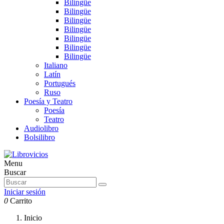
Bilingüe
Bilingüe
Bilingüe
Bilingüe
Bilingüe
Bilingüe
Bilingüe
Italiano
Latín
Portugués
Ruso
Poesía y Teatro
Poesía
Teatro
Audiolibro
Bolsilibro
Menu
Buscar
Iniciar sesión
0
Carrito
Inicio