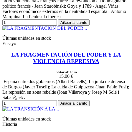
prerrevolucionaria - François Furet: La revolución en lo imaginario
político francés - Jean Starobinski: Goya y 1789 - Angel Viñas:
Factores económicos externos en la neutralidad española - Antonio
Marquina: La Península Ibérica...
Añadir al carrito
Últimas unidades en stock
Ensayo
LA FRAGMENTACIÓN DEL PODER Y LA
VIOLENCIA REPRESIVA
Editorial
: Folio
15,00 €
España entre dos gobiernos (Albert Balcells); La junta de defensa
de Burgos (Javier Tusell); La caída de Guipuzcoa (Juan Pablo Fusi);
La represión en zona rebelde (Joan Villarroya y Josep M Solé i
Sabaté), etc.
Añadir al carrito
Últimas unidades en stock
Historia