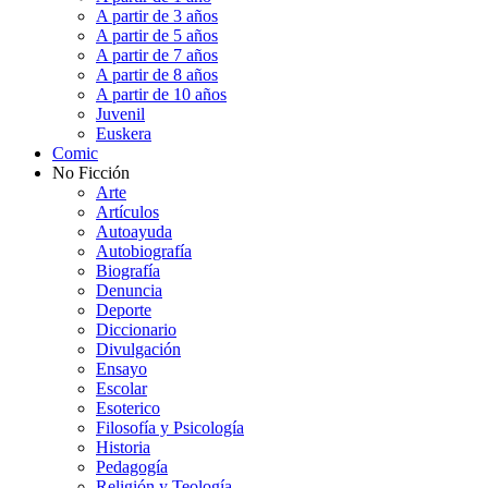
A partir de 3 años
A partir de 5 años
A partir de 7 años
A partir de 8 años
A partir de 10 años
Juvenil
Euskera
Comic
No Ficción
Arte
Artículos
Autoayuda
Autobiografía
Biografía
Denuncia
Deporte
Diccionario
Divulgación
Ensayo
Escolar
Esoterico
Filosofía y Psicología
Historia
Pedagogía
Religión y Teología