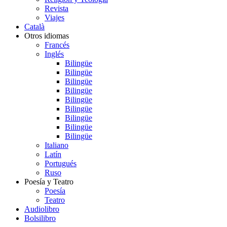
Revista
Viajes
Català
Otros idiomas
Francés
Inglés
Bilingüe
Bilingüe
Bilingüe
Bilingüe
Bilingüe
Bilingüe
Bilingüe
Bilingüe
Bilingüe
Italiano
Latín
Portugués
Ruso
Poesía y Teatro
Poesía
Teatro
Audiolibro
Bolsilibro