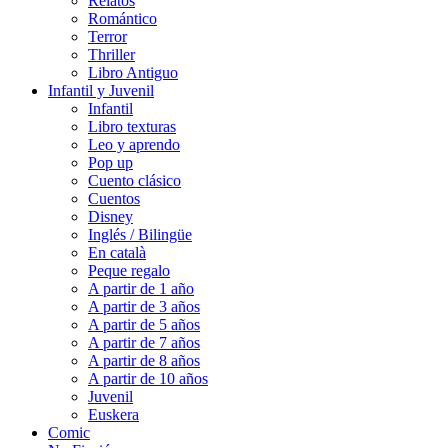
Relatos
Romántico
Terror
Thriller
Libro Antiguo
Infantil y Juvenil
Infantil
Libro texturas
Leo y aprendo
Pop up
Cuento clásico
Cuentos
Disney
Inglés / Bilingüe
En català
Peque regalo
A partir de 1 año
A partir de 3 años
A partir de 5 años
A partir de 7 años
A partir de 8 años
A partir de 10 años
Juvenil
Euskera
Comic