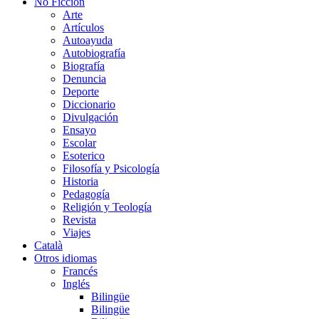
No Ficción
Arte
Artículos
Autoayuda
Autobiografía
Biografía
Denuncia
Deporte
Diccionario
Divulgación
Ensayo
Escolar
Esoterico
Filosofía y Psicología
Historia
Pedagogía
Religión y Teología
Revista
Viajes
Català
Otros idiomas
Francés
Inglés
Bilingüe
Bilingüe