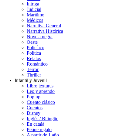
Intriga
Judicial
Marítimo
Médicos
Narrativa General
Narrativa Histórica
Novela negra
Oeste
Policíaco
Política
Relatos
Romántico
Terror
Thriller
Infantil y Juvenil
Libro texturas
Leo y aprendo
Pop up
Cuento clásico
Cuentos
Disney
Inglés / Bilingüe
En català
Peque regalo
A partir de 1 año