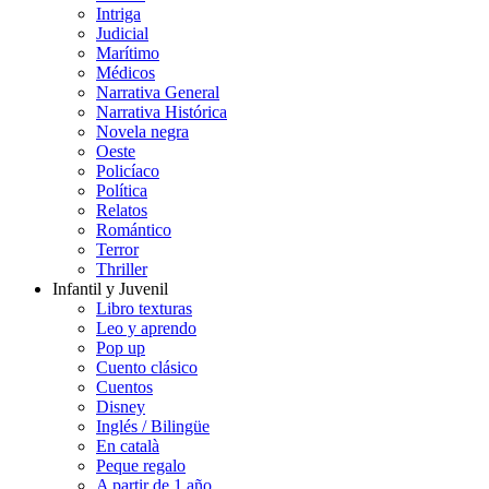
Intriga
Judicial
Marítimo
Médicos
Narrativa General
Narrativa Histórica
Novela negra
Oeste
Policíaco
Política
Relatos
Romántico
Terror
Thriller
Infantil y Juvenil
Libro texturas
Leo y aprendo
Pop up
Cuento clásico
Cuentos
Disney
Inglés / Bilingüe
En català
Peque regalo
A partir de 1 año