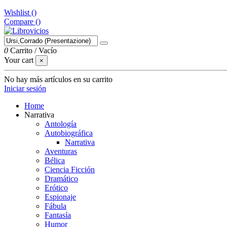
Wishlist (
)
Compare (
)
0
Carrito
/
Vacío
Your cart
×
No hay más artículos en su carrito
Iniciar sesión
Home
Narrativa
Antología
Autobiográfica
Narrativa
Aventuras
Bélica
Ciencia Ficción
Dramático
Erótico
Espionaje
Fábula
Fantasía
Humor