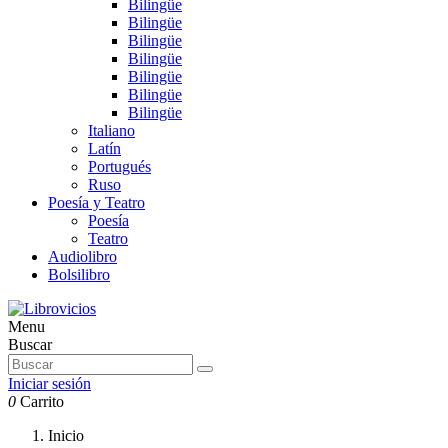
Bilingüe
Bilingüe
Bilingüe
Bilingüe
Bilingüe
Bilingüe
Bilingüe
Italiano
Latín
Portugués
Ruso
Poesía y Teatro
Poesía
Teatro
Audiolibro
Bolsilibro
Menu
Buscar
Iniciar sesión
0
Carrito
Inicio