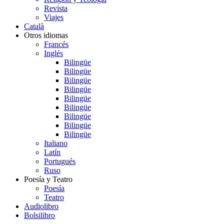
Revista
Viajes
Català
Otros idiomas
Francés
Inglés
Bilingüe
Bilingüe
Bilingüe
Bilingüe
Bilingüe
Bilingüe
Bilingüe
Bilingüe
Bilingüe
Italiano
Latín
Portugués
Ruso
Poesía y Teatro
Poesía
Teatro
Audiolibro
Bolsilibro