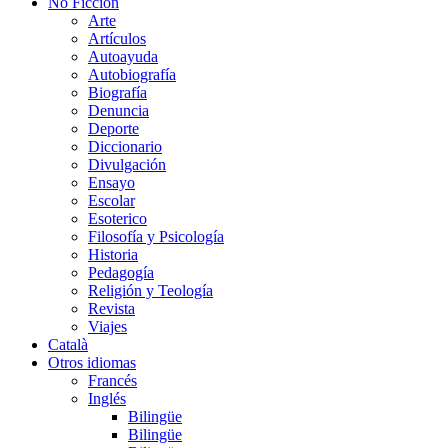
No Ficción
Arte
Artículos
Autoayuda
Autobiografía
Biografía
Denuncia
Deporte
Diccionario
Divulgación
Ensayo
Escolar
Esoterico
Filosofía y Psicología
Historia
Pedagogía
Religión y Teología
Revista
Viajes
Català
Otros idiomas
Francés
Inglés
Bilingüe
Bilingüe