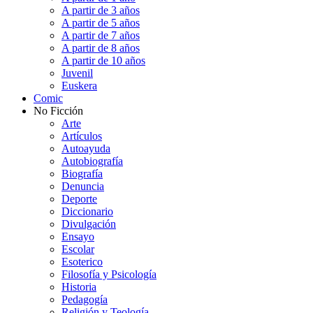
A partir de 3 años
A partir de 5 años
A partir de 7 años
A partir de 8 años
A partir de 10 años
Juvenil
Euskera
Comic
No Ficción
Arte
Artículos
Autoayuda
Autobiografía
Biografía
Denuncia
Deporte
Diccionario
Divulgación
Ensayo
Escolar
Esoterico
Filosofía y Psicología
Historia
Pedagogía
Religión y Teología