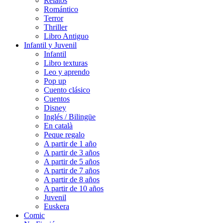
Relatos
Romántico
Terror
Thriller
Libro Antiguo
Infantil y Juvenil
Infantil
Libro texturas
Leo y aprendo
Pop up
Cuento clásico
Cuentos
Disney
Inglés / Bilingüe
En català
Peque regalo
A partir de 1 año
A partir de 3 años
A partir de 5 años
A partir de 7 años
A partir de 8 años
A partir de 10 años
Juvenil
Euskera
Comic