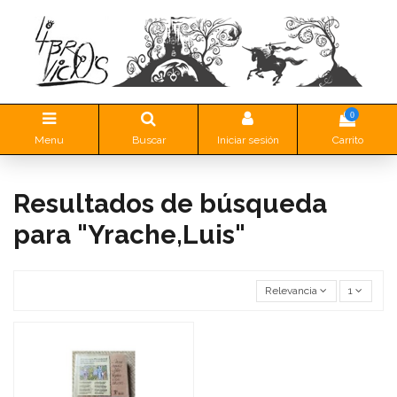
0
Menu
Buscar
Iniciar sesión
Carrito
Resultados de búsqueda
para "Yrache,Luis"
Relevancia
1