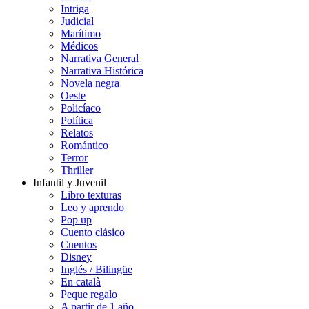
Intriga
Judicial
Marítimo
Médicos
Narrativa General
Narrativa Histórica
Novela negra
Oeste
Policíaco
Política
Relatos
Romántico
Terror
Thriller
Infantil y Juvenil
Libro texturas
Leo y aprendo
Pop up
Cuento clásico
Cuentos
Disney
Inglés / Bilingüe
En català
Peque regalo
A partir de 1 año