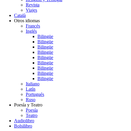
Revista
Viajes
Català
Otros idiomas
Francés
Inglés
Bilingüe
Bilingüe
Bilingüe
Bilingüe
Bilingüe
Bilingüe
Bilingüe
Bilingüe
Bilingüe
Italiano
Latín
Portugués
Ruso
Poesía y Teatro
Poesía
Teatro
Audiolibro
Bolsilibro