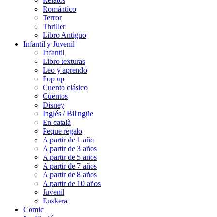
Relatos
Romántico
Terror
Thriller
Libro Antiguo
Infantil y Juvenil
Infantil
Libro texturas
Leo y aprendo
Pop up
Cuento clásico
Cuentos
Disney
Inglés / Bilingüe
En català
Peque regalo
A partir de 1 año
A partir de 3 años
A partir de 5 años
A partir de 7 años
A partir de 8 años
A partir de 10 años
Juvenil
Euskera
Comic