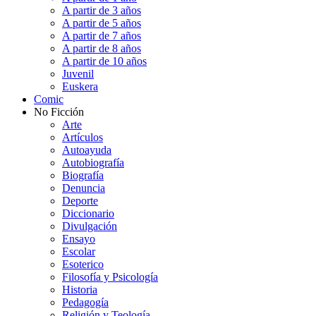
A partir de 3 años
A partir de 5 años
A partir de 7 años
A partir de 8 años
A partir de 10 años
Juvenil
Euskera
Comic
No Ficción
Arte
Artículos
Autoayuda
Autobiografía
Biografía
Denuncia
Deporte
Diccionario
Divulgación
Ensayo
Escolar
Esoterico
Filosofía y Psicología
Historia
Pedagogía
Religión y Teología