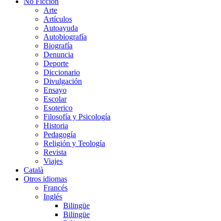
No Ficción
Arte
Artículos
Autoayuda
Autobiografía
Biografía
Denuncia
Deporte
Diccionario
Divulgación
Ensayo
Escolar
Esoterico
Filosofía y Psicología
Historia
Pedagogía
Religión y Teología
Revista
Viajes
Català
Otros idiomas
Francés
Inglés
Bilingüe
Bilingüe