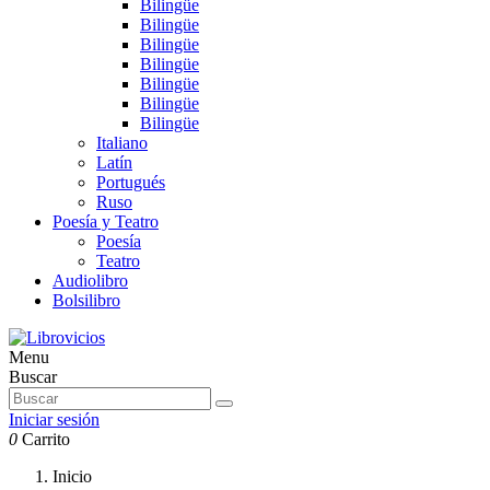
Bilingüe
Bilingüe
Bilingüe
Bilingüe
Bilingüe
Bilingüe
Bilingüe
Italiano
Latín
Portugués
Ruso
Poesía y Teatro
Poesía
Teatro
Audiolibro
Bolsilibro
Menu
Buscar
Iniciar sesión
0
Carrito
Inicio