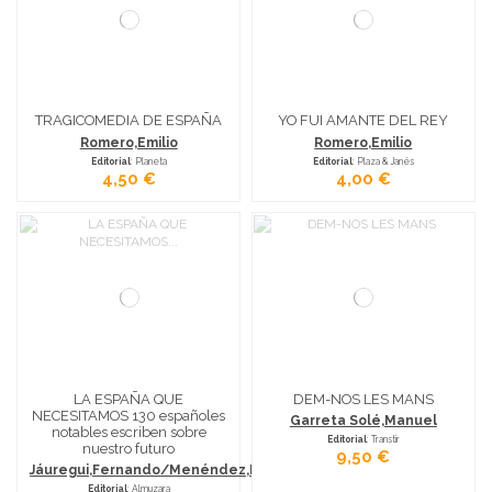
TRAGICOMEDIA DE ESPAÑA
YO FUI AMANTE DEL REY
Romero,Emilio
Romero,Emilio
Editorial
: Planeta
Editorial
: Plaza & Janés
4,50 €
4,00 €
LA ESPAÑA QUE
DEM-NOS LES MANS
NECESITAMOS 130 españoles
Garreta Solé,Manuel
notables escriben sobre
Editorial
: Transtir
nuestro futuro
9,50 €
Jáuregui,Fernando/Menéndez,Manuel
Editorial
: Almuzara