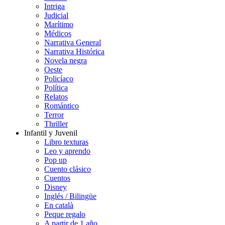
Intriga
Judicial
Marítimo
Médicos
Narrativa General
Narrativa Histórica
Novela negra
Oeste
Policíaco
Política
Relatos
Romántico
Terror
Thriller
Infantil y Juvenil
Libro texturas
Leo y aprendo
Pop up
Cuento clásico
Cuentos
Disney
Inglés / Bilingüe
En català
Peque regalo
A partir de 1 año