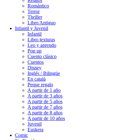
Relatos
Romántico
Terror
Thriller
Libro Antiguo
Infantil y Juvenil
Infantil
Libro texturas
Leo y aprendo
Pop up
Cuento clásico
Cuentos
Disney
Inglés / Bilingüe
En català
Peque regalo
A partir de 1 año
A partir de 3 años
A partir de 5 años
A partir de 7 años
A partir de 8 años
A partir de 10 años
Juvenil
Euskera
Comic