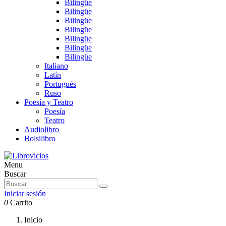
Bilingüe
Bilingüe
Bilingüe
Bilingüe
Bilingüe
Bilingüe
Bilingüe
Italiano
Latín
Portugués
Ruso
Poesía y Teatro
Poesía
Teatro
Audiolibro
Bolsilibro
Menu
Buscar
Iniciar sesión
0
Carrito
Inicio