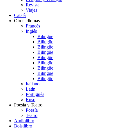
Revista
Viajes
Català
Otros idiomas
Francés
Inglés
Bilingüe
Bilingüe
Bilingüe
Bilingüe
Bilingüe
Bilingüe
Bilingüe
Bilingüe
Bilingüe
Italiano
Latín
Portugués
Ruso
Poesía y Teatro
Poesía
Teatro
Audiolibro
Bolsilibro