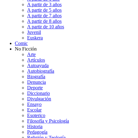
A partir de 3 años
A partir de 5 años
A partir de 7 años
A partir de 8 años
A partir de 10 años
Juvenil
Euskera
Comic
No Ficción
Arte
Artículos
Autoayuda
Autobiografía
Biografía
Denuncia
Deporte
Diccionario
Divulgación
Ensayo
Escolar
Esoterico
Filosofía y Psicología
Historia
Pedagogía
Religión y Teología