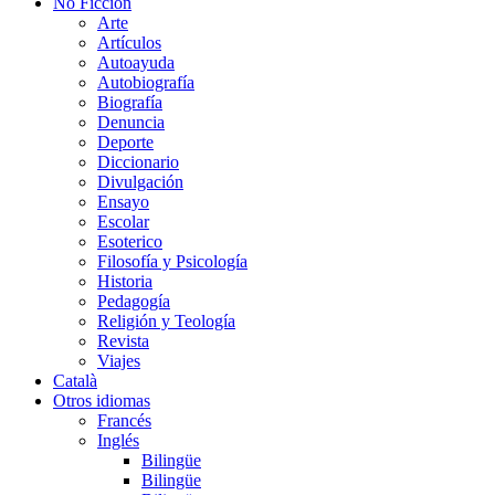
No Ficción
Arte
Artículos
Autoayuda
Autobiografía
Biografía
Denuncia
Deporte
Diccionario
Divulgación
Ensayo
Escolar
Esoterico
Filosofía y Psicología
Historia
Pedagogía
Religión y Teología
Revista
Viajes
Català
Otros idiomas
Francés
Inglés
Bilingüe
Bilingüe