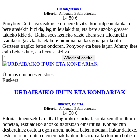
Hinton,Susan E.
Editorial
: Alfaguara Zubia etitoriala
14,50 €
Ponyboy Curtis gazteak uste du bere bizitza kontrolpean daukala:
bere anaiekin bizi da, lagun leialak ditu, eta bere auzoko greaser
taldeko kide da. Baina socs izeneko gazte aberatsen taldearekin
izandako gatazka batek bere mundua hankaz gora jarriko du.
Gertaera tragiko baten ondoren, Ponyboy eta bere lagun Johnny ihes
egin behar dute, eta horrek bizitza...
Añadir al carrito
Últimas unidades en stock
Euskera
URDAIBAIKO IPUIN ETA KONDARIAK
Jimenez, Edorta
Editorial
: Alfaguara Zubia etitoriala
14,50 €
Edorta Jimenezek Urdaibai inguruko istorioak kontatzen ditu liburu
honetan, eskualdeko ahozko tradizioan oinarrituta. Kontakizun
desberdinez osatuta egon arren, nobela baten moduan irakur daiteke,
testuan lotura duten elementuak baititu: fikzio-marko komun bat eta