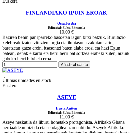
Euskera
FINLANDIAKO IPUIN EROAK
Ossa,Joseba
Editorial
: Zubia Editoriala
10,00 €
Baziren behin par-iparreko basoetan iagun bitxi batzuk. Burutazio
xelebreak izaten zituzten: argia eta iluntasuna zakutan sartu,
baratzean gatza erein, itsasontzi baten alaba erosi eta hazi Egun
batean, denak elkartu eta herri berri bat sortzea erabaki zuten, arauik
gabeko herri bitxi eta eroa
Añadir al carrito
Últimas unidades en stock
Euskera
ASEYE
Irusta,Antton
Editorial
: Zubia Editoriala
11,00 €
Aseye neskatila da liburu honetako protagonista. Afrikako Ghana
herriaaldean bizi da eta sendagilea izan nahi du. Aseyek Afrikako
ipuin, kontu, istorio eta pasadizoak kontatuko dizkigu, besteak beste,