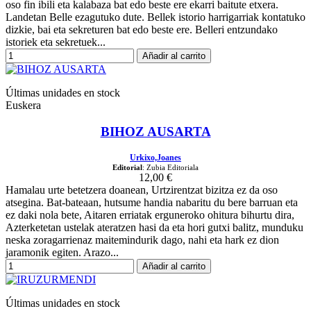
oso fin ibili eta kalabaza bat edo beste ere ekarri baitute etxera.
Landetan Belle ezagutuko dute. Bellek istorio harrigarriak kontatuko
dizkie, bai eta sekreturen bat edo beste ere. Belleri entzundako
istoriek eta sekretuek...
Añadir al carrito
Últimas unidades en stock
Euskera
BIHOZ AUSARTA
Urkixo,Joanes
Editorial
: Zubia Editoriala
12,00 €
Hamalau urte betetzera doanean, Urtzirentzat bizitza ez da oso
atsegina. Bat-bateaan, hutsume handia nabaritu du bere barruan eta
ez daki nola bete, Aitaren erriatak erguneroko ohitura bihurtu dira,
Azterketetan ustelak ateratzen hasi da eta hori gutxi balitz, munduku
neska zoragarrienaz maitemindurik dago, nahi eta hark ez dion
jaramonik egiten. Arazo...
Añadir al carrito
Últimas unidades en stock