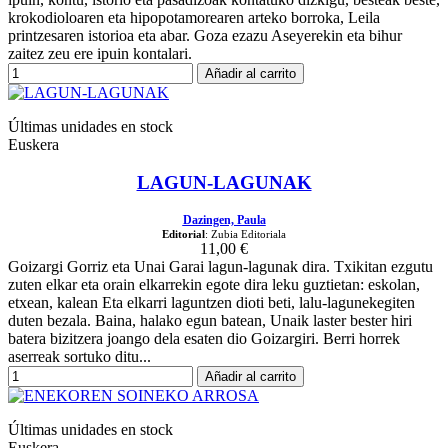
krokodioloaren eta hipopotamorearen arteko borroka, Leila
printzesaren istorioa eta abar. Goza ezazu Aseyerekin eta bihur
zaitez zeu ere ipuin kontalari.
Añadir al carrito
Últimas unidades en stock
Euskera
LAGUN-LAGUNAK
Dazingen, Paula
Editorial
: Zubia Editoriala
11,00 €
Goizargi Gorriz eta Unai Garai lagun-lagunak dira. Txikitan ezgutu
zuten elkar eta orain elkarrekin egote dira leku guztietan: eskolan,
etxean, kalean Eta elkarri laguntzen dioti beti, lalu-lagunekegiten
duten bezala. Baina, halako egun batean, Unaik laster bester hiri
batera bizitzera joango dela esaten dio Goizargiri. Berri horrek
aserreak sortuko ditu...
Añadir al carrito
Últimas unidades en stock
Euskera