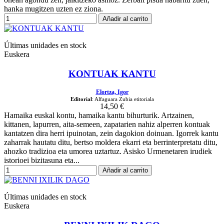
hanka mugitzen uzten ez ziona.
Añadir al carrito
Últimas unidades en stock
Euskera
KONTUAK KANTU
Elortza, Igor
Editorial
: Alfaguara Zubia etitoriala
14,50 €
Hamaika euskal kontu, hamaika kantu bihurturik. Artzainen,
kittanen, lapurren, aita-semeen, zapatarien nahiz alperren kontuak
kantatzen dira herri ipuinotan, zein dagokion doinuan. Igorrek kantu
zaharrak hautatu ditu, bertso moldera ekarri eta berrinterpretatu ditu,
ahozko tradizioa eta umorea uztartuz. Asisko Urmenetaren irudiek
istorioei bizitasuna eta...
Añadir al carrito
Últimas unidades en stock
Euskera