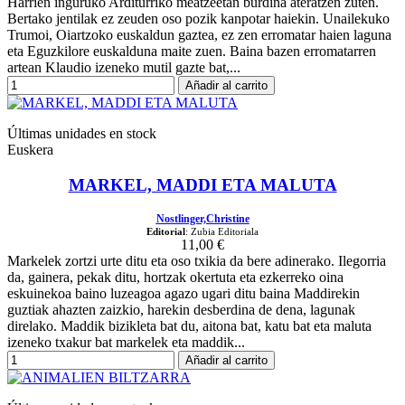
Harrien inguruko Arditurriko meatzeetan burdina ateratzen zuten.
Bertako jentilak ez zeuden oso pozik kanpotar haiekin. Unailekuko
Trumoi, Oiartzoko euskaldun gaztea, ez zen erromatar haien laguna
eta Eguzkilore euskalduna maite zuen. Baina bazen erromatarren
artean Klaudio izeneko mutil gazte bat,...
Añadir al carrito
Últimas unidades en stock
Euskera
MARKEL, MADDI ETA MALUTA
Nostlinger,Christine
Editorial
: Zubia Editoriala
11,00 €
Markelek zortzi urte ditu eta oso txikia da bere adinerako. Ilegorria
da, gainera, pekak ditu, hortzak okertuta eta ezkerreko oina
eskuinekoa baino luzeagoa agazo ugari ditu baina Maddirekin
guztiak ahazten zaizkio, harekin desberdina de dena, lagunak
direlako. Maddik bizikleta bat du, aitona bat, katu bat eta maluta
izeneko txakur bat markelek eta maddik...
Añadir al carrito