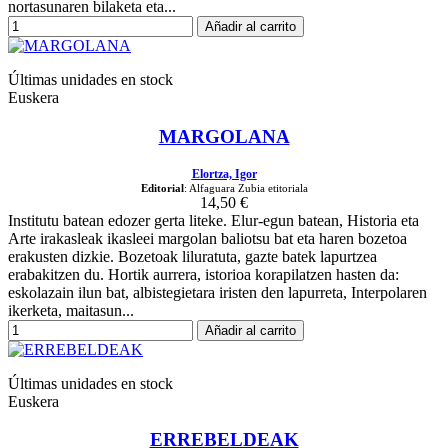
nortasunaren bilaketa eta...
Añadir al carrito
Últimas unidades en stock
Euskera
MARGOLANA
Elortza, Igor
Editorial
: Alfaguara Zubia etitoriala
14,50 €
Institutu batean edozer gerta liteke. Elur-egun batean, Historia eta
Arte irakasleak ikasleei margolan baliotsu bat eta haren bozetoa
erakusten dizkie. Bozetoak liluratuta, gazte batek lapurtzea
erabakitzen du. Hortik aurrera, istorioa korapilatzen hasten da:
eskolazain ilun bat, albistegietara iristen den lapurreta, Interpolaren
ikerketa, maitasun...
Añadir al carrito
Últimas unidades en stock
Euskera
ERREBELDEAK