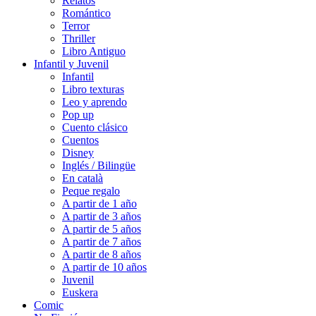
Relatos
Romántico
Terror
Thriller
Libro Antiguo
Infantil y Juvenil
Infantil
Libro texturas
Leo y aprendo
Pop up
Cuento clásico
Cuentos
Disney
Inglés / Bilingüe
En català
Peque regalo
A partir de 1 año
A partir de 3 años
A partir de 5 años
A partir de 7 años
A partir de 8 años
A partir de 10 años
Juvenil
Euskera
Comic