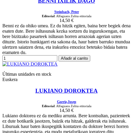
BENNI IXILIK DAGO
Steinbach, Peter
Editorial
: Alfaguara Zubia etitoriala
14,50 €
Benni ez da ohiko umea. Ez du hitzik egiten, baina bere begiek dena
esaten dute. Bere isiltasunak kezka sortzen du ingurukoengan, eta
bere bizitzako pasarteek isiltasun horren arrazoiak agerian uzten
dituzte. Istorio hunkigarri eta sakona da, haur baten barruko mundua
ulertzen saiatzen dena, eta irakurlea emozioz betetako bidaia batera
eramaten du.
Añadir al carrito
Últimas unidades en stock
Euskera
LUKIANO DOROKTEA
Gorriz,Josep
Editorial
: Alfaguara Zubia etitoriala
14,50 €
Lukiano doktorea ez da mediku arrunta. Bere kontsultan, pazienteek
ez dute botikarik jasotzen, baizik eta hitzak, galderak eta isiluneak.
Liburuak haur baten ikuspegitik kontatzen du doktore berezi horren
inguruko esperientzia, eta modu metaforikoan jorratzen ditu