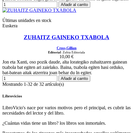
Añadir al carrito
Últimas unidades en stock
Euskera
ZUHAITZ GAINEKO TXABOLA
Cross,Gillian
Editorial
: Zubia Editoriala
10,00 €
Jon eta Xanti, oso pozik daude, alta lorategiko zuhaitzaren gainean
txabola bat egiten ari zaielako. Baina, txabola egiten hasi orduko,
bat-batean aitak atzerrira joan behar du ln egiter.
Añadir al carrito
Mostrando 1-32 de 32 artículo(s)
Librovicios
LibroVicio's nace por varios motivos pero el principal, es cubrir las
necesidades del lector y del libro.
¿Cuántas vidas tiene un libro? los libros son inmortales.