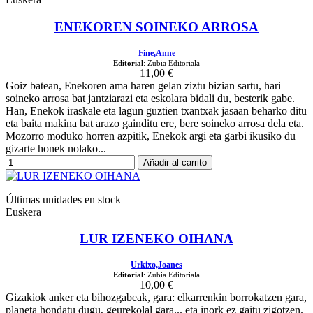
ENEKOREN SOINEKO ARROSA
Fine,Anne
Editorial
: Zubia Editoriala
11,00 €
Goiz batean, Enekoren ama haren gelan ziztu bizian sartu, hari
soineko arrosa bat jantziarazi eta eskolara bidali du, besterik gabe.
Han, Enekok iraskale eta lagun guztien txantxak jasaan beharko ditu
eta baita makina bat arazo gainditu ere, bere soineko arrosa dela eta.
Mozorro moduko horren azpitik, Enekok argi eta garbi ikusiko du
gizarte honek nolako...
Añadir al carrito
Últimas unidades en stock
Euskera
LUR IZENEKO OIHANA
Urkixo,Joanes
Editorial
: Zubia Editoriala
10,00 €
Gizakiok anker eta bihozgabeak, gara: elkarrenkin borrokatzen gara,
planeta hondatu dugu, geurekolal gara... eta inork ez gaitu zigotzen.