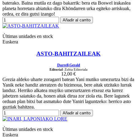
baterako. Baina mutila ez dago bakarrik: bera eta Boswel irakaslea
planeta horretara abiatuko dira Khöndarren urka egiteko arriskuak,
ordea, ez dira gutxi izango!
Añadir al carrito
Últimas unidades en stock
Euskera
ASTO-BAHITZAILEAK
Durrell,Gerald
Editorial
: Zubia Editoriala
12,00 €
Grezia aldeko uharte zoragarri batean Yani mutiko umezurtza bizi da
Yanik neke handiz ateratzen du bizimoua, bere aitak utzitako lurrak
landuz. Herriko alkatea muyiko umezurtzaren etxeaz eta lurrez
jabetzen saiatuko da, honen aitak dirua zor ziola eta. Bere lagunek
orduan plan bitxi bat asmatuko dute Yaniri laguntzeko: herrico asto
guztiak bahitzea.
Añadir al carrito
Últimas unidades en stock
Euskera