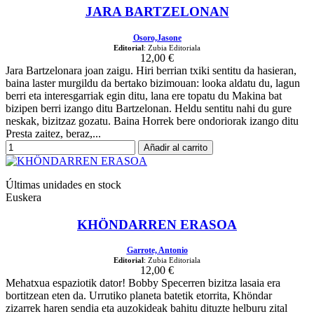
JARA BARTZELONAN
Osoro,Jasone
Editorial
: Zubia Editoriala
12,00 €
Jara Bartzelonara joan zaigu. Hiri berrian txiki sentitu da hasieran,
baina laster murgildu da bertako bizimouan: looka aldatu du, lagun
berri eta interesgarriak egin ditu, lana ere topatu du Makina bat
bizipen berri izango ditu Bartzelonan. Heldu sentitu nahi du gure
neskak, bizitzaz gozatu. Baina Horrek bere ondoriorak izango ditu
Presta zaitez, beraz,...
Añadir al carrito
Últimas unidades en stock
Euskera
KHÖNDARREN ERASOA
Garrote, Antonio
Editorial
: Zubia Editoriala
12,00 €
Mehatxua espaziotik dator! Bobby Specerren bizitza lasaia era
bortitzean eten da. Urrutiko planeta batetik etorrita, Khöndar
zizarrek haren sendia eta auzokideak bahitu dituzte helburu zital