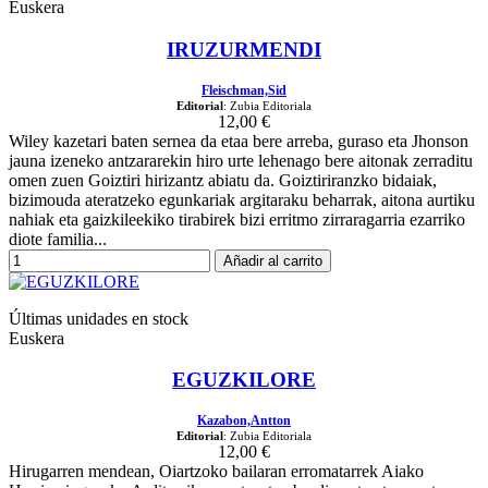
Euskera
IRUZURMENDI
Fleischman,Sid
Editorial
: Zubia Editoriala
12,00 €
Wiley kazetari baten sernea da etaa bere arreba, guraso eta Jhonson
jauna izeneko antzararekin hiro urte lehenago bere aitonak zerraditu
omen zuen Goiztiri hirizantz abiatu da. Goiztiriranzko bidaiak,
bizimouda ateratzeko egunkariak argitaraku beharrak, aitona aurtiku
nahiak eta gaizkileekiko tirabirek bizi erritmo zirraragarria ezarriko
diote familia...
Añadir al carrito
Últimas unidades en stock
Euskera
EGUZKILORE
Kazabon,Antton
Editorial
: Zubia Editoriala
12,00 €
Hirugarren mendean, Oiartzoko bailaran erromatarrek Aiako