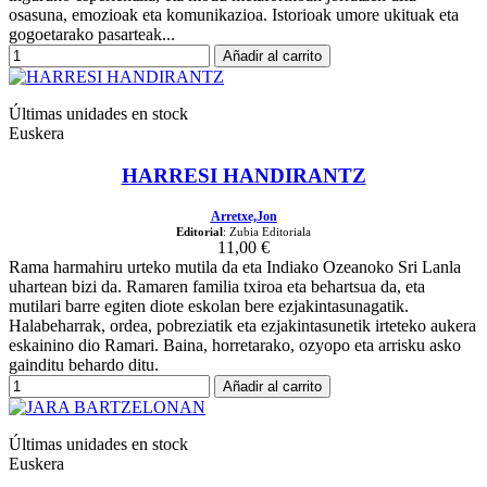
osasuna, emozioak eta komunikazioa. Istorioak umore ukituak eta
gogoetarako pasarteak...
Añadir al carrito
Últimas unidades en stock
Euskera
HARRESI HANDIRANTZ
Arretxe,Jon
Editorial
: Zubia Editoriala
11,00 €
Rama harmahiru urteko mutila da eta Indiako Ozeanoko Sri Lanla
uhartean bizi da. Ramaren familia txiroa eta behartsua da, eta
mutilari barre egiten diote eskolan bere ezjakintasunagatik.
Halabeharrak, ordea, pobreziatik eta ezjakintasunetik irteteko aukera
eskainino dio Ramari. Baina, horretarako, ozyopo eta arrisku asko
gainditu behardo ditu.
Añadir al carrito
Últimas unidades en stock
Euskera