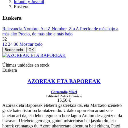
Infantil y Juvenil
Euskera
Euskera
Relevancia
Nombre, A a Z
Nombre, Z a A
Precio: de más bajo a
más alto
Precio, de más alto a más bajo
32
12
24
36
Mostrar todo
Borrar todo
OK
Últimas unidades en stock
Euskera
AZOREAK ETA BAPOREAK
Garmendia,Mikel
Editorial
: Zubia Editoriala
15,50 €
Azoreak eta Baporeak eleberri gazteekoa da, eta Martxelo izeneko
gazte baten istorioa kontatzen du. Udako oporretan arrantzale
lanetan ari da, eta lehen egunean bere lagun Antton desagertzen da
itsasoan. Urtebete geroago, gutun misteriotsu bat jasoko du, eta
horrek eramango du Azore uharteetara abentura bati ekitera, Patxi