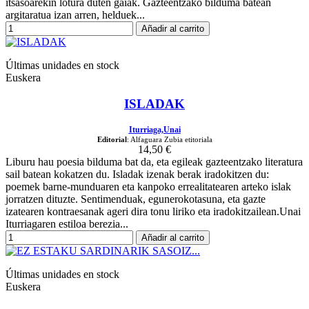
itsasoarekin lotura duten gaiak. Gazteentzako bilduma batean
argitaratua izan arren, helduek...
Añadir al carrito
Últimas unidades en stock
Euskera
ISLADAK
Iturriaga,Unai
Editorial
: Alfaguara Zubia etitoriala
14,50 €
Liburu hau poesia bilduma bat da, eta egileak gazteentzako literatura
sail batean kokatzen du. Isladak izenak berak iradokitzen du:
poemek barne-munduaren eta kanpoko errealitatearen arteko islak
jorratzen dituzte. Sentimenduak, egunerokotasuna, eta gazte
izatearen kontraesanak ageri dira tonu liriko eta iradokitzailean.Unai
Iturriagaren estiloa berezia...
Añadir al carrito
Últimas unidades en stock
Euskera