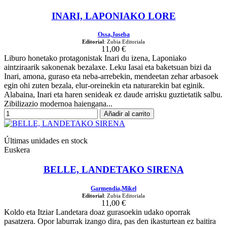
INARI, LAPONIAKO LORE
Ossa,Joseba
Editorial
: Zubia Editoriala
11,00 €
Liburo honetako protagonistak Inari du izena, Laponiako
aintziraarik sakonenak bezalaxe. Leku Iasai eta baketsuan bizi da
Inari, amona, guraso eta neba-arrebekin, mendeetan zehar arbasoek
egin ohi zuten bezala, elur-oreinekin eta naturarekin bat eginik.
Alabaina, Inari eta haren senideak ez daude arrisku guztietatik salbu.
Zibilizazio modernoa haiengana...
Añadir al carrito
Últimas unidades en stock
Euskera
BELLE, LANDETAKO SIRENA
Garmendia,Mikel
Editorial
: Zubia Editoriala
11,00 €
Koldo eta Itziar Landetara doaz gurasoekin udako oporrak
pasatzera. Opor laburrak izango dira, pas den ikasturtean ez baitira