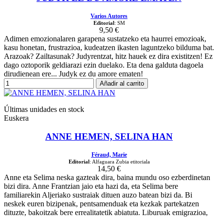
Varios Autores
Editorial
: SM
9,50 €
Adimen emozionalaren garapena sustatzeko eta haurrei emozioak,
kasu honetan, frustrazioa, kudeatzen ikasten laguntzeko bilduma bat.
Arazoak? Zailtasunak? Judyrentzat, hitz hauek ez dira existitzen! Ez
dago oztoporik geldiarazi ezin duelako. Eta dena galduta dagoela
dirudienean ere... Judyk ez du amore ematen!
Añadir al carrito
Últimas unidades en stock
Euskera
ANNE HEMEN, SELINA HAN
Féraud, Marie
Editorial
: Alfaguara Zubia etitoriala
14,50 €
Anne eta Selima neska gazteak dira, baina mundu oso ezberdinetan
bizi dira. Anne Frantzian jaio eta hazi da, eta Selima bere
familiarekin Aljeriako sustraiak dituen auzo batean bizi da. Bi
neskek euren bizipenak, pentsamenduak eta kezkak partekatzen
dituzte, bakoitzak bere errealitatetik abiatuta. Liburuak emigrazioa,