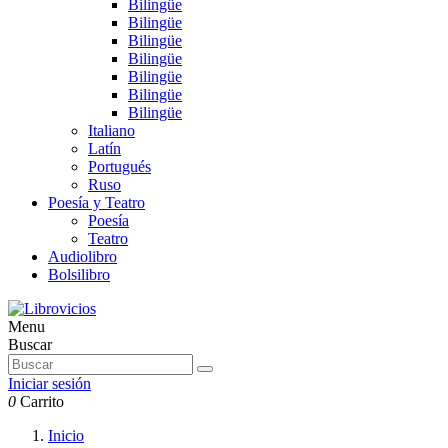
Bilingüe
Bilingüe
Bilingüe
Bilingüe
Bilingüe
Bilingüe
Bilingüe
Italiano
Latín
Portugués
Ruso
Poesía y Teatro
Poesía
Teatro
Audiolibro
Bolsilibro
Menu
Buscar
Iniciar sesión
0
Carrito
Inicio