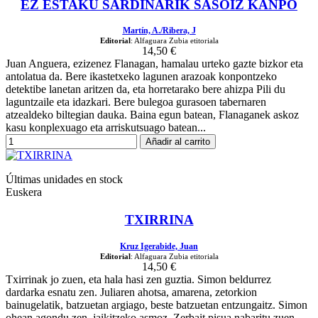
EZ ESTAKU SARDINARIK SASOIZ KANPO
Martín, A./Ribera, J
Editorial
: Alfaguara Zubia etitoriala
14,50 €
Juan Anguera, ezizenez Flanagan, hamalau urteko gazte bizkor eta
antolatua da. Bere ikastetxeko lagunen arazoak konpontzeko
detektibe lanetan aritzen da, eta horretarako bere ahizpa Pili du
laguntzaile eta idazkari. Bere bulegoa gurasoen tabernaren
atzealdeko biltegian dauka. Baina egun batean, Flanaganek askoz
kasu konplexuago eta arriskutsuago batean...
Añadir al carrito
Últimas unidades en stock
Euskera
TXIRRINA
Kruz Igerabide, Juan
Editorial
: Alfaguara Zubia etitoriala
14,50 €
Txirrinak jo zuen, eta hala hasi zen guztia. Simon beldurrez
dardarka esnatu zen. Juliaren ahotsa, amarena, zetorkion
bainugelatik, batzuetan argiago, beste batzuetan entzungaitz. Simon
ohean agondu zen, jaikitzeko asmoz. Zerbait pisua nabaritu zuen,