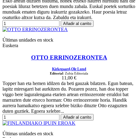
Esko artean duzuen bilduma, honek etxeko haurrei hurbildu nahi die
poesiak liluraz betetzen duen mundu zabala. Euskal poetek sorturiko
munduak ematen diguru irakurriz gozakzeko. Haur poesia letraz
osaturiko altxor kutxa da. Zabaldu eta irakurri.
Añadir al carrito
Últimas unidades en stock
Euskera
OTTO ERRINOZERONTEA
Kirkegaard,Ole Lund
Editorial
: Zubia Editoriala
11,00 €
Topper han eta hemen idilzen da beti gauzak bilatzen. Egun batean,
lapitz miresgarri bat aurkitzen du. Pozaren pozez, han doa topper
viggo bere laguralengana etarien artean errinozeronte erraldoi bat
marrazten dute etxeco horman: Otto errinozeronte horia. Handik
aurrera hamaikatxo egoera xelebre biziko dituzte Otto ezaguzten
duten guztiek. Egoera xelebre...
Añadir al carrito
Últimas unidades en stock