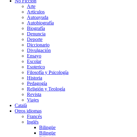
No Ficción
Arte
Artículos
Autoayuda
Autobiografía
Biografía
Denuncia
Deporte
Diccionario
Divulgación
Ensayo
Escolar
Esoterico
Filosofía y Psicología
Historia
Pedagogía
Religión y Teología
Revista
Viajes
Català
Otros idiomas
Francés
Inglés
Bilingüe
Bilingüe