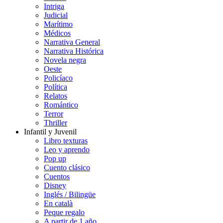
Intriga
Judicial
Marítimo
Médicos
Narrativa General
Narrativa Histórica
Novela negra
Oeste
Policíaco
Política
Relatos
Romántico
Terror
Thriller
Infantil y Juvenil
Libro texturas
Leo y aprendo
Pop up
Cuento clásico
Cuentos
Disney
Inglés / Bilingüe
En català
Peque regalo
A partir de 1 año