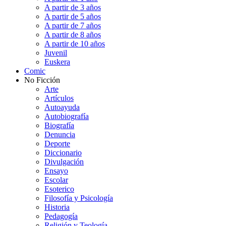
A partir de 3 años
A partir de 5 años
A partir de 7 años
A partir de 8 años
A partir de 10 años
Juvenil
Euskera
Comic
No Ficción
Arte
Artículos
Autoayuda
Autobiografía
Biografía
Denuncia
Deporte
Diccionario
Divulgación
Ensayo
Escolar
Esoterico
Filosofía y Psicología
Historia
Pedagogía
Religión y Teología