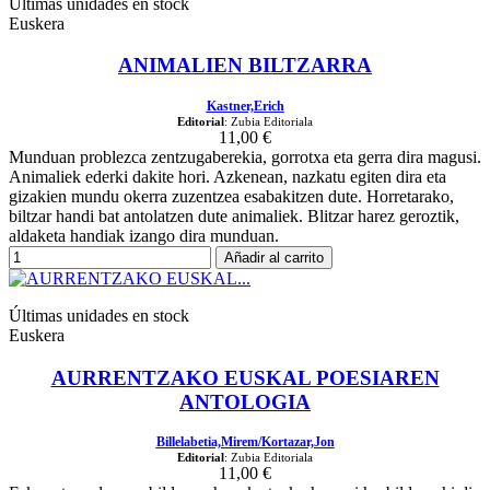
Últimas unidades en stock
Euskera
ANIMALIEN BILTZARRA
Kastner,Erich
Editorial
: Zubia Editoriala
11,00 €
Munduan problezca zentzugaberekia, gorrotxa eta gerra dira magusi.
Animaliek ederki dakite hori. Azkenean, nazkatu egiten dira eta
gizakien mundu okerra zuzentzea esabakitzen dute. Horretarako,
biltzar handi bat antolatzen dute animaliek. Blitzar harez geroztik,
aldaketa handiak izango dira munduan.
Añadir al carrito
Últimas unidades en stock
Euskera
AURRENTZAKO EUSKAL POESIAREN
ANTOLOGIA
Billelabetia,Mirem/Kortazar,Jon
Editorial
: Zubia Editoriala
11,00 €