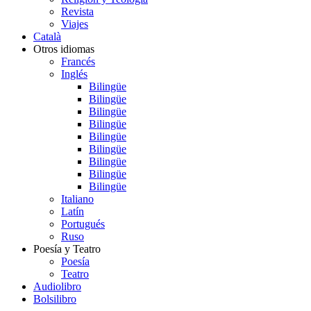
Revista
Viajes
Català
Otros idiomas
Francés
Inglés
Bilingüe
Bilingüe
Bilingüe
Bilingüe
Bilingüe
Bilingüe
Bilingüe
Bilingüe
Bilingüe
Italiano
Latín
Portugués
Ruso
Poesía y Teatro
Poesía
Teatro
Audiolibro
Bolsilibro