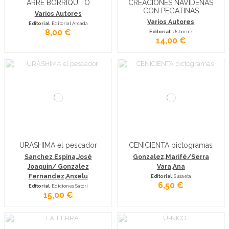
ARRE BORRIQUITO
CREACIONES NAVIDEÑAS
CON PEGATINAS
Varios Autores
Varios Autores
Editorial
: Editorial Arcada
8,00 €
Editorial
: Usborne
14,00 €
URASHIMA el pescador
CENICIENTA pictogramas
Sanchez Espina,José
Gonzalez,Marifé/Serra
Joaquin/ Gonzalez
Vara,Ana
Fernandez,Anxelu
Editorial
: Susaeta
6,50 €
Editorial
: Ediciones Satori
15,00 €