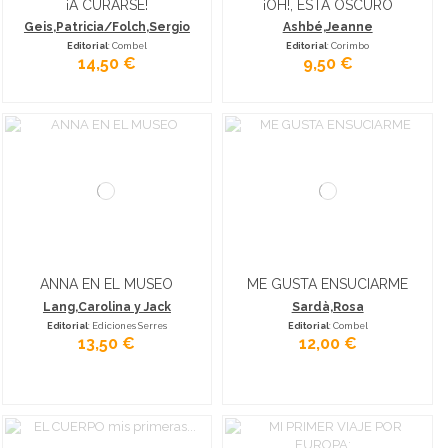
¡A CURARSE!
¡OH!, ESTÁ OSCURO
Geis,Patricia/Folch,Sergio
Ashbé,Jeanne
Editorial
: Combel
Editorial
: Corimbo
14,50 €
9,50 €
ANNA EN EL MUSEO
ME GUSTA ENSUCIARME
Lang,Carolina y Jack
Sardà,Rosa
Editorial
: Ediciones Serres
Editorial
: Combel
13,50 €
12,00 €