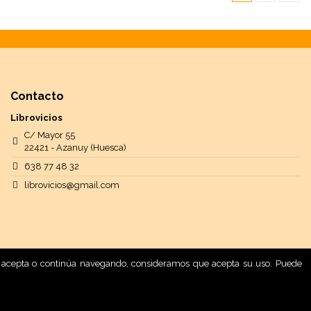
Contacto
Librovicios
C/ Mayor 55
22421 - Azanuy (Huesca)
638 77 48 32
librovicios@gmail.com
 Si acepta o continúa navegando, consideramos que acepta su uso. Puede