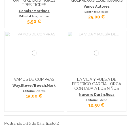
UN TIGRE DOS TIGRES
GUERREROS LEGENDARIOS
TRES TIGRES
Varios Autores
Canals/Martínez
Editorial
: Larousse
25,00 €
Editorial
: Imaginarium
5,50 €
VAMOS DE COMPRAS
LA VIDA Y POESÍA DE
FEDERICO GARCÍA LORCA
Way,Steve/Beech,Mark
CONTADA A LOS NIÑOS
Editorial
: Everest
Navarro Durán,Rosa
15,00 €
Editorial
: Edebé
12,50 €
Mostrando 1-48 de 64 artículo(s)