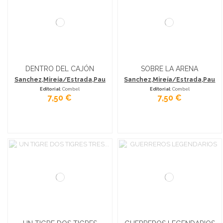
DENTRO DEL CAJÓN
SOBRE LA ARENA
Sanchez,Mireía/Estrada,Pau
Sanchez,Mireía/Estrada,Pau
Editorial
: Combel
Editorial
: Combel
7,50 €
7,50 €