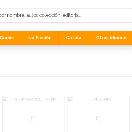
Comic
No Ficción
Català
Otros idiomas