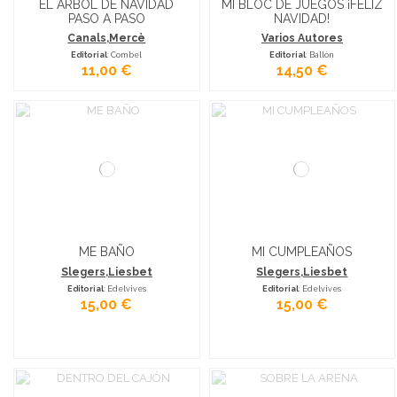
EL ÁRBOL DE NAVIDAD
MI BLOC DE JUEGOS ¡FELIZ
PASO A PASO
NAVIDAD!
Canals,Mercè
Varios Autores
Editorial
: Combel
Editorial
: Ballón
11,00 €
14,50 €
ME BAÑO
MI CUMPLEAÑOS
Slegers,Liesbet
Slegers,Liesbet
Editorial
: Edelvives
Editorial
: Edelvives
15,00 €
15,00 €