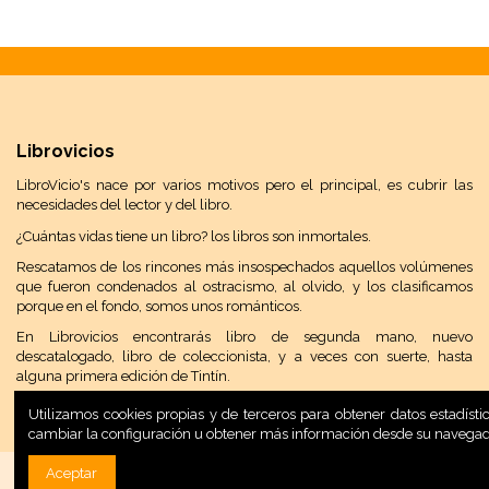
Librovicios
LibroVicio's nace por varios motivos pero el principal, es cubrir las
necesidades del lector y del libro.
¿Cuántas vidas tiene un libro? los libros son inmortales.
Rescatamos de los rincones más insospechados aquellos volúmenes
que fueron condenados al ostracismo, al olvido, y los clasificamos
porque en el fondo, somos unos románticos.
En Librovicios encontrarás libro de segunda mano, nuevo
descatalogado, libro de coleccionista, y a veces con suerte, hasta
alguna primera edición de Tintín.
Utilizamos cookies propias y de terceros para obtener datos estadís
cambiar la configuración u obtener más información desde su navega
Aceptar
Desarrollo Web:
INPQ
, 2020