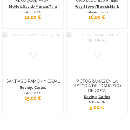
PERO ¿QUE PASA?
ORO El Dorado Piratas
McNeil,David/Mercié,Tina
Way,Steve/Beech,Mark
Editorial
: SM
Editorial
: Everest
12,00 €
16,00 €
SANTIAGO RAMON Y CAJAL
PICTOGRAMAS EN LA
HISTORIA DE FRANCISCO
Reviejo,Carlos
DE GOYA
Editorial
: SM
Reviejo,Carlos
15,00 €
Editorial
: SM
9,00 €