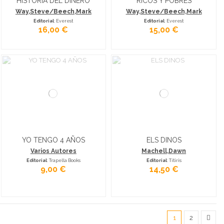
HISTORIA DEL DINERO
RICOS Y POBRES
Way,Steve/Beech,Mark
Way,Steve/Beech,Mark
Editorial
: Everest
Editorial
: Everest
16,00 €
15,00 €
YO TENGO 4 AÑOS
ELS DINOS
Varios Autores
Machell,Dawn
Editorial
: Trapella Books
Editorial
: Titiris
9,00 €
14,50 €
1
2