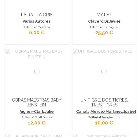
LA RATITA GRIS
MY PET
Varios Autores
Clavero,Dr.Javier
Editorial
: Montena
Editorial
: ItsImagical
6,00 €
25,50 €
OBRAS MAESTRAS BABY
UN TIGRE, DOS TIGRES,
EINSTEIN
TRES TIGRES
Aigner-Clark,Julie
Canals,Mercè/Martinez,Isabel
Editorial
: Walt Disney
Editorial
: Imaginarium
12,00 €
10,00 €